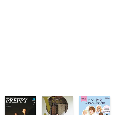
これだけ読めば「美肌」になれる3 ワザあり
これだけ読めば「美肌」になれる4 知れば未
これだけ読めば「美肌」になれる5 美容医療
ア教えます！
美容家 石井美保の語りたいコスメ
鈴木愛理
美的HEN 神崎 恵 全世界メンズ美化計画
美tech探訪記
秋メイク計画1 自分に似合うメイクを知って
秋メイク計画2 俺たちが推す、この秋最強の
教えて！貴子先生〝肌なだれ〟には「ヒアル
松村北斗
【AD】使うたび、髪の内部密度が高まる〝体
エ
私に寄り添う「インナーケア」の選び方・と
【AD】オーラルビューティの新常識！マウス