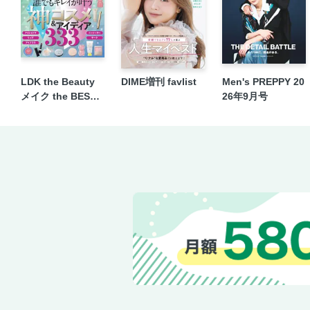
LDK the Beauty
DIME増刊 favlist
Men's PREPPY 20
メイク the BEST 2
26年9月号
026