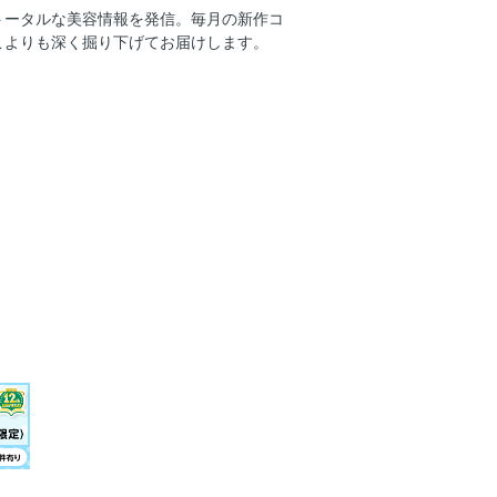
トータルな美容情報を発信。毎月の新作コ
こよりも深く掘り下げてお届けします。
チオイルジェル
タミンC美容液」で！
トレート髪、目指そう
穴レスツヤ肌！
イク〟にときめいて
ンケアサロンOpen
ら、絶対に今！進化した基礎スキンケア
UVはこれが正解