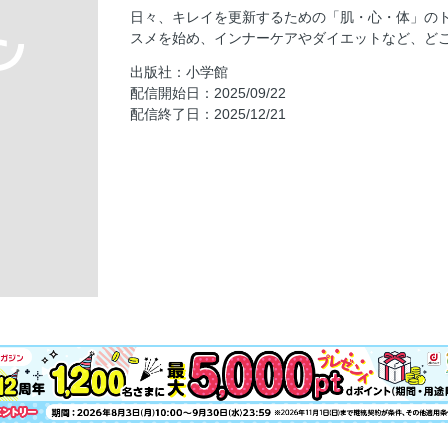
人生を変えるコスメ
日々、キレイを更新するための「肌・心・体」の
美容予言の書
スメを始め、インナーケアやダイエットなど、ど
MARY QUANT デイジー美容液ソープ×マル
出版社：小学館
田中みな実・花が言うには。
配信開始日：2025/09/22
配信終了日：2025/12/21
「＃ツヤどけ」で魅せる、秋のトレンド美肌
夏枯れ肌を癒すセラミドケアに注目！
憧れの〝つるんとハリ肌〟はこの最新「先行ビ
世界初処方の新シャントリで羨望のシルクス
新感覚「ラッピングマスク」で、目指すは毛
有村実樹のビューティ・ハック
教えて、美的リーダーズ
2025ホリデーコフレ＆限定品EXPRESS
甘いのに、ほんのりビター 秋は〝スイーツメ
大特集 あなたに〝合う〟を導き出す 美的スキ
これだけ読めば「美肌」になれる1 変えるな
で、肌を土台から底上げしよう！
これだけ読めば「美肌」になれる2 残暑→秋冬