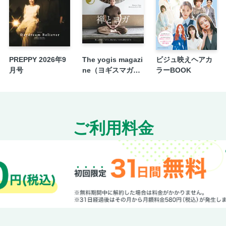
話題のコスメの発売日早わかりNEWS
NEWSな美意識
小迎裕美子の脱力道場
クリエイターズインタビュー
PREPPY 2026年9
The yogis magazi
ビジュ映えヘアカ
プロフェッショナルに直撃！ヒットのヒント
月号
ne（ヨギスマガジ
ラーBOOK
BITEKI entertainment 藤原大祐
ン） Vol.14
あなたにキレイをPRESENT
次号予告
＜電子版特典＞ バックナンバーから人気記事
ご利用料金
ランス図鑑／〝不安〟を力に変えるためのセ