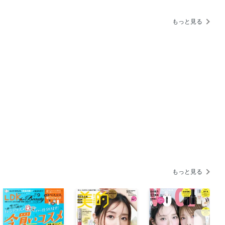
テクでもっと効き肌！
もっと見る
来が変わる鼻のハナシ。
を効かせる正しい「前」「後」スキンケ
秋新色をもっと楽しもう！
「プチプラコスメ」全部！
ロン酸」って本当！？
もっと見る
幹美容〟で素直にまとまる髪へ／クラシ
り方
ウォッシュでお口美活／アース製薬