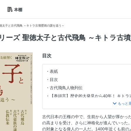
本棚
聖徳太子と古代飛鳥 ～キトラ古墳壁画の謎を追う～
リーズ 聖徳太子と古代飛鳥 ～キトラ古
目次
表紙
目次
古代飛鳥人物列伝
【巻頭言】歴史的大発見から40年！ キトラ
キトラ古墳を未来へ
聖徳太子と古代飛鳥 ─キトラ古墳壁画の謎
古代日本の王権の中で、生前から人望が厚かっ
column いろいろな太子像
の高まりを受け、さらに神格化が進んでいった
第一章 大和王権を巡る争乱 古代飛鳥
の対象となる偉人の一人だ。1400年近くも前