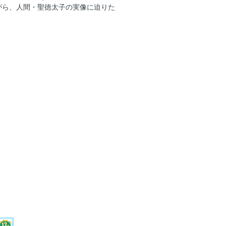
がら、人間・聖徳太子の実像に迫りた
古天皇17年（609） 1400年、鎮座し
敏達天皇3年（574） 用明天皇の皇子
 女帝誕生の秘密 推古天皇と聖徳太子活
 争乱の果てに 四天王寺建立に太子が込
制定
推古天皇30年（622） 突然の薨去 聖
） 太子、没後の混乱 推古天皇の死、上宮
 倭から日本へ 大化の改新の顛末とは？
泰吉「息づく、大和」展