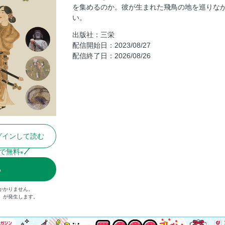
を集めるのか。彼が生まれた飛鳥の地を巡りな
古代飛鳥歴史紀行1 宣化天皇3年（538）─推
い。
続ける 飛鳥大仏は、なぜ造立されたのか？
出版社：三栄
古代飛鳥歴史紀行2 敏達天皇元年（572）─
配信開始日：2023/08/27
として 厩戸皇子、飛鳥の地に誕生す
配信終了日：2026/08/26
column 廃仏派・物部氏×崇仏派・蘇我氏
古代飛鳥歴史紀行3 崇峻天皇5年（592）
躍の舞台
古代飛鳥歴史紀行4 推古天皇元年（593）
めた思いとは？
column 法隆寺金堂火災と文化財保護法の
グインして読む
古代飛鳥歴史紀行6 推古天皇29年（621）─
徳太子の死と、磯長御廟の完成
で無料
※
古代飛鳥歴史紀行7 推古天皇36年（628
る
王家の滅亡までをたどる
古代飛鳥歴史紀行8 皇極天皇4年（645）
かかりません。
込）が発生します。
【特集】日本の心を写し取った写真家 入江
第二章 神代から続く権力闘争 古代豪族の謎