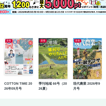
豪族とは何か？
代々大臣を輩出した最強豪族 蘇我氏
大王家に代々仕えた軍事豪族 物部氏
天孫降臨に由来を持つ有力氏族 大伴氏
column 古墳でみる地方豪族
第三章 太子の思いは永遠に──仏教伝来
排仏崇仏論争の実態に迫る『日本書紀』か
新着
新着
新着
聖徳太子と仏教美術の出会い
太子の思いは現代へと受け継がれる宮沢賢治
【特別寄稿】富雄丸山古墳から令和の大発見
column 愉快な埴輪と博物館
時空旅人SELECT SHOP
まんが日本昔ばなし 語り継ぎたい、日本のこ
COTTON TIME 20
季刊地域 66号（20
現代農業 2026年9
奥付
26年09月号
26夏）
月号
裏表紙