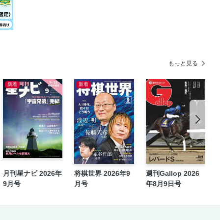
もっと見る
ら読み解く 飛鳥仏教の真実
新着
新着
 ─童話に込めた仏のこころ─
 国内最大の蛇行剣と盾形銅鏡の謎
ころ 告知
月刊星ナビ 2026年
将棋世界 2026年9
週刊Gallop 2026
9月号
月号
年8月9日号