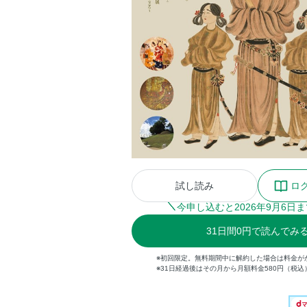
試し読み
ロ
今申し込むと
2026
年
9
月
6
日ま
31
日間
0円
で読んでみ
※初回限定。無料期間中に解約した場合は料金が
※31日経過後はその月から月額料金580円（税