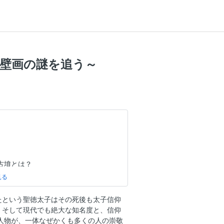
墳壁画の謎を追う～
古墳とは？
を追う─
たという聖徳太子はその死後も太子信仰
。そして現代でも絶大な知名度と、信仰
の人物が、一体なぜかくも多くの人の崇敬