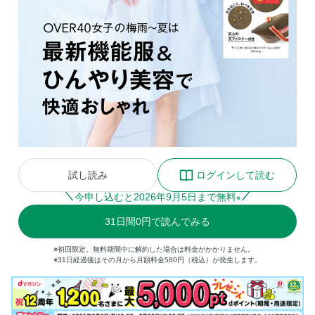
試し読み
ログインして読む
今申し込むと
2026
年
9
月
5
日まで無料
※
31
日間
0円
で読んでみる
※初回限定。無料期間中に解約した場合は料金がかかりません。
※31日経過後はその月から月額料金580円（税込）が発生します。