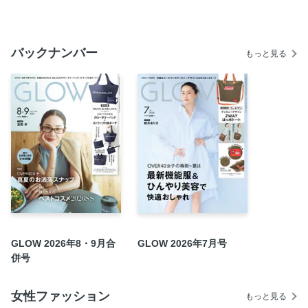
COVER STORY 観月ありさ 夏を照らす、大人の白。
梅雨も蒸し暑さも怖くない！“お洒落で快適”をかなえる、大
バックナンバー
人の機能服de14DAYS
もっと見る
梅雨～夏に使える！ 本気の機能小物大集合 お洒落小物
は“機能で選ぶ”が新常識！
梅雨＆猛暑を快適ウェアで乗り切る! お洒落なあの人の機
能服SNAP
通勤もレジャーも 40代の頼れる相棒はコールマン
健やかでハッピーな毎日を過ごすための GLOWウェルネス
大賞2026
コスメPRが実践 －3℃のひんやり冷却美容
湿気・紫外線・汗・皮脂汚れも寄せつけない！ 夏の髪悩み
に効く大人の名品ケア
GLOW 2026年8・9月合
GLOW 2026年7月号
フーディストノート人気料理家の 体ととのう！ 腸活＆発
併号
酵レシピ
LIKE LIKE KITCHEN小堀紀代美のサンデーレシピ
女性ファッション
かがやきお試し部
もっと見る