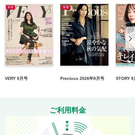
かがやきCafe
新着
新着
藤原ヒロシ MUSIC for GLOW PEOPLE／次号予告
SHOP LIST
VERY 9月号
Precious 2026年9月号
STORY 
ご利用料金