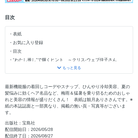
目次
表紙
お気に入り登録
目次
“わたし推し”で輝くヒント ～クリス-ウェブ佳子さん
観月ありさ それもこれもALISA！
40代だからこそ似合うブランド新名品LIST
神崎恵の酸いも甘いもオンナの醍醐味
最新機能服の着回しコーデやスナップ、ひんやり冷却美容、夏の
髪悩みに効くヘア名品など、梅雨＆猛暑を乗り切るためのおしゃ
水井真理子のインナー美容道
れと美容の情報が盛りだくさん！ 表紙は観月ありささんです。※
今月の付録に注目！ コールマン ディズニーデザイン2WAY
紙の本誌誌面と一部異なり、掲載の無い頁・写真等がございま
はっ水トート／コールマン ダブル収納ショルダーバッグ
す。
NEXT ISSUE【GLOW8月・9月合併号付録】DEAN ＆
出版社：宝島社
DELUCA 大きくてたためるグローサリーバッグ＆ストラッ
配信開始日：2026/05/28
プ付きポーチ 【GLOW8月・9月合併号増刊付録】DEAN ＆
配信終了日：2026/08/27
DELUCA ハンドル付きステンレスボトル