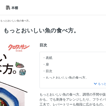
本棚
 もっとおいしい魚の食べ方。
 もっとおいしい魚の食べ方。
目次
表紙
扉
目次
もっとおいしい魚の食べ方。
極上のふんわり感を味わえる、ウー•ウ
ハーブやスパイスの香りを添えて。多彩
もっとおいしい魚の食べ方。調理の手間や扱
マスターしたい！ アクアパッツァ、ア
かも。でも刺身をアレンジしたり、フライパ
旨味凝縮、ひと皿で大満足。魚介で作る
工夫で、レパートリーも格段に広がるもの。