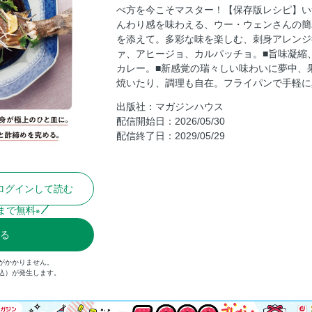
べ方を今こそマスター！【保存版レシピ】い
新感覚の瑞々しい味わいに夢中、果物と
んわり感を味わえる、ウー・ウェンさんの簡
煮たり焼いたり、調理も自在。フライパ
を添えて。多彩な味を楽しむ、刺身アレンジ
魚介の旨味を皮に閉じ込めて。香りや食
ァ、アヒージョ、カルパッチョ。■旨味凝縮
カレー。■新感覚の瑞々しい味わいに夢中、
きっと歓声が上がります。握らない華や
焼いたり、調理も自在。フライパンで手軽に
海の恵みと港町の知恵がいっぱい。真似
出版社：マガジンハウス
簡単さと味わいでリピート必至。料理好
配信開始日：2026/05/30
焼く、煮る、蒸す、揚げる。手軽な切り
配信終了日：2029/05/29
昔ながらのおいしい仕込み、塩振りと酢
たった10分の「クイック締め」で刺身
ログインして読む
便利な素材で手軽に、美味しく。冷凍魚
日持ちも味わいもアップする、便利な下
まで無料
※
お酒を愛する二人が競作。10分で作る
みる
買い物、下処理、調理、片づけ…。「こ
がかかりません。
奥付
税込）が発生します。
自社広告
裏表紙