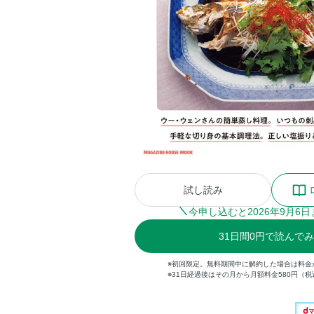
試し読み
今申し込むと
2026
年
9
月
6
日
31
日間
0円
で読んで
※初回限定。無料期間中に解約した場合は料金
※31日経過後はその月から月額料金580円（