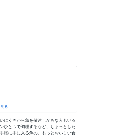
ェンさんの簡単蒸し料理。
な味を楽しむ、刺身アレンジ術。
いにくさから魚を敬遠しがちな人もいる
ヒージョ、カルパッチョ。
ンひとつで調理するなど、ちょっとした
パスタとカレー。
手軽に手に入る魚の、もっとおいしい食