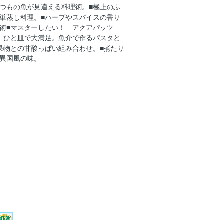
つもの魚が見違える料理術。■極上のふ
の甘酸っぱい組み合わせ。
単蒸し料理。■ハーブやスパイスの香り
ンで手軽に異国風の味。
術■マスターしたい！ アクアパッツ
感もご馳走、絶品春巻き。
、ひと皿で大満足。魚介で作るパスタと
果物との甘酸っぱい組み合わせ。■煮たり
かお寿司でおもてなし。
異国風の味。
したくなる極上の漁師飯。
きが太鼓判の口コミレシピ。
身の基本の調理法。
締めを究めたい!
の旨味アップ、アレンジ自在に。
介で完成！ ひと皿ごはん。
味ストック＆展開レシピ。
、魚缶つまみ。
こが困った！」の解決策。