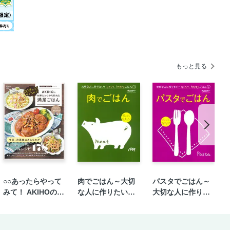
もっと見る
○○あったらやって
肉でごはん～大切
パスタでごはん～
みて！ AKIHOの材
な人に作りたい！
大切な人に作りた
料ひとつから作れ
ラクラク、happy
い！ラクラク、ha
る満足ごはん
ごはん①
ppyごはん②