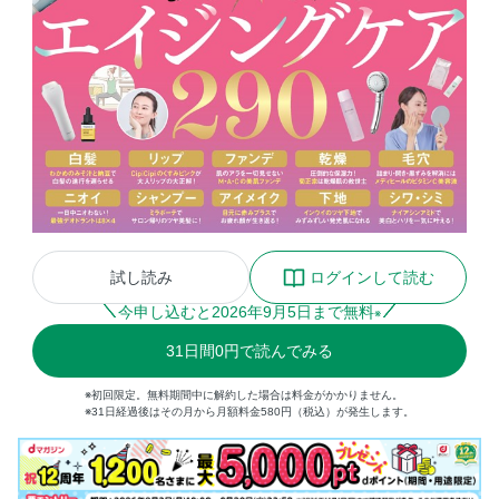
試し読み
ログインして読む
今申し込むと
2026
年
9
月
5
日まで無料
※
31
日間
0円
で読んでみる
※初回限定。無料期間中に解約した場合は料金がかかりません。
※31日経過後はその月から月額料金580円（税込）が発生します。