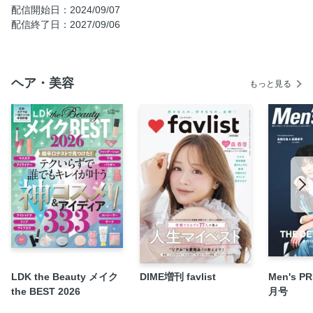
配信開始日：2024/09/07
洗い方・シャンプー選び
配信終了日：2027/09/06
白髪・ボリュームケア
アウトバスケア
ヘアセット
ヘア・美容
もっと見る
体の保湿ケア
お風呂の入り方
オーラルケア
ニオイケア
LDK the Beauty メイク
DIME増刊 favlist
Men's P
the BEST 2026
月号