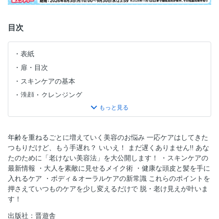
目次
表紙
扉・目次
スキンケアの基本
洗顔・クレンジング
毛穴ケア
保湿ケア
美白・シワケア
年齢を重ねるごとに増えていく美容のお悩み 一応ケアはしてきた
つもりだけど、もう手遅れ？ いいえ！ まだ遅くありません!! あな
老け見えしないベースメイク
たのために「老けない美容法」を大公開します！ ・スキンケアの
老け見えしないアイメイク
最新情報 ・大人を素敵に見せるメイク術 ・健康な頭皮と髪を手に
老け見えしない眉メイク
入れるケア ・ボディ＆オーラルケアの新常識 これらのポイントを
押さえていつものケアを少し変えるだけで 脱・老け見えが叶いま
老け見えしないリップメイク
す！
髪と地肌の基本
出版社：晋遊舎
頭皮ケア