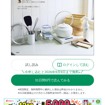
試し読み
ログインして読む
今申し込むと
2026
年
9
月
9
日まで無料
※
31
日間
0円
で読んでみる
※初回限定。無料期間中に解約した場合は料金がかかりません。
※31日経過後はその月から月額料金580円（税込）が発生します。