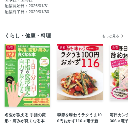
万能な収納を叶える日用品 魅力たっぷりなカゴの活用術
配信開始日：2026/01/31
暮らし上手なインフルエンサーに聞いた ５大人気ブランド
配信終了日：2029/01/30
の賢い名品
ペットと楽しむていねいな暮らし
スタイリスト 池田沙織さんに聞く 絵になる日用品
くらし・健康・料理
もっと見る
暮らしに役立つ“プチストレス”や“なんとなく不便”を解消す
るモノ
新着
新着
新着
全国のショップスタッフのお墨付き プロが教えるとってお
き民藝品
素敵な人を夢中にさせる愛用品
名医が教える 手指の変
季節を味わうラクうま10
毎日カン
形・痛みが良くなる本
0円おかず116＜電子新版
366＜電
＞