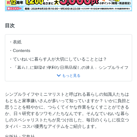
目次
表紙
Contents
ていねいに暮らす人が大切にしていることとは？
「暮らしに馴染む便利な日用品探しの達人」シンプルライフ
研究家マキさんのモノ選びの極意
目に入る雑音を消す。心地よく暮らすためのアイテム
編集部がＳＮＳで見つけた毎日を豊かに彩るていねいな暮ら
シンプルライフやミニマリストと呼ばれる暮らしの知識人たちは
しの知恵
もともと家事嫌いさんが多いって知っていますか？ いかに負担と
有川真由美さん流 暮らしが豊かになる愛用品
思うことを軽やかに、つらくてイヤな作業をなくすことができる
か、日々研究するツワモノたちなんです。そんなていねいな暮ら
小暮涼子さんに聞く 軽やかな暮らしを叶える日用品
しのスペシャリストたちが見つけ出した、毎日のくらしに役立つ
初心者でも安心！ お部屋にナチュラルなムードを ていね
タイパ・コスパ優秀なアイテムをご紹介します。
いな暮らしに馴染むグリーン
出版社：宝島社