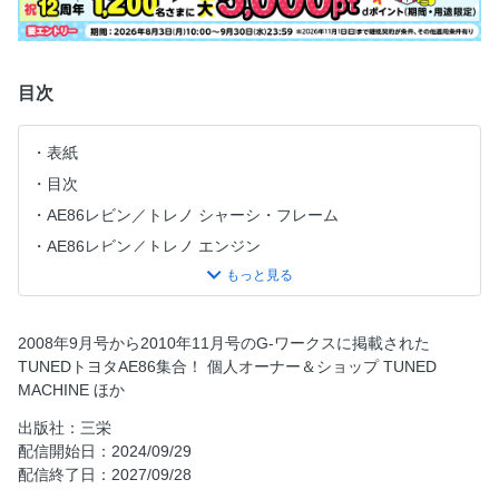
目次
表紙
目次
AE86レビン／トレノ シャーシ・フレーム
AE86レビン／トレノ エンジン
当時を知ろう！
ハチロクブレーキ考察
時代と共に進化するレビン・トレノの魅力
2008年9月号から2010年11月号のG-ワークスに掲載された
TUNEDトヨタAE86集合！ 個人オーナー＆ショップ TUNED
オレタチのハチロク！
MACHINE ほか
かなり重症 86走行会
出版社：三栄
方向性の違う二台のトレノ
配信開始日：2024/09/29
FSWにターゲットを絞った86
配信終了日：2027/09/28
乗ってみなきゃわかんねーゾ！ ハチロクターボ