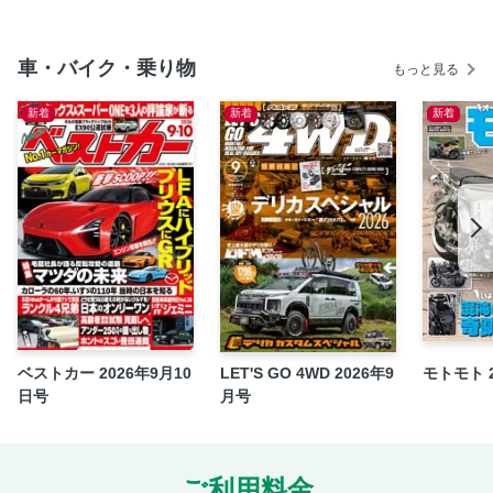
サーキットで速いハチロクの全貌、見せます
レビントレノ キミならどっちだ!?
車・バイク・乗り物
もっと見る
超高速コーナー仕様 大期AE86
新着
新着
新着
思い切り踏める4A-Gをゲット!!
FCRの性能に迫る！
FCRの性能に迫る！ PART2
ハチロク道 サーキットテストを走ってみる！
全開上等AE86
ハチロクはまだまだ現役! Hi-Power AE86
ハチロク最速を目指した究極のREスワップ仕様
夜会MEETING
レース用ハチロクの技術をフィードバック
ベストカー 2026年9月10
LET'S GO 4WD 2026年9
モトモト 
日号
月号
昼と夜のAEハチロクの顔
ハチロクショップ紹介 RSサンサイ
クラブゴーストタウン
ご利用料金
トミサトレーシングサービス