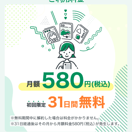
カーランド
プライベーター百物語
ハチロク道 ハチロクを知ろう
ハチロク道
海外直撃取材 オートメーター
ハチロク道 サーキットテスト Part.2!
時代と共に進化するレビン・トレノの魅力
みんなの愛車、チーム大募集!!!／G-ワークスアーカイブシリ
ーズ 告知／奥付
裏表紙