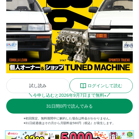
試し読み
ログインして読む
今申し込むと
2026
年
9
月
7
日まで無料
※
31
日間
0円
で読んでみる
※初回限定。無料期間中に解約した場合は料金がかかりません。
※31日経過後はその月から月額料金580円（税込）が発生します。