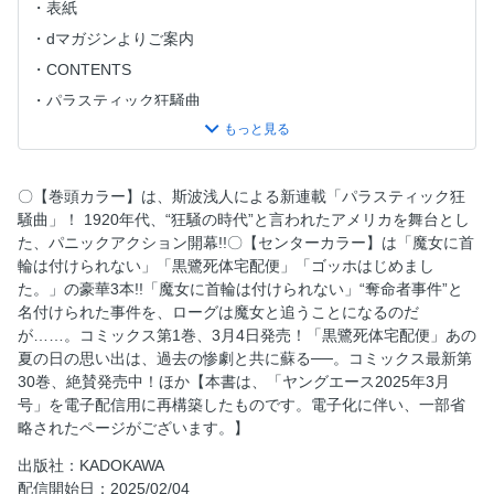
表紙
dマガジンよりご案内
CONTENTS
パラスティック狂騒曲
文豪ストレイドッグス
であいもん
魔女に首輪は付けられない
〇【巻頭カラー】は、斯波浅人による新連載「パラスティック狂
騒曲」！ 1920年代、“狂騒の時代”と言われたアメリカを舞台とし
雨宮兄弟の骨董事件簿
た、パニックアクション開幕!!〇【センターカラー】は「魔女に首
黒鷺死体宅配便
輪は付けられない」「黒鷺死体宅配便」「ゴッホはじめまし
異世界居酒屋「のぶ」
た。」の豪華3本!!「魔女に首輪は付けられない」“奪命者事件”と
名付けられた事件を、ローグは魔女と追うことになるのだ
ゴッホはじめました。
が……。コミックス第1巻、3月4日発売！「黒鷺死体宅配便」あの
Beast of Man ～デスメタル魔人伝 地獄のライブ拷問黙示録
夏の日の思い出は、過去の惨劇と共に蘇る──。コミックス最新第
～
30巻、絶賛発売中！ほか【本書は、「ヤングエース2025年3月
理想のヒモ生活
号」を電子配信用に再構築したものです。電子化に伴い、一部省
略されたページがございます。】
となりの殺し屋ちゃん
ロード・エルメロイⅡ世の事件簿
出版社：KADOKAWA
配信開始日：2025/02/04
祖母ドル ～余命わずかのおばあちゃん、若返って孫とアイ