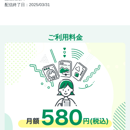
配信終了日：2025/03/31
ドルになる～
Fate/stay night [Heaven's Feel]
夫婦以上、恋人未満。
少年陰陽師
ご利用料金
MENACE
老いぼれ勇者の異世介護
幽霊さんと不良Ａ
察知されない最強職
文化工作者 七條特高の冒険
真夜中ぱんチ
神獣の執刀医
奥付