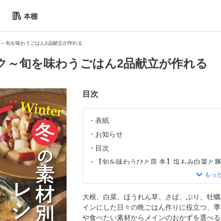
本棚
～旬を味わうごはん2品献立が作れる
ク～旬を味わうごはん2品献立が作れる
目次
表紙
お知らせ
目次
【旬を味わうひと皿 冬】塩もみ白菜と豚
季節を楽しむ献立①ほうれん草と落とし
季節を楽しむ献立②カリフラワーのひき
大根、白菜、ほうれん草、さば、ぶり、牡蠣
「2品献立」の使い方＆レシピ表記につ
インにした日々の晩ごはん作りに役立つ、季
【冬の2品献立】
や食べたい素材からメインのおかずを選べる