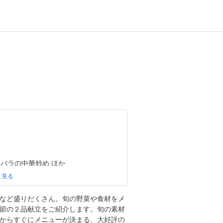
バラの中華炒め ほか
卵のグラタン ほか
肉包み煮 ほか
など盛りだくさん。旬の野菜や食材をメ
いて
節の２品献立をご紹介します。旬の素材
からすぐにメニューが決まる、大好評の