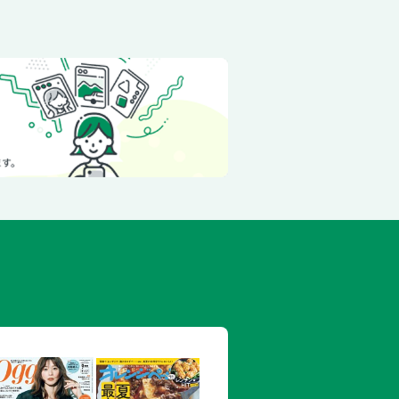
とさつま揚げの甘辛煮
ん草のなめたけあえ
マリネ
ベツとちくわのしそ風味サラダ