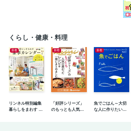
くらし・健康・料理
新着
新着
新着
リンネル特別編集
「好評シリーズ」
魚でごはん～大切
暮らしをまわす 家
のもっとも人気の
な人に作りたい！
事カレンダー
高かったレシピを
ラクラク、happy
一冊にまとめまし
ごはん④
た。