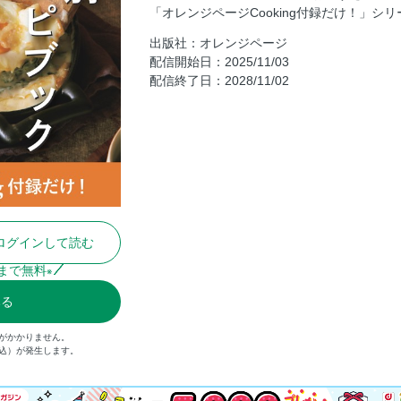
「オレンジページCooking付録だけ！」シ
白菜と豚肉のフライパン蒸し／小松菜と
出版社：オレンジページ
麻婆白菜／小松菜入り卵スープ
配信開始日：2025/11/03
大根と牛肉のすき煮／たたき長いもの野
配信終了日：2028/11/02
大根と鶏肉の治部煮／厚揚げのしょうが
ほうれん草と牛肉のしょうゆ炒め／厚揚
ほうれん草と豚肉のしゃぶしゃぶ／にん
ブロッコリーと豚こまの八宝菜風／簡単
ブロッコリーのチーズ肉巻き／しめじの
キャベツと鶏手羽先の簡単ポトフー／か
ログインして読む
キャベツたっぷりとんぺい焼き／きゅう
水菜と豚肉のシンプル鍋／れんこんのピ
まで無料
※
水菜とベーコンのチャンプルー／温やっ
みる
春菊とカリカリ豚のおかずサラダ／わか
がかかりません。
かぶとソーセージのクリーム煮／にんじ
税込）が発生します。
チキン南蛮風／青梗菜としいたけのスー
鶏肉と白菜の卵とじ／切り昆布と玉ねぎ