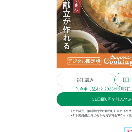
試し読み
今申し込むと
2026
年
9
月
7
日
31
日間
0円
で読んで
※初回限定。無料期間中に解約した場合は料金
※31日経過後はその月から月額料金580円（