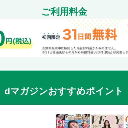
たらのみそマヨホイル焼き／じゃがいも
ご利用料金
たらと豆腐のねぎたっぷり蒸し／ほうれ
ほうれん草と鮭のリゾット／焼きねぎの
ブロッコリー入り明太スパゲティ／キャ
料理名INDEX
素材の下ごしらえと切り方
電子版奥付
dマガジンおすすめポイント