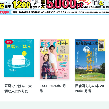
鶏肉とキャベツのシンプルソテー／ショ
鶏肉とじゃがいものトマト煮／ブロッコ
豚こまだんごの山椒風味揚げ／小松菜と
豚のにんにくしょうゆ炒め／ハムともや
牛肉とじゃがいものあっさり煮／たたき
牛肉のひと口丸めカツ／キャベツと油揚
新着
肉だんごの中華風煮込み／長いもともず
豚ひきとれんこんのカレー炒め／大豆の
肉だんごの酢豚／ほうれん草の中華風の
鶏ひきのポテトグラタン／さっぱり豆サ
さばのソテー南蛮酢かけ／トマトの納豆
さばの竜田揚げ／春菊とえのきのレモン
豆腐でごはん～大
ESSE 2026年9月
田舎暮らしの本 20
ぶりのにんにく風味照り焼き／ゆで白菜
切な人に作りた
号
26年9月号
塩ぶり大根／かぼちゃのじゃこサラダ
い！ラクラク、ha
かきのチーズフライ／簡単ミネストロー
ppyごはん⑤
かきのジョン／豆腐のキムチあえ