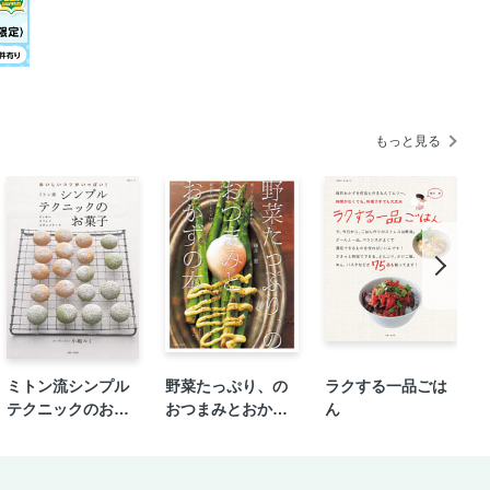
ートパスタとビーンズのマヨサラダ
リーのシンプルサラダ
えのきの煮びたし
しの中華スープ
もっと見る
きゅうりのザーサイ炒め
げのみそ汁
くの酢のもの
じゃこおろし
りあえ
ラダ
あえ
しょうゆあえ
ミトン流シンプル
野菜たっぷり、の
ラクする一品ごは
のごま酢あえ
テクニックのお菓
おつまみとおかず
ん
子
の本
ネ