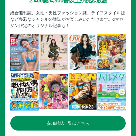
2,400誌/4,300冊以上が読み放題
新潟］
巨人へFA移籍の松本剛が入団会見
総合週刊誌、女性・男性ファッション誌、ライフスタイル誌
など多彩なジャンルの雑誌がお楽しみいただけます。dマガ
綱島理友のプロ野球ユニフォーム物語
ジン限定のオリジナル記事も！
廣岡達朗 「やれ」と言える信念
参加雑誌一覧はこちら