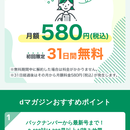
アマチュア野球情報最前線
韓国プロ野球WEEKLY REPORT
鳥谷敬「ベースボール見聞録」
デーブ大久保の「さあ、話しましょう！」
小笠原道大「フルスイング主義」
伊原春樹「野球の真髄」
東京六大学結成100年記念試合
次号予告
タイトルホルダー・インタビュー〈5〉 村上頌樹［阪神］
セ・リーグ最多勝＆最多奪三振＆勝率第一位
【今井達也のピッチングバイブル 好評発売中！】
能見篤史の「ノウミ発見伝」
dマガジンおすすめポイント
NPB AWARDS 2025
ビッグホープ賞受賞インタビュー イヒネ イツア［ソフトバ
ンク］
バックナンバーから最新号まで！
ビッグホープ賞受賞インタビュー 大川陽大［オイシックス