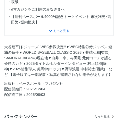
表紙
dマガジンをご利用のみなさまへ
【週刊ベースボール4000号記念トークイベント 末次利光×高
田繁×堀内恒夫】
WBC特集◎侍ジャパン 連覇の条件
侍ジャパンと大谷がもたらした“真”の世界一決定戦の実現
日本代表WBC全史
大谷翔平[ドジャース] WBC参戦決定!!▼WBC特集◎侍ジャパン 連
2026WBC主なルール＆日程
覇の条件▼WORLD BASEBALL CLASSIC 2026▼井端弘和[監督]
SAMURAI JAPANの現在地▼白井一幸、与田剛 元侍コーチが語る
大谷翔平、参戦決定！ 日本人メジャーの動向は
優勝のカギ▼2025タイトルホルダーインタビュー 村上頌樹[阪
連覇へのポイントは？ 井端ジャパンの現在地
神]▼2025惜別球人 美馬学[ロッテ]▼野球浪漫 中村祐太[西武]…な
CLOSE UP 牧秀悟［DeNA／内野手］ チームの“中心”として
ど 【電子版では一部記事・写真が掲載されない場合があります】
CLOSE UP 坂本誠志郎［阪神／捕手］ 強力投手陣支える新
出版社：ベースボール・マガジン社
たな扇の要
配信開始日：2025/12/04
CLOSE UP 松山晋也［中日／投手］ 信頼される守護神を目
配信終了日：2026/06/03
指して
元WBCコーチに聞く 白井一幸［2023年ヘッドコーチ］ 代表
チームは全員がリーダー
バックナンバー
もっと見る