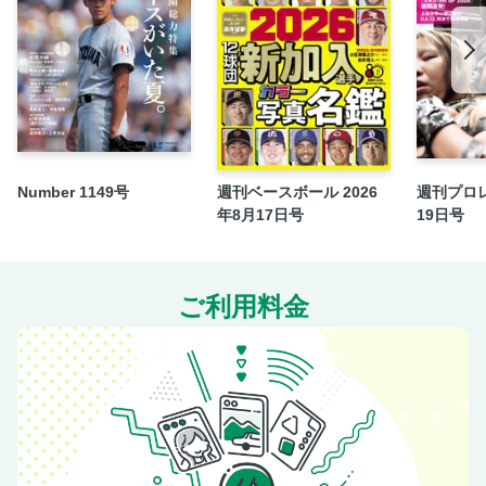
【大学野球2025秋季リーグ戦決算号 「人間力野球」の結
集】
あの日、あのとき、あの場所で
ボールパーク共和国
スージー鈴木の「球さわぎの腰つき」
INFORMATION
Number 1149号
週刊ベースボール 2026
週刊プロレ
ベースボールゼミナール
年8月17日号
19日号
独立リーグWEEKLY REPORT
くふうハヤテ
最強助っ人クロマティ［元巨人］が斬る!!「日米・野球考
ご利用料金
察」
2025メジャーニュース
MLB最新事情
2025惜別球人〈7〉 美馬学［ロッテ］
明治神宮大会STORY 高校の部
2025ドラフト指名CLOSE-UP〈6〉 川田悠慎［四国銀行／西
武6位］