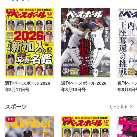
元WBCコーチに聞く 与田剛［2009、13年投手コーチ］ 適
応力とマウンドでの嗅覚を磨け！
新着
Professional EYE 里崎智也［2006年WBC出場］の捕手チェ
ック
Professional EYE 辻発彦［2006年内野守備・走塁コーチ］
の二遊間チェック
経験者が語るピッチクロックへの適応 渡辺俊介［日本製鉄
かずさマジック元監督］
ライバルたちの動向は スターたちが続々と参戦！
岡田彰布の「そらそうよ」
【2025ドラフト決算詳報号 NPBドラフト支配下73選手＆育
週刊ベースボール 2026
週刊ベースボール 2026
週刊ベース
成43選手掲載】
年8月17日号
年8月10日号
年8月3日
12球団WEEKLYトピックス
石田雄太の「閃球眼」
スポーツ
もっと見る
【ベースボールマガジン1月号 山下大輔と横浜大洋ホエール
ズ】
新着
新着
新着
野球浪漫2025〈42〉 中村祐太［西武］
昭和世代の言い残し 川又米利［元中日］〈1〉