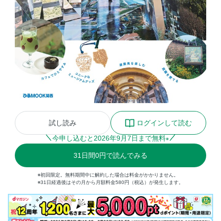
試し読み
ログインして読む
今申し込むと
2026
年
9
月
7
日まで無料
※
31
日間
0円
で読んでみる
※初回限定。無料期間中に解約した場合は料金がかかりません。
※31日経過後はその月から月額料金580円（税込）が発生します。