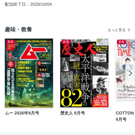
配信終了日：2028/10/04
ワンテーマ深堀りミュージアム
子ども連れに最適！遊べるミュージアム
INDEX
趣味・教養
もっと見る
読者アンケート＆プレゼント
新着
新着
新着
ムー 2026年9月号
歴史人 9月号
COTTON 
9月号