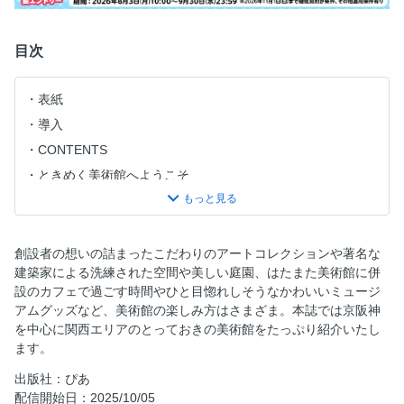
目次
表紙
導入
CONTENTS
ときめく美術館へようこそ
建物が魅力的な美術館
美術館の庭を愛でる
美術館カフェでひとやすみ
創設者の想いの詰まったこだわりのアートコレクションや著名な
建築家による洗練された空間や美しい庭園、はたまた美術館に併
WE♡MUSEUM GOODS
設のカフェで過ごす時間やひと目惚れしそうなかわいいミュージ
作品とアトリエを巡る旅へ
アムグッズなど、美術館の楽しみ方はさまざま。本誌では京阪神
今、注目を集めている「アール・ブリュットの魅力」
を中心に関西エリアのとっておきの美術館をたっぷり紹介いたし
ます。
コレクターの審美眼に触れる
復刻作品でルーブルの名作を鑑賞
出版社：ぴあ
配信開始日：2025/10/05
アートな街さんぽを楽しむ