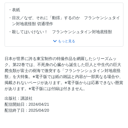
表紙
目次／なぜ、それに「動揺」するのか フランケンシュタイ
ン対地底怪獣 切通理作
殺してはいけない！ フランケンシュタイン対地底怪獣
Process “巨人”と“怪奇”、「怪獣映画」の新たな世界観
Character of the wonder 「死なない心臓」と無垢なる
「魂」の巨人 改造巨人 フランケンシュタイン
日本が世界に誇る東宝制作の特撮作品を網羅したシリーズムッ
Character of the wonder 奇跡の存在、太古の爬虫類 地底
ク。第22巻では、不死身の心臓から誕生した巨人と中生代の巨大
怪獣 バラゴン
爬虫類が富士の樹海で激突する「フランケンシュタイン対地底怪
Character of the wonder 海魔 大ダコ
獣」を大特集。※電子版では紙の雑誌と内容が一部異なる場合や、
掲載されないページがあります。※電子版からは応募できない懸賞
Witnessing 悲劇から15年 永遠の「平和」と「幸福」を引
があります。※電子版には付録は付きません。
き出す
Persons Biography 藤田 進 ──「国策映画」のスタァと
出版社：講談社
「特撮映画」の指揮官──
配信開始日：2024/04/21
配信終了日：2025/04/20
映画館でゴジラを観ていた。 第九回 バラゴンの電動プラ
モ 泉 麻人
Unforgettable 忘れ得ぬ── 戻ってくるのよ