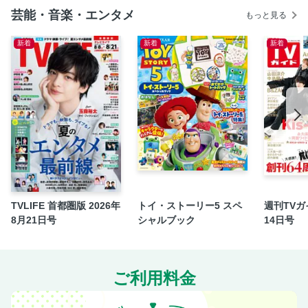
芸能・音楽・エンタメ
Activity 戦争と平和、２つの時代の科学の成果
もっと見る
Impressive 人造生命対太古の生命、異形なる悲劇
新着
新着
新着
Impressive もうひとつのエンディング
HISTORY THEATER 伊福部 昭 音楽世界と劇伴
special G PLAN 外国人俳優 活躍の記〔in 昭和〕
妄想玩具企画室 第22回 「合金怪獣の世界」 野中 剛
フランケンシュタイン対地底怪獣 スタッフリスト
TVLIFE 首都圏版 2026年
トイ・ストーリー5 スペ
週刊TVガイ
8月21日号
シャルブック
14日号
ご利用料金