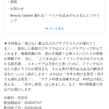
表紙
お知らせ
Beauty Update 盛れる！ ベリー仕込みのちゅるんとツヤリ
ップ
40代50代のための今月の一択！ カネボウ クリーム イン デ
イII
目次
★大特集は「老けない夏は大人のプチプラコスメが連れてく
[COVER BEAUTY STORY] 中谷美紀さんが実践する自由な
る！」。進化した最新のプチプラはエイジングケアだって叶えて
生き方 「期待じゃなくて、自分にときめいてみては？」
くれます。物価高騰の今、思わず感謝！な神コスパコスメの情報
自分史上最高の感動コスメ vol.12 エスティ ローダー
が満載です。 次に、「どうすればいい？ファンデをのせてから分
かる肌不調」。スキンケアは万全だと思ったのに、ファンデをの
エレクトロンの「超名品」美容液シャントリ
せたら肌トラブルが悪目立ち…そんな美ST世代あるあるの解決方
ファンケルの「黒の酵素洗顔パウダー」
法をたっぷりご紹介します！ そのほか「今年も焼けま宣言！滝汗
オバジ得意のビタミンCで“光透過”ローション
でも崩れま宣言！」、「ナナメ45度を攻略すれば、40代は小顔に
見える」、「冷やし美容、はじめました」など、旬の情報盛り沢
マナラの大HITホットクレンジング
山でお届けします。
ザ・ギンザの夏美肌スペシャル名品セット
出版社：光文社
[大特集] 老けない夏は「大人のプチプラコスメ」が連れてく
配信開始日：2025/07/17
る！
配信終了日：2025/10/16