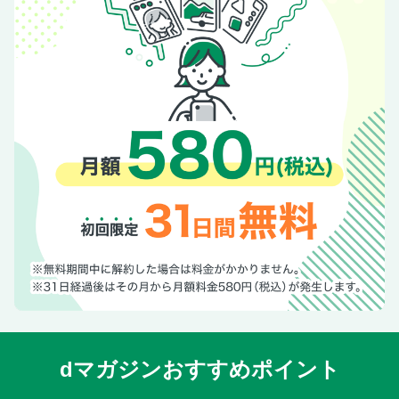
定期購読のご案内
SHOP LIST
次号予告
[特別版] 表紙：中谷美紀さん
[増刊Special Edition] 表紙：松本 潤さん
dマガジンおすすめポイント