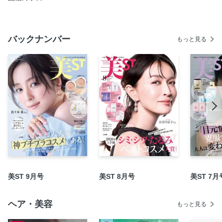
Prologue 大人には大人のプチプラ流儀がある！
Part1 いま、大人が選ぶべき令和のプチプラ名品
Part2 ドラコス四天王ブランドが愛され続ける理由
バックナンバー
もっと見る
Part3 黒田啓蔵さん「プチプラコスメで女優顔はつくれま
す」
Column1 今っぽさと大人っぽさを両立させる韓国コスメっ
て？
Part4 美STリュクスの「これ買うのが正解!!」
Column2 すごいぞ！ メイド・バイ・製薬会社のプチプラコ
スメ
Column3 美ST世代も大満足なコンビニコスメ事情
Part5 自然に会話が盛り上がる！ 親子で似合うプチプラ探し
Column4 人気ヘアメークさんの「これが私の最強コスパ名
品！」
美ST 9月号
美ST 8月号
美ST 7月
[第2特集] スキンケアとベースメークで“ファンデ不調”を解決
する スキンケア編
ヘア・美容
もっと見る
[第2特集] スキンケアとベースメークで“ファンデ不調”を解決
する メーク編