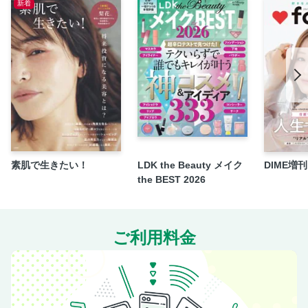
新着
今年こそ24時間焼けま宣言！ 崩れま宣言！
“おかえりコスメ”こそ究極の名品 vol.4
美ST部 部員募集中！
ナナメ45度を攻略すれば40代はすっきり小顔に見える
「冷んやりコスメ」が汗と戦う40代の毎日を救う！
奇跡の50代がやっていること全部！
老け髪を更新！ 夏の若見えヘアカタログ
私たちの最愛ローションが“日本の発酵力”でますます進化し
た！
素肌で生きたい！
LDK the Beauty メイク
DIME増刊 f
the BEST 2026
注目コスメ発売日 早わかり！ 美化強化カレンダー 7/17～
後藤真希さん 国宝級コスメで美容愛、再発見！ vol.4
関西と名古屋の局地的トレンドは若見えの宝庫！
ご利用料金
美ST定点観測 一緒に考えよう「私が私らしく」「あたりま
えに」
お知らせ
Present