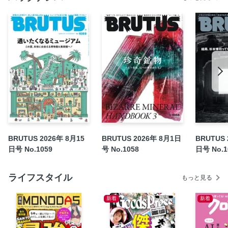
いなだ易／つやちゃん
超ときめき 宣伝部の「アイドル宣伝会議」。
坂道シリーズのクリエイティビティ。
入門、ハロプロ研修生。アイドルの卵たちに受け継がれるイ
ズム。 牧野真莉愛（モーニング娘。’25）／みつばちまき
／上野まり子／星部ショウ／高崎 晟／石原幹久
ガーリーな感性とDIY精神を宿すアイドル。 REIRIE／diig
／BENNY
アイドル衣装の解体新書。 茅野しのぶ／市野沢祐大／齋藤
ヒロスミ／田中大資
勝手に！令和の、アイドル界隈用語集。
BRUTUS 2026年 8月15
BRUTUS 2026年 8月1日
BRUTUS 
日号 No.1059
号 No.1058
日号 No.1
Book in Book MY IDOL SONG PLAYLIST 現役アイドルの
マイアイドルソング☆プレイリスト。
変わる、ファンダムという渦。
ライフスタイル
もっと見る
Juice=Juiceの「THE FIRST TAKE」ができるまで。
新着
新着
私が好きなロコドル。 奈良美智／掟ポルシェ
自社広 1