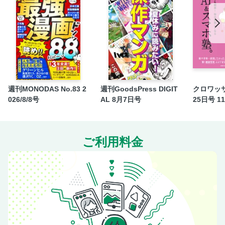
Brutus Best Bets 新製品情報 1
Brutus Best Bets 新製品情報 2
Brutus Best Bets 新製品情報 3
BRUTUS WATCH ACADEMY 52 モリッツ・グロスマン
Brutus Best Beauty センス抜群のホリデーギフト
BRUTUS BACK ISSUES／定期購読募集
BRUTUSPECTIVE 「ジミー大西」ほか
週刊MONODAS No.83 2
週刊GoodsPress DIGIT
クロワッサ
026/8/8号
AL 8月7日号
25日号 1
BRUT@STYLE 557 HIGH SCHOOL HEROES
グルマン温故知新 675 勺勺／中国菜MIX
みやげもん 449 猫張子／次号予告
ご利用料金
自社広 2