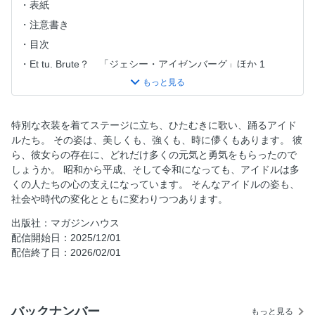
表紙
注意書き
目次
Et tu, Brute？ 「ジェシー・アイゼンバーグ」ほか 1
Et tu, Brute？ 「ジェシー・アイゼンバーグ」ほか 2
Et tu, Brute？ 「ジェシー・アイゼンバーグ」ほか 3
特集 アイドルって？
特別な衣装を着てステージに立ち、ひたむきに歌い、踊るアイド
ルたち。 その姿は、美しくも、強くも、時に儚くもあります。 彼
KAWAII LAB.が目指す、理想のアイドル像とは？
ら、彼女らの存在に、どれだけ多くの元気と勇気をもらったので
プロデューサーが語る、“アイドルってなんだ？”。 大倉忠
しょうか。 昭和から平成、そして令和になっても、アイドルは多
義／ソヨン／もふくちゃん／ヤマモトショウ／connie／戦慄
くの人たちの心の支えになっています。 そんなアイドルの姿も、
かなの
社会や時代の変化とともに変わりつつあります。
アイドルソングの現在地を知る。 対談 アイドルソングに
出版社：マガジンハウス
ついて語りたい！ 作曲家 わたしの、アイドルソングの作
配信開始日：2025/12/01
りかた。 作詞家 プロとして嫉妬したあのフレーズ。 コ
配信終了日：2026/02/01
レオグラファー 振り付けとアイドルソングの関係。
今の、私の「アイドル像」。 佐々木彩夏／曽野舜太／
HANANO／酒井一圭
バックナンバー
ファン目線で考える、令和の「アイドル像」。 上岡磨奈／
もっと見る