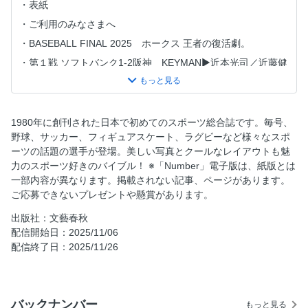
表紙
ご利用のみなさまへ
BASEBALL FINAL 2025 ホークス 王者の復活劇。
第１戦 ソフトバンク1-2阪神 KEYMAN▶近本光司／近藤健
介
第2戦 ソフトバンク10-1阪神 KEYMAN▶山川穂高／坂本誠
志郎
1980年に創刊された日本で初めてのスポーツ総合誌です。毎号、
第3戦 阪神1-2ソフトバンク KEYMAN▶モイネロ／大山悠
野球、サッカー、フィギュアスケート、ラグビーなど様々なスポ
輔
ーツの話題の選手が登場。美しい写真とクールなレイアウトも魅
第4戦 阪神2-3ソフトバンク KEYMAN▶大津亮介／佐藤輝
力のスポーツ好きのバイブル！ ※「Number」電子版は、紙版とは
明
一部内容が異なります。掲載されない記事、ページがあります。
ご応募できないプレゼントや懸賞があります。
第5戦 阪神2-3ソフトバンク KEYMAN▶柳田悠岐「体が勝
手に反応した」／石井大智「力の差を感じていた」
出版社：文藝春秋
山川穂高「この感覚を忘れたくない」
配信開始日：2025/11/06
配信終了日：2025/11/26
髙津臣吾「来年は神宮のスタンドで」
吉井理人「未来のための決断」
宗山塁「ショートを守り抜いたこと」
バックナンバー
もっと見る
渡部聖弥「1巡目との差を埋めなきゃと」