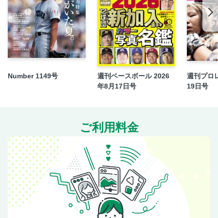
海外の現場から MLB 文●四竈衛 NBA 文●宮地陽子 F1
文●尾張正博
BEYOND THE GAME 藤島大「それでもブラジルは“エベレ
スト”である」
次号予告＆編集後記
CATCH THE NEWS
Number 1149号
週刊ベースボール 2026
週刊プロレ
年8月17日号
19日号
ご利用料金