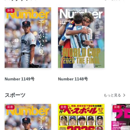
西川史礁「何かを変えなきゃ生まれ変われない」
新着
今年もこんなことがありました イチロー／つば九郎／長嶋
茂雄／石井大智 ほか
甲子園が泣いた日
錦秋の古都に百花繚乱 レガレイラ／ステレンボッシュ／コ
コナッツブラウン
松岡修造「“人のために生きる”幸せ。幸吉さんの人生に学ぼ
う！」
SCORE CARD INTERVIEW BASEBALL 文●佐藤春佳 川端
慎吾（東京ヤクルトスワローズ）スワローズ一筋20年“燕の
Number 1149号
Number 1148号
プリンス”がグラウンドに別れ
SCORE CARD INTERVIEW BASKETBALL 文●青木美帆
白谷柱誠ジャック 心優しき“怪物”は高校生。エゴを身につ
スポーツ
もっと見る
け覚醒せよ
新着
新着
新着
SCORE CARD INTERVIEW RUGBY リーチ マイケル キ
ャプテンじゃないから、試合の準備がすごく楽でした
SCORE CARD INTERVIEW BOXING 小國以載 ダブルノ
ックダウンの末の勝利。実は“持ってる男”の野望