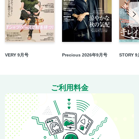
「強い存在」 遠藤 航
働く私にMusik 大塚 愛
「この人に今、これが聞きたい！」 磯村勇斗
オフ彼 NICHOLASのStroll around SHIMO-KITAZAWA
耳恋 蒼井翔太×七海ひろき
レコード会社勤務で同期社員の白岩瑠姫に1日密着取材をし
たら…
VERY 9月号
Precious 2026年9月号
STORY 
働きながらの妊活2025
Column Surfing 山田裕貴×兼近大樹、ジェーン・スー…etc.
Oggi大学 34年ぶりに東京に世界陸上がキター！！
ご利用料金
プレゼント
次号予告
＜電子版特典＞ バックナンバーから人気記事をピックアッ
プ 外勤派の今買える、シンプル「黒リュック」／髪と頭皮
のためにこれだけはやっとこ！Tips／働く私たちの「もやも
や」あるある40選／知っておきたい「ハリ」の正体／写真で
も！動画でも！今、「映える肌」はどうつくる？PART 3・
PART 4／働く私たちの「キャリア」見本帖