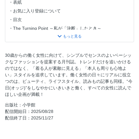
表紙
お気に入り登録について
目次
The Turning Point ～私が「決断」したとき～
WHAT’S NEW
Oggi専属モデルmeets…かっこいいお姉さんのネオベーシッ
ク考 秋のはじまりに、「スカーフ」って実は簡単！
30歳からの働く女性に向けて、シンプルでセンスのよいベーシッ
金子 綾のMy Favorite THINGS...
クなファッションを提案する月刊誌。トレンドだけを追いかける
のではなく、「着る人が素敵に見える」「本人も周りも心地よ
働く私のmyコスメSpecial
い」スタイルを追求しています。働く女性の日々にリアルに役立
月刊 Oggi＆Domaniデジタルニュース
つのは、ビューティ、ライフスタイル、読みもの記事も同様。“今
第2回Oggi Liveありがとうございました！
日(オッジ)”をしなやかにいきいきと働く、すべての女性に読んで
ほしい企画が満載！
大特集 さあ、新しい「シャツとブラウス」で働こう！
名品シャツがくれる、おしゃれの効能
出版社：小学館
配信開始日：2025/08/28
きれいめシンプル派の「推しシャツ」＆「推しブラウス」
配信終了日：2025/11/27
〝雰囲気シャツ〟の名手、アマリー＆セシリー姉妹のスタイ
ル解析
結論！「甘めブラウス」には、やっぱり「パンツ」