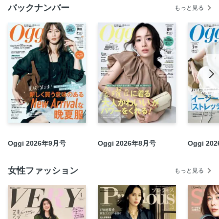
バックナンバー
もっと見る
進化が止まらない！「ブルーシャツ」を素敵に着たい
チームOggiの細かすぎる「シャツとブラウス」よもやまトー
ク！
「シャツとブラウス」の新作、Oggi専属読者モデル オッジ
ェンヌはこう着たい
「憧れブランドの最新シューズ」
きれいめシンプル派、「アメトラ」に入門！
いつものコーデに「きらめきタイトスカート」！
きれいめシンプル派 9月から着たいシアートップス
飯豊まりえ セルフスタイリングで語る、おしゃれの現在地
3大通勤、それぞれの「My TOD’S」
Oggi 2026年9月号
Oggi 2026年8月号
Oggi 2
第2特集 遠征Oggi 2025 A／W
2025秋のベースメイク、これだけ更新！
女性ファッション
もっと見る
働く私たちのQOLが上がる睡眠の取り方
月刊オッジェンヌ
今月のOggiブレーン