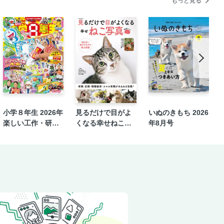
もっと見る
小学８年生 2026年
見るだけで目がよ
いぬのきもち 2026
楽しい工作・研究
くなる幸せねこ写
年8月号
号
真 増補にゃん