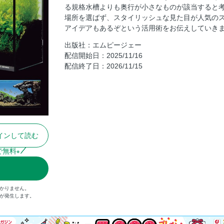
る規格水槽よりも奥行が小さなものが該当すると
小さな生態系のある暮らし
場所を選ばず、スタイリッシュな見た目が人気の
アクアリウムの水草図鑑
アイデアもあるぞという活用術をお伝えしていき
コリドラス・スターティングガイド
出版社：エムピージェー
果てしなきカラシンの世界
配信開始日：2025/11/16
配信終了日：2026/11/15
眼が赤く、鱗が輝く金魚たち
台湾国際グッピーマスターショー
グッピーのストーリー
エビバディ！
とんぶり市2025
インして読む
一種類徹底飼育講座
Life with BIZARRE PLANTS
で無料
※
ワイルドベタの扉をあけて
ホイホイ山田の何でも飼ってみよう！
かりません。
インフォメーション
）が発生します。
観賞魚の病気対策
アクアなニュースをちょっと深堀り