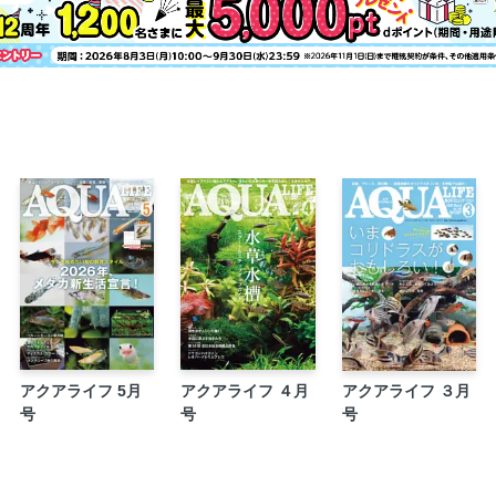
書評 魚に跨り草子の海へ
マンガ アクアな猫の躾けかた
読者のページ！ AQUA MAIL BOX
アクアライフ愛読者アンケート
アクアリウム東京ネイチャー2025
＃毎月開催愛魚写真コンテスト
アクアリウムの撮影講座
銘魚発見！ALショップレビュー
AQUA FEATURE 今月の新着・注目魚、水草
タンガニイカの住人たち
アクアグッズプレゼント情報
FROM EDITORS
アクアライフ 5月
アクアライフ ４月
アクアライフ ３月
号
号
号