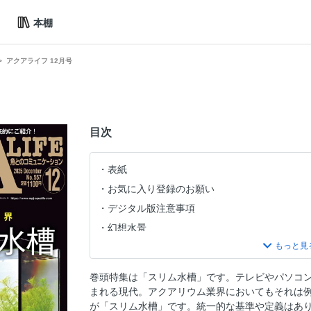
本棚
アクアライフ 12月号
目次
表紙
お気に入り登録のお願い
デジタル版注意事項
幻想水景
BEST GOODS COLLECTION
目次
巻頭特集は「スリム水槽」です。テレビやパソコ
特集 スリム水槽
まれる現代。アクアリウム業界においてもそれは
ネイチャーアクアリウム クリエイターズ
が「スリム水槽」です。統一的な基準や定義はあ