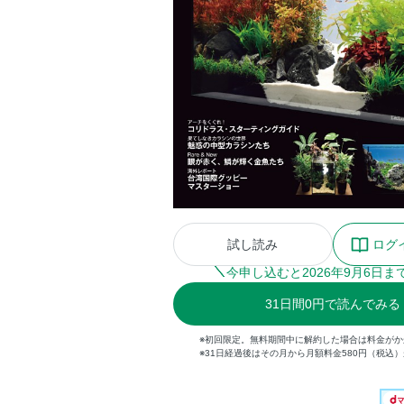
試し読み
ログ
今申し込むと
2026
年
9
月
6
日ま
31
日間
0円
で読んでみる
※初回限定。無料期間中に解約した場合は料金がか
※31日経過後はその月から月額料金580円（税込