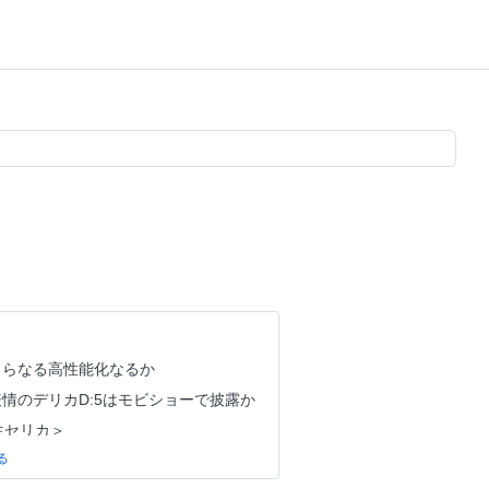
さらなる高性能化なるか
情のデリカD:5はモビショーで披露か
生セリカ＞
む