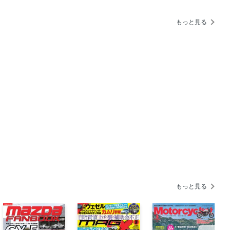
もっと見る
であるべき
別指導塾
津真生専務理事
ラン試乗記】
BYDシーライオン7】
ェスト
もっと見る
トラパン】
】