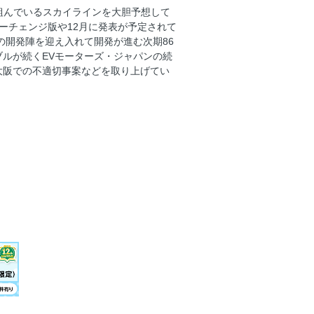
近撮で見えたGR-GTの内装
り組んでいるスカイラインを大胆予想して
NEXT＜スズキ軽乗用BEV、レクサス
ナーチェンジ版や12月に発表が予定されて
の開発陣を迎え入れて開発が進む次期86
ン、レクサスLS＞
ルが続くEVモーターズ・ジャパンの続
大阪での不適切事案などを取り上げてい
再登板
ー】
》アルファロメオ・ジュニア vs トヨ
5ほか、スズキ・クロスビー】
ムーヴ】
口を直撃
か!?
に取り組め
名変せず