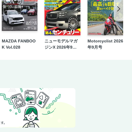
張」
ーシア】
!?
MAZDA FANBOO
ニューモデルマガ
Motorcyclist 2026
K Vol.028
ジンX 2026年9月
年9月号
号
のか？】
】
販売