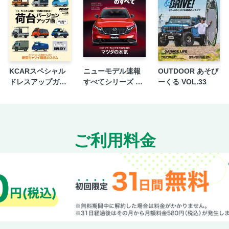
減税に代替財源を求める勢力の「根拠なき主
人気モデルの売れている理由【スズキ・スペ
改良直後に新型ノア／ヴォクシーは受注停止に
自動車アラウンド・ザ・World【第147回】
新車販売情報室2025【9月の新車販売概況】
KCARスペシャル
ニューモデル速報
OUTDOOR あそび
あるトラックドライバーの独り言【第57弾】
ドレスアップガイ
すべてシリーズ 第
ーくる VOL.33
ド Vol.45 軽トラカ
653弾 新型CX-5の
MaaS＆CASE最前線【第9回】空飛ぶクルマ
スタムガイド No.3
すべて
ざ・総括【スバル・フォレスター】
ざ・総括【ポルシェ911】
ご利用料金
ざ・総括【JMSでどんな技術展示が見られる
目次
川島ノリコの知りたいこといっぱい【第12回
今月の新車情報 WHAT'S NEW
《繁盛店レポート2025》ベルテックス自動車
N.Yマンスリーレポート【第3四半期商戦】
編集Kの南カリフォルニア・レポート2025