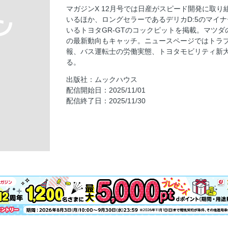
パドルシフト、インフォテイメント画面など接
マガジンX 12月号では日産がスピード開発に取
ニューモデル情報を総まとめ！COMING UP 
いるほか、ロングセラーであるデリカD:5のマイ
IS、スバル4のBEV＞
いるトヨタGR-GTのコックピットを掲載。マツダ
市場から消えゆくクルマたち＜日産AD、コペ
の最新動向もキャッチ。ニュースページではトラブ
報、バス運転士の労働実態、トヨタモビリティ新
アウディA2が電気自動車になって21年ぶりに
る。
我ら読者SCOOP探偵団
出版社：ムックハウス
ニューカマー喜怒愛楽【スバル・フォレスタ
配信開始日：2025/11/01
《コンパクト・ハイブリッドSUV燃費実力対決
配信終了日：2025/11/30
タ・ヤリスCROSS
興味深いCARらトコトン聞いた【アウディQ
よこ山昌一のディーラー試乗記【ダイハツ・
EVMJ製バス欠陥問題で環境省と補助金交付窓
品質管理できないEVMJ。補助金の召し上げある
路線バス運転士を救え!!【特別編】
地元自治体は「しまなみ海道」通行量増加策
トヨタモビリティ新大阪が下取り車を自社に
路線バス運転士を救え!!【第8回】