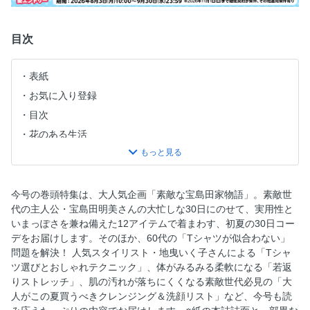
目次
表紙
お気に入り登録
目次
花のある生活
付録紹介
神原サリーの60代こそ！ 新家電で素敵生活
風吹ジュンさんの、みんなが幸せになるおすそ分け
今号の巻頭特集は、大人気企画「素敵な宝島田家物語」。素敵世
代の主人公・宝島田明美さんの大忙しな30日にのせて、実用性と
次号予告
いまっぽさを兼ね備えた12アイテムで着まわす、初夏の30日コー
スタイリスト山本ちえさんのおしゃれ道
デをお届けします。そのほか、60代の「Tシャツが似合わない」
リサ・ステッグマイヤーの二拠点生活Diary
問題を解決！ 人気スタイリスト・地曳いく子さんによる「Tシャ
ツ選びとおしゃれテクニック」、体がみるみる柔軟になる「若返
冨士眞奈美の側杖日記
りストレッチ」、肌の汚れが落ちにくくなる素敵世代必見の「大
地曳いく子さんの命短し着飾れBBA
人がこの夏買うべきクレンジング＆洗顔リスト」など、今号も読
齋藤 薫の「素敵なあの人」