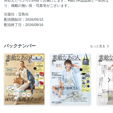
み応えたっぷりの内容でお届けします。※紙の本誌誌面と一部異な
り、掲載の無い頁・写真等がございます。
富岡佳子のWhat I Love
スタイリスト坂本久仁子のおしゃれのかけひき
出版社：宝島社
配信開始日：2026/05/15
アンナさんご指名！ 「夏ワンピース」これ可愛い！
配信終了日：2026/08/16
息子がひとクセあり!? な彼女を連れてきた！ 厳選12アイテ
ム 「素敵な宝島田家物語」 60代 初夏の着まわし30日
60代のTシャツ似合わない問題を解決 地曳マジックで叶える
バックナンバー
「Tシャツ」選びとおしゃれテクニック
もっと見る
ヘア＆メイクアップアーティスト山本浩未さんの「これだ
け」メイク塾
落とし物こそ美容投資案件！ 大人がこの夏買うべきクレン
ジング＆洗顔リスト
【不定期連載】まりこサロン 俳優・加賀まりこさん タレン
ト・コロッケさん
U by ungaro [ユーバイ ウンガロ]大人の装いに華やぎをプラ
スする“PAPILLON”に注目
「かたい」「痛い」は老け姿勢のサイン！ 体がみるみる柔
軟になる「若返りストレッチ」