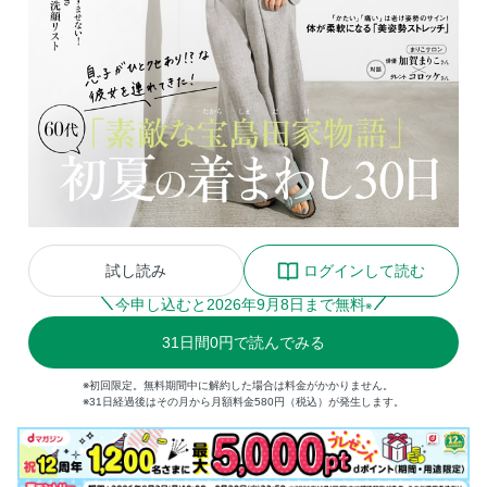
試し読み
ログインして読む
今申し込むと
2026
年
9
月
8
日まで無料
※
31
日間
0円
で読んでみる
※初回限定。無料期間中に解約した場合は料金がかかりません。
※31日経過後はその月から月額料金580円（税込）が発生します。