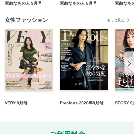
辛過ぎず、旨みたっぷり！ お手軽スパイスカレー
素敵なあの人 9月号
素敵なあの人 8月号
素敵なあの
【不定期連載】好奇心の扉 私が私らしくあるための物語と
の出合いを素敵世代へ贈る韓国文学案内
女性ファッション
もっと見る
食べて元気になる！ 李家の日々ごはん
カルチャー連載（音楽・本・映画・舞台）
素敵世代の終活講座
読者プレゼント
植草桂子の気分だけでも大人修行
石川三千花の素敵とそれなりの間には
素敵な＃インスタグランマリレー
ショップリスト
VERY 9月号
Precious 2026年9月号
STORY 