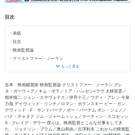
目次
表紙
目次
映画監督論
クリストファー・ノーラン
グレタ・ガーウィグ／キム・ボラ／ミア・ハンセン=ラヴ
大林宣彦／相米慎二
ジョン・カサヴェテス／伊丹十三／ウディ・アレン
合本 映画鑑賞術 映画監督論 クリストファー・ノーラン グレ
タ・ガーウィグ／キム・ボラ／ミア・ハンセン=ラヴ 大林宣彦／
今泉力哉
相米慎二 ジョン・カサヴェテス／伊丹十三／ウディ・アレン 今泉
デイヴィッド・リンチ／ロマン・ポランスキー
力哉 デイヴィッド・リンチ／ロマン・ポランスキー ビー・ガン
ビー・ガン
デヴィッド・F・サンドバーグ／ボー・バーナム ポン・ジュノ／
パク・チャヌク ジム・ジャームッシュ／マーティン・スコセッシ
デヴィッド・F・サンドバーグ／ボー・バーナム
S・クレイグ・ザラー 僕らは、映画監督とこんな仕事をしてき
ポン・ジュノ／パク・チャヌク
た。 ジェイソン・ブラム／奥山和由／古澤利夫 これからの映画監
ジム・ジャームッシュ／マーティン・スコセッシ