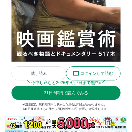
試し読み
ログインして読む
今申し込むと
2026
年
9
月
7
日まで無料
※
31
日間
0円
で読んでみる
※初回限定。無料期間中に解約した場合は料金がかかりません。
※31日経過後はその月から月額料金580円（税込）が発生します。