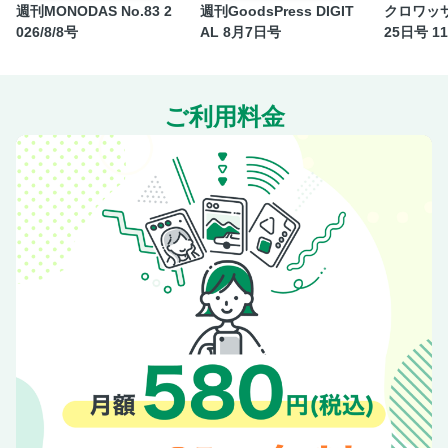
週刊MONODAS No.83 2
週刊GoodsPress DIGIT
クロワッサ
濱口竜介がワイズマンを観る理由。
026/8/8号
AL 8月7日号
25日号 1
「あれ、観た？」「ヤバいよね？」
わるいやつら。 ANI×岡宗秀吾
NHKオンデマンド勝手にベストテン。
ご利用料金
危険な監督、上出遼平。
「語り」の力。
オカルトとドキュメンタリー。
マジで音のいいドキュメンタリー。 荒内 佑（cero）×奥田
泰次（studio MSR）
未体験美食紀行。
ドキュメンタリー、くらべてみました。
YouTubeのリアル。 ニューヨーク×三谷三四郎
今、ドキュメンタリーが描くもの。
あの人に、観てほしい。 『人生フルーツ』×長井 短
ドキュメンタリー好き30人が選ぶ、忘れられない、あのシー
ン。
奥付