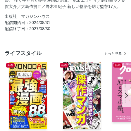
督。 作り手たちが語る映画監督論。 池田エライザ／細野晴臣／伊
賀大介／大島依提亜／野木亜紀子 新しい物語を紡ぐ監督17人。
S・クレイグ・ザラー
僕らは、映画監督とこんな仕事をしてきた。 ジェイソン・
出版社：マガジンハウス
ブラム／奥山和由／古澤利夫
配信開始日：2024/08/31
配信終了日：2027/08/30
これからの映画監督。
作り手たちが語る映画監督論。 池田エライザ／細野晴臣／
伊賀大介／大島依提亜／野木亜紀子
ライフスタイル
新しい物語を紡ぐ監督17人。
もっと見る
大喜利的に楽しむリメイク映画ビフォーアフター。
新着
新着
新着
西川美和はなぜ、原作ものにチャレンジしたのか？
黒沢清の世界観はどのように完成していくのか？
佐藤雅彦さん、映画作りは新しい研究の場ですか？
FBBが言いたい放題！ 監督欠席裁判
シネマコンシェルジュ30人の映画監督論
沸騰！ ドキュメンタリー好き。
ただいま制作中。 電気グルーヴ×大根 仁
町山智浩の“世界は広い”。