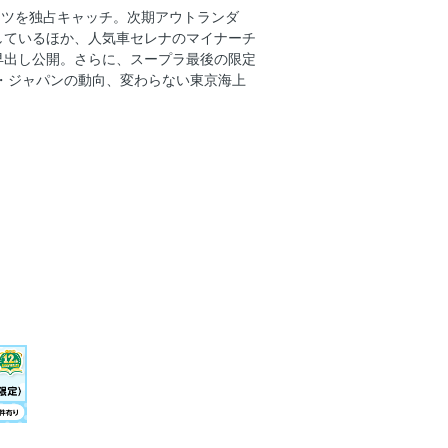
 NEXT＜ハイエース、スープラ、ヤリス
ミツを独占キャッチ。次期アウトランダ
しているほか、人気車セレナのマイナーチ
ィショーに出なかったクルマたち＜パジ
早出し公開。さらに、スープラ最後の限定
MORIZO-RR、レクサスES、シビッ
・ジャパンの動向、変わらない東京海上
ルライフ途中の商品改良に乗り出す
ィ・ショー】
CH
ンド、メルセデスAMG＆CLA】
レリュード】
問題
第3弾
別指導塾
長に聞く
クハラ
ーム監督解任