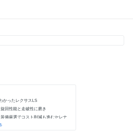
わかったレクサスLS
ー旋回性能と走破性に磨き
、装備厳選でコスト削減も進むセレナ
イブリッド搭載で燃費向上