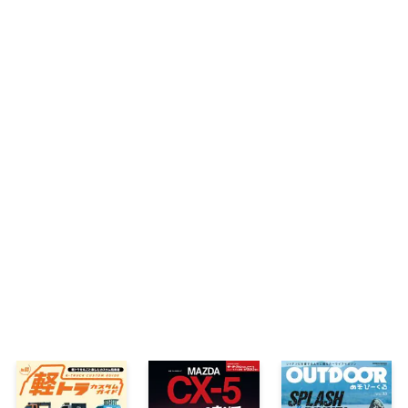
事故状況再現するEDRの認知高めて普及促進
保険修理の協定不調が多く「値切り体質」変
大田中秀一のクルマが見える！世界が見える！
編集部予想ニューモデル発表スケジュール
電動ミニバン対決【VW・ID.Buzz vs トヨタ
《新型車プレビュー》マツダCX-5
国際福祉機器展2025
西川淳のKYOtoKYO【レクサスLX700h】
底値まで待って買いたい新車【ホンダN-ONE・
第63回全日本模型ホビーショー
第11回バステク in 首都圏
CEATEC 2025
川島ノリコの知りたいこといっぱい【第13回
保険代理店店主・なるみ君の独り言【第11回
マガジンX厳選 最新NEWS＆TOPICS
モビショー日本メーカー各社の出展内容を紐