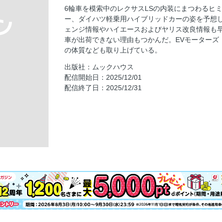
ニューモデル情報を総まとめ！COMING UP
6輪車を模索中のレクサスLSの内装にまつわるヒ
＞
ー、ダイハツ軽乗用ハイブリッドカーの姿を予想
本誌独自の裏モビショーで紹介するモビリテ
ェンジ情報やハイエースおよびヤリス改良情報も
ェロ、キックス、エクストレイル、レクサスRX・
車が出荷できない理由もつかんだ。EVモーターズ
ク、CR-V、スペーシア・ベース＞
の体質なども取り上げている。
北米向け3列シートSUVのパイロットがモデ
出版社：ムックハウス
我ら読者SCOOP探偵団
配信開始日：2025/12/01
配信終了日：2025/12/31
ニューカマー喜怒愛楽【ジャパン・モビリテ
《日産オーラ燃費実力対決》NISMO vs AUTE
興味深いCARらトコトン聞いた【日産エルグラ
よこ山昌一のディーラー試乗記【ホンダ・プ
煮え切らない回答ばかりのEVMJ電動バス欠陥
EVモーターズ・ジャパン製バス不具合追及・
中古車にまつわるお悩み解決！カーライフ個
《インタビュー》cars株式会社・藤堂高明社
茨城トヨタ懇親会二次会で取締役が女性にセ
埼玉トヨペット・埼玉グリーンブレイブでチ