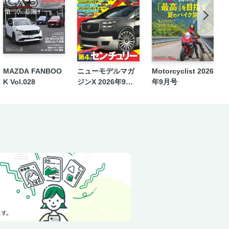
y 2025】
売現場
レスター】
になった点
MAZDA FANBOO
ニューモデルマガ
Motorcyclist 2026
K Vol.028
ジンX 2026年9月
年9月号
号
）】
ク
】
ードに試乗