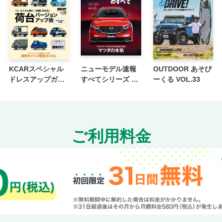
川端由美の世界を駆ける!!【第93回：IAA Mobilit
BEVの取り扱いに困惑する国産メーカーの販
人気モデルの売れている理由【スバル・フォ
関係者に聞いた：モビショーのバス展示で気
自動車アラウンド・ザ・World【第148回】
KCARスペシャル
ニューモデル速報
OUTDOOR あそび
新車販売情報室2025【10月の新車販売概況】
ドレスアップガイ
すべてシリーズ 第
ーくる VOL.33
あるトラックドライバーの独り言【第58弾】
ド Vol.45 軽トラカ
653弾 新型CX-5の
スタムガイド No.3
すべて
ざ・総括【スバル・フォレスター（ターボ車
ざ・総括【中国製BEVと中国自動車産業】
ざ・総括【JMSショーカー総括】
ご利用料金
目次
トヨタ博物館企画展「What's JDM？」
ジャパン・モビリティ・ショー・プレイバッ
今月の新車情報 WHAT'S NEW
N.Yマンスリーレポート【電動車の普及が加速
アメ車好きの編集Kがキャデラック・エスカレ