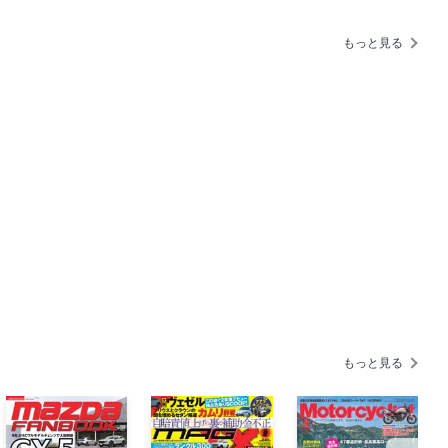
を急げ
えぬ東京海上
もっと見る
【第68回】
・アルファードPHEV】
e:】
】
もっと見る
】
解く