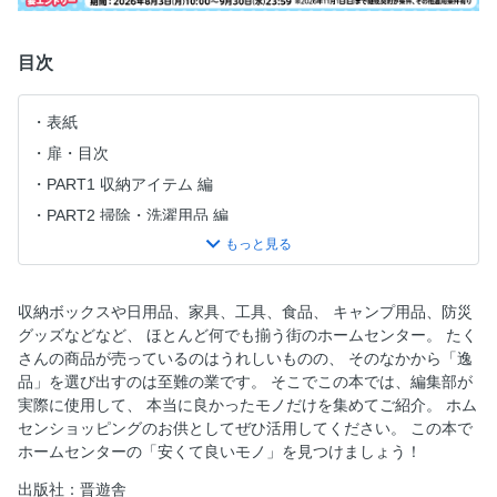
目次
表紙
扉・目次
PART1 収納アイテム 編
PART2 掃除・洗濯用品 編
PART3 キッチン用品 編
PART4 日用品・雑貨 編
PART5 家具・インテリア 編
収納ボックスや日用品、家具、工具、食品、 キャンプ用品、防災
グッズなどなど、 ほとんど何でも揃う街のホームセンター。 たく
PART6 アウトドア・カーグッズ 編
さんの商品が売っているのはうれしいものの、 そのなかから「逸
PART7 DIY・工具・園芸 編
品」を選び出すのは至難の業です。 そこでこの本では、編集部が
PART8 防災・防犯用品 編
実際に使用して、 本当に良かったモノだけを集めてご紹介。 ホム
センショッピングのお供としてぜひ活用してください。 この本で
ホームセンターの「安くて良いモノ」を見つけましょう！
出版社：晋遊舎