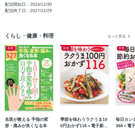
配信開始日：2024/12/30
配信終了日：2027/12/29
くらし・健康・料理
もっと見る
新着
新着
新着
名医が教える 手指の変
季節を味わうラクうま10
毎日カン
形・痛みが良くなる本
0円おかず116＜電子新版
366＜電
＞