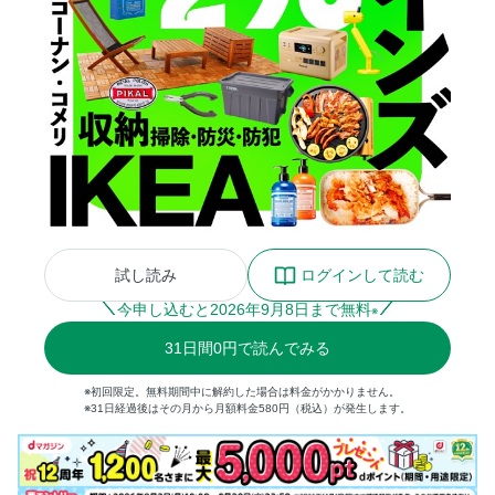
試し読み
ログインして読む
今申し込むと
2026
年
9
月
8
日まで無料
※
31
日間
0円
で読んでみる
※初回限定。無料期間中に解約した場合は料金がかかりません。
※31日経過後はその月から月額料金580円（税込）が発生します。