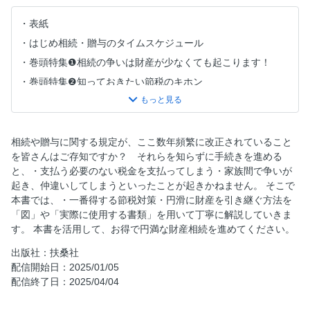
表紙
はじめ相続・贈与のタイムスケジュール
巻頭特集❶相続の争いは財産が少なくても起こります！
巻頭特集❷知っておきたい節税のキホン
巻頭特集❸今からできる贈与の方法
目次
Part.1 相続の基本
相続や贈与に関する規定が、ここ数年頻繁に改正されていること
を皆さんはご存知ですか？ それらを知らずに手続きを進める
Part.2 相続財産の評価
と、・支払う必要のない税金を支払ってしまう・家族間で争いが
Part.3 円満相続のための生前対策
起き、仲違いしてしまうといったことが起きかねません。 そこで
Part.4 遺言書の基本
本書では、・一番得する節税対策・円滑に財産を引き継ぐ方法を
「図」や「実際に使用する書類」を用いて丁寧に解説していきま
Part.5 相続税の納付
す。 本書を活用して、お得で円満な財産相続を進めてください。
Part.6 贈与の基本
出版社：扶桑社
困ったときに頼りたい専門家・ウェブサイト
配信開始日：2025/01/05
相続税計算早見表
配信終了日：2025/04/04