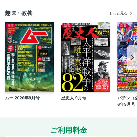
趣味・教養
もっと見る
新着
新着
新着
ムー 2026年9月号
歴史人 9月号
パチンコ必
6年9月号
ご利用料金