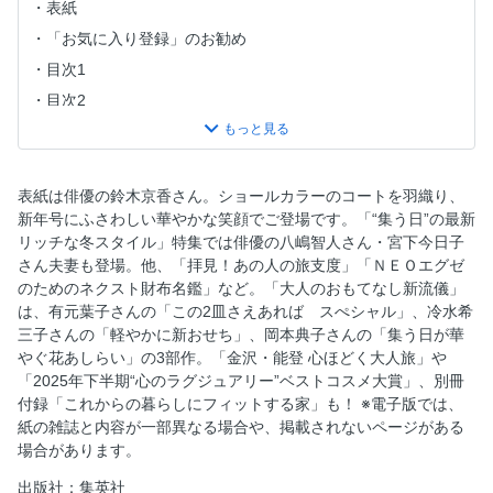
表紙
「お気に入り登録」のお勧め
目次1
目次2
eclat ADDICT「今月のいいもの図鑑」
eclat COSMETICS 安倍佐和子 肌未来が輝く最旬美コス
メ
表紙は俳優の鈴木京香さん。ショールカラーのコートを羽織り、
eclat TOP Leaders 人を育てる、社会を育てる
新年号にふさわしい華やかな笑顔でご登場です。「“集う日”の最新
リッチな冬スタイル」特集では俳優の八嶋智人さん・宮下今日子
eclat WATCH「腕時計が紡ぐ物語」
さん夫妻も登場。他、「拝見！あの人の旅支度」「ＮＥＯエグゼ
鈴木京香「ウインターホワイト」に包まれて
のためのネクスト財布名鑑」など。「大人のおもてなし新流儀」
「集う日」の最新リッチな冬スタイル
は、有元葉子さんの「この2皿さえあれば スぺシャル」、冷水希
三子さんの「軽やかに新おせち」、岡本典子さんの「集う日が華
「集う日」の最新リッチな冬スタイル PART．1 “黒以外”
やぐ花あしらい」の3部作。「金沢・能登 心ほどく大人旅」や
で極める、集う日の洗練コーディネート
「2025年下半期“心のラグジュアリー”ベストコスメ大賞」、別冊
「集う日」の最新リッチな冬スタイル PART．2 女友達と
付録「これからの暮らしにフィットする家」も！ ※電子版では、
集う日は、とっておきの「美貌ブラウス」で
紙の雑誌と内容が一部異なる場合や、掲載されないページがある
「集う日」の最新リッチな冬スタイル PART．3 夫婦デー
場合があります。
トは、さりげなく美しいシルエットで
出版社：集英社