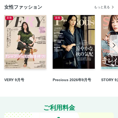
大人のおもてなし、新流儀2 冷水希三子 軽やかに、“新お
女性ファッション
せち”
もっと見る
大人のおもてなし、新流儀3 花生師・岡本典子さんに教わ
新着
新着
る 集う日が華やぐ、花あしらい
浜作「日本一豊かな世界へようこそ」
歴史エンタメ、進化中！
だんだん身軽になっていきたい
背骨を伸ばすと、すべてがうまくいく！
Shop List
READING『オトナの文藝部』
ART『日本を旅するアートな理由』
CINEMA／STAGE／MUSEUM／BOOK／HOTEL／
VERY 9月号
Precious 2026年9月号
STORY 
GOURMET
［新連載］浜作で知る 京都の本物 浜作三代目店主 森川裕之
チームJマダム白書
ご利用料金
2・3月合併号（12月27日発売）のお知らせ
定期購読