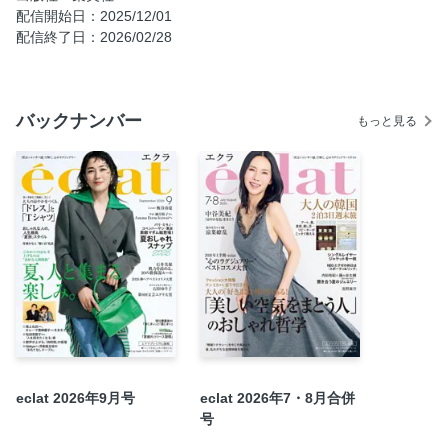
「集う日」の最新リッチな冬スタイル PART．4 観劇のた
配信開始日：2025/12/01
めの「品格バッグ」
配信終了日：2026/02/28
「集う日」の最新リッチな冬スタイル PART．5 萬田久子
さんの「ドレスアップの極意」
「集う日」の最新リッチな冬スタイル PART．6 集う日
バックナンバー
もっと見る
の“ほど華”メイクアップ
冬の主役に、エルメスのスカーフ
拝見！ あの人の「旅支度」
NEOエグゼのための、ネクスト財布名鑑
板谷由夏 私をつくるジュエリー
eclat 華組 “心のラグジュアリー” が育つ時間
エクラプレミアム通販
「金沢・能登」心ほどく大人旅
アラフィーに効く“心のラグジュアリー”ベストコスメ大賞
変えるなら、いつもより“ちょっと明るめ”ヘアカラー
eclat 2026年9月号
eclat 2026年7・8月合併
大人のおもてなし、新流儀1 有元葉子 楽しく、気軽に 集
号
まる日もこの2皿で