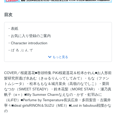
目次
表紙
お気に入り登録のご案内
Character introduction
ぱ る ぷ ん て
CONTENTS 目次
Perfume by Temperature
PERFECT DOLLBANGS GUIDE
COVER／桜庭遥花■巻頭特集 PiKi桜庭遥花＆松本かれん■お人形前
髪研究所逃げ水あむ（きゅるりんってしてみて）・もな（ファン
My Summer Charm
トムシータ）・松本ももな＆城月菜央（高嶺のなでしこ）・栗田
La Princesse Maudite Endormie
なつか（SWEET STEADY）・鈴木花梨（MORE STAR）・瀬乃真
Lost in Fabulous
帆子（α＋）■My Summer Charmなえなの・かす・虹羽みに
（iLiFE!）■Perfume by Temperature長浜広奈・多田梨音・古園井
ideal girls
寧々■ideal girlsRINON＆SUZU（ME:I）■Lost in fabulous戦慄かな
Healthy Body Make Method
の
KIMONO LARME