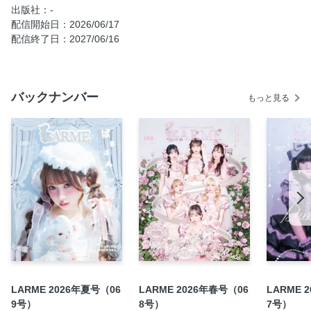
出版社：-
michellMacaron × 虹羽みに
配信開始日：2026/06/17
Memories With Love
配信終了日：2027/06/16
Angel Summer Glow
SHOPLIST
バックナンバー
次号予告／定期購読キャンペーンのご案内
もっと見る
裏表紙
LARME 2026年夏号（06
LARME 2026年春号（06
LARME 
9号）
8号）
7号）