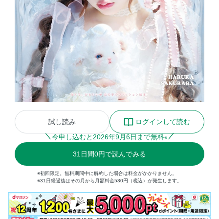
試し読み
ログインして読む
今申し込むと
2026
年
9
月
6
日まで無料
※
31
日間
0円
で読んでみる
※初回限定。無料期間中に解約した場合は料金がかかりません。
※31日経過後はその月から月額料金580円（税込）が発生します。