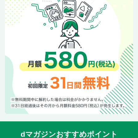
吉川トリコ つぶれた苺を食べること
お知らせ
「私を知る」星占い
CLASSY.を“サブスク”しませんか？
PRESENTS
次号予告
【デジタル版限定特典 1】グレーとベージュで生き延びる! 1
月の着回しDiary
【デジタル版限定特典 2】あったか防寒服で街に下りた雪女
の1月着回しDiary
dマガジンおすすめポイント