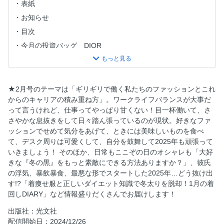
表紙
お知らせ
目次
今月の投資バッグ DIOR
今月の投資ジュエリー CHANEL
今月の投資コスメ POLA
CLASSY.スタッフの「最近、何買った？」
★2月号のテーマは「ギリギリで働く私たちのファッションとこれ
からのキャリアの積み重ね方」。ワークライフバランスが大事だ
私たちの取捨選択 Vol.6 鳴海 唯さん
って言うけれど、仕事ってやっぱり甘くない！目一杯働いて、さ
山本美月 Crazy For… (23) ナイトルーティン
さやかな息抜きをして日々踏ん張っているのが現状。好きなファ
車と、私と、自分時間。 Vol.11 鹿沼憂妃×VOLVO
ッションでせめて気分をあげて、ときには美味しいものを食べ
て、デスク周りは可愛くして、自分を鼓舞して2025年も頑張って
三條場夏海の IT’S MY STYLE Vol.5
いきましょう！ そのほか、日常もここぞの日のオシャレも「大好
今月のDRESS UP! ～その後も着られるウェディングお呼ば
きな『冬の黒』をもっと素敵にできる方法ありますか？」、彼氏
れ服～ #Scene7
の浮気、暴飲暴食、最悪な形でスタートした2025年…どう抜け出
堀田茜のほったらかしにしたらアカン！ ゲスト：島崎遥香
す!?「着痩せ服と正しいダイエット知識で冬太りを脱却！1月の着
さん
回しDIARY」など情報盛りだくさんでお届けします！
【大特集】ギリギリで働く私たちのファッションとこれから
出版社：光文社
のキャリアの積み重ね方
配信開始日：2024/12/26