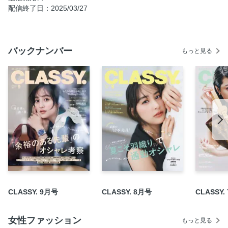
Part1 トラッドな私が最強！
配信終了日：2025/03/27
Part2 自分らしさを守る転職・私の場合
COLUMN 癒されるほぐしグッズ
バックナンバー
Part3 仕事が忙しい毎日だから、目に入るところ全部可愛く
もっと見る
したい！
Part4 「ちょうどいい通勤コスパアイテム」指名買い
大好きな「冬の黒」をもっと素敵にできる方法ありますか？
着痩せ服と正しいダイエット知識で冬太りを脱却！1月の着
回しDIARY
ゴールドリングが一生の宝物
細かすぎるオシャレのお悩み相談室、開講！
CLASSY.リーダーズ6期生募集、始まります！
「ポロ ラルフ ローレン」のニットでできること全部
“COS女（コスジョ）”、増えてます！
CLASSY. 9月号
CLASSY. 8月号
CLASSY.
集めました ふわもこボアコート
冬のカジュアルデートをのぞき見！
女性ファッション
もっと見る
私たち、ダイアナの黒ブーツが好きすぎる