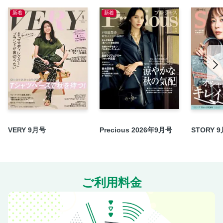
新着
新着
彼がいないからこそできることがある！
「黒髪が私のアイデンティティ」な彼女たちの、自分軸オシ
ャレ
オシャレな人の“冬旅ワードローブ”が知りたい！
おしゃれも機能性もあきらめない！ 私たちの冬ゴルフこだ
わり3カ条
冬こそ大事なインナーケア、みんなの鉄板ネタ教えて！
彼との温泉旅行を乗り切る、冬の「戦略メーク」術
「私の肌を変えたコスメ」Story
VERY 9月号
Precious 2026年9月号
STORY 
占いを味方に2025年を思い切り楽しみたい！
「カラダのこと」と「お金のこと」 (5) ペアローン
いつのまにか“テイカー”になっていませんか？
素敵なあのひとのおうち時間 (17)
ご利用料金
ギフト選びって愛だ とっておき手土産教えてください (5)
今月の“おいしい”アドレス (5) 鎌倉
今度の週末、どこに行く？ (25) “うま辛”料理スポット