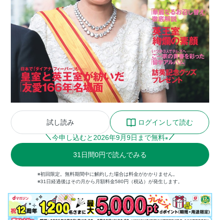
試し読み
ログインして読む
今申し込むと
2026
年
9
月
9
日まで無料
※
31
日間
0円
で読んでみる
※初回限定。無料期間中に解約した場合は料金がかかりません。
※31日経過後はその月から月額料金580円（税込）が発生します。