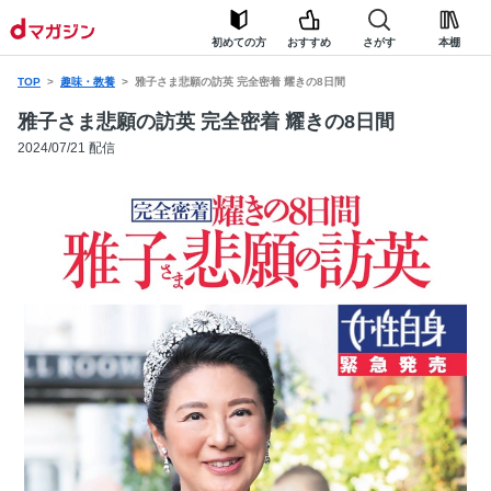
初めての方
おすすめ
さがす
本棚
TOP
趣味・教養
雅子さま悲願の訪英 完全密着 耀きの8日間
雅子さま悲願の訪英 完全密着 耀きの8日間
2024/07/21 配信