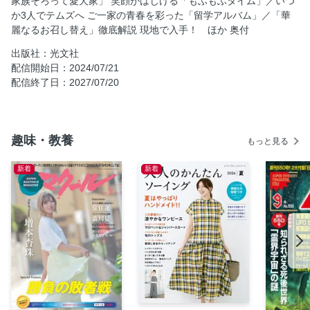
家族そろって愛犬家」 笑顔がはじける「もふもふタイム」／いつ
もふタイム」
か3人でテムズへ ご一家の青春を彩った「留学アルバム」／「華
いつか3人でテムズへ ご一家の青春を彩った「留学アルバ
麗なるお召し替え」徹底解説 現地で入手！ ほか 奥付
ム」
出版社：光文社
「華麗なるお召し替え」徹底解説
配信開始日：2024/07/21
現地で入手！ 英王室公認グッズ14 両陛下訪英記念プレゼン
配信終了日：2027/07/20
ト
奥付
趣味・教養
もっと見る
新着
新着