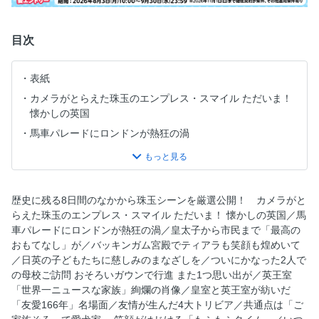
目次
表紙
カメラがとらえた珠玉のエンプレス・スマイル ただいま！
懐かしの英国
馬車パレードにロンドンが熱狂の渦
皇太子から市民まで「最高のおもてなし」が
バッキンガム宮殿でティアラも笑顔も煌めいて
日英の子どもたちに慈しみのまなざしを
歴史に残る8日間のなかから珠玉シーンを厳選公開！ カメラがと
ついにかなった2人での母校ご訪問
らえた珠玉のエンプレス・スマイル ただいま！ 懐かしの英国／馬
車パレードにロンドンが熱狂の渦／皇太子から市民まで「最高の
おそろいガウンで行進 また1つ思い出が
おもてなし」が／バッキンガム宮殿でティアラも笑顔も煌めいて
英王室「世界一ニュースな家族」絢爛の肖像
／日英の子どもたちに慈しみのまなざしを／ついにかなった2人で
皇室と英王室が紡いだ「友愛166年」名場面
の母校ご訪問 おそろいガウンで行進 また1つ思い出が／英王室
「世界一ニュースな家族」絢爛の肖像／皇室と英王室が紡いだ
友情が生んだ4大トリビア
「友愛166年」名場面／友情が生んだ4大トリビア／共通点は「ご
共通点は「ご家族そろって愛犬家」 笑顔がはじける「もふ