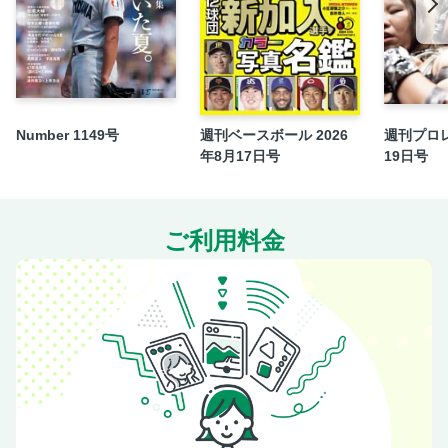
MONTHLY CLOSE UP 2024-25リーグワン運営白書
NEWS PARK
ミニニュース
MY RUGBY JOURNEY◎田村一博
RISING SUN PROJECT◎岩渕健輔
Number 1149号
週刊ベースボール 2026
週刊プロレ
リーグワン・ニュース
年8月17日号
19日号
欧州発楕円球情報局
女子ラグビー情報 ラガール・スピリット
ご利用料金
記録ナビ
ハイスクール・シーン
キッズ・シーン
主要社会人・大学チーム部員名簿
主要公式記録
教えて、タクさん！ ルールの疑問
ラグマガファンゾーン
楕円の「蹊」ぶらり◎高井昌史