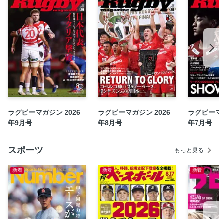
コメントで振り返るリーグワン2024-25
準決勝＆3位決定戦
入替戦
リーグワンアワード
2025日本代表始動 RISE AS ONE 日本代表メンバー発表会見
リポート
15人制トレーニングスコッド菅平合宿リポート
ウエールズ代表情報
ラグビーマガジン 2026
ラグビーマガジン 2026
ラグビーマ
読者プレゼントクイズ
年9月号
年8月号
年7月号
人物往来 嶋田直人［横浜キヤノンイーグルス］
人物往来 松岡勇［花園近鉄ライナーズ］
スポーツ
もっと見る
第73回関東高校大会
新着
新着
新着
第76回東北高校大会
第73回四国高校大会
高校物語2025 高崎［群馬］
マンスリースケジュール