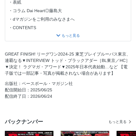
表紙
コラム Dai Heart◎藤島大
dマガジンをご利用のみなさまへ
CONTENTS
特集◆リーグワン2024-25 GREAT FINISH!
INTERVIEW トッド・ブラックアダー［東芝ブレイブルーパ
ス東京HC］◎激しさと、賢さと
GREAT FINISH! リーグワン2024-25 東芝ブレイブルーパス東京、
決勝 BL東京×S東京ベイ◎揺るぎなき信念の結実
連覇なる▼INTERVIEW トッド・ブラックアダー［BL東京／HC］
▼決定！ ラグマガ・アワード▼2025年日本代表始動…など 【電
決定！ ラグマガ・アワード
子版では一部記事・写真が掲載されない場合があります】
伊藤鐘平＆佐々木剛＆杉山優平＆眞野泰地［BL東京］◎受け
とめる、伝えていく
出版社：ベースボール・マガジン社
配信開始日：2025/06/25
藤原忍［S東京ベイ］◎ずっとラグビー！
配信終了日：2026/06/24
ジャック・コーネルセン［埼玉WK］◎誠実なる鉄人
植田和磨［神戸S］◎初心、忘れず
ヴァレンス・テファレ［静岡BR］◎はまったピース
バックナンバー
もっと見る
流大［東京SG］◎比類なき求道者
TJ・ペレナラ［BR東京］◎常勝軍団へ導く先導人