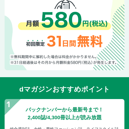
コーチング・マイウェイ◎兼松由香［女子セブンズ日本代表
HC］
EYE＆MAKOTO◎谷口誠
解「体」「心」書◎大西樹［埼玉パナソニックワイルドナイ
ツ］
ワールド・シーン
南アフリカリポート
ニュージーランド通信
Helmet says◎ティム・ホラン
フランスラグビー情報
新連載★アイルランドラグビー最前線
dマガジンおすすめポイント
次号予告＆編集後記
ラグビーの風景
大学 チームルポ 京産大◎チーム力で頂点へ
バックナンバーから最新号まで！
大学 マッチリポート 帝京大×明大、明大×早大、東洋大×大
2,400誌/4,300冊以上が読み放題
東大ほか
巻末インタビュー◎豊原謙二郎［アナウンサー］
総合週刊誌、女性・男性ファッション誌、ライフスタイル誌