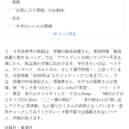
表紙
「お気に入り登録」のお勧め
目次
「今月のいいもの図鑑」
安倍佐和子 肌未来が輝く最旬美コスメ
肌未来が輝く最旬美コスメ Special edition「 新生ドモホルン
リンクル」
２・３月合併号の表紙は、俳優の板谷由夏さん。巻頭特集「板谷
人を育てる、社会を育てる
由夏と旅するバッグ」では「アウトプットが続いてパワー不足を
感じたら、私は迷わず旅に出かけます。今行きたいのは、ベトナ
「腕時計が紡ぐ物語」
ム、デンマーク、ポルトガル、そして瀬戸内海！」と語っていま
板谷由夏と旅するバッグ
す。注目特集「2026年は“エナジェティック“に生きていく」で
2026年は「エナジェティック」に生きていく！ 内に秘め
は、俳優の中谷美紀さん、澤穂希さん、モデルの亜希さんが登
たエネルギーが支える、揺るぎなきエレガンス 中谷美紀
場。他「今こそ見つけたい、おしゃれの“本質“」、「パリ・ミラ
ノ・東京 冬のエナジェティック・マダムSnap」、「NEOエグゼ
2026年は「エナジェティック」に生きていく！ 未来のゴ
クティブのための、“ここ一番の時計“」、「冬の終わりの“買い足
ールに照準を合わせ日々学びを深め、準備を積み上げる 澤
しアイテム“見本帖」など盛りだくさんの内容となっています。是
穂希
非チェックしてみてください！ ※電子版では掲載されないペー
2026年は「エナジェティック」に生きていく！ 子育て完
ジ、付録があります。
了、自分で生きる。それは、ワガママとは違う道 亜希
出版社：集英社
2026年は「エナジェティック」に生きていく！ 時代の“動