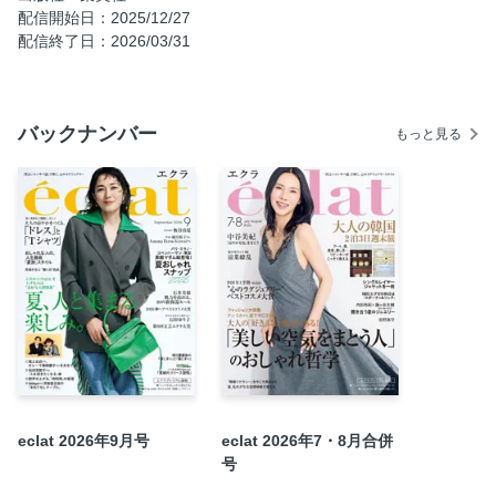
配信開始日：2025/12/27
き” を変える人 高市早苗、そのエナジーの正体
配信終了日：2026/03/31
パリ・ミラノ・東京 冬のエナジェティック・マダムSnap
雨宮塔子の3DAYS in Paris／中村江里子の3DAYS in Milan
エクラ 華組のリアルおしゃれSNAP
バックナンバー
もっと見る
今こそ見つけたい、おしゃれの「本質」
NEOエグゼクティブのための「ここ一番の時計」選び
冬の終わりの「買い足しアイテム」見本帖
板谷由夏 私をつくるジュエリー
エクラプレミアム通販
“心のラグジュアリー”が育つ時間
2026年度・エクラ 華組新メンバー、決まりました！
大人は同時に！「引き締め＆膨らまし」美容
大人の正解眉、7人のリアル
AD
eclat 2026年9月号
eclat 2026年7・8月合併
快眠アイテムの最新
号
大人のキレイは、FASの“発酵エイジングケア”で開花する