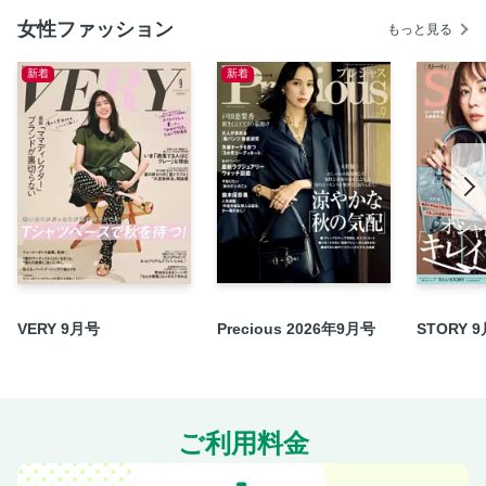
野村友里さん 実家を自分らしく住み継ぐ
女性ファッション
もっと見る
私たちを魅了する「フジタ」の世界へ
新着
新着
「ソワレ・ドゥ・エクラ」が今年も華やかに開催！
女性起業家に学ぶ、“初めの一歩”の踏み出し方
エクラ韓国ドラマ大賞2025
Shop List
READING『オトナの文藝部』
ART『日本を旅するアートな理由』
CINEMA／STAGE／MUSEUM／BOOK／HOTEL／
GOURMET
浜作で知る 京都の本物 浜作三代目店主 森川裕之
VERY 9月号
Precious 2026年9月号
STORY 
チームJマダム白書
有元葉子 この2皿さえあれば。
AD
ご利用料金
Eclat FINDS／三陽商会マッキントッシュロンドン
AD