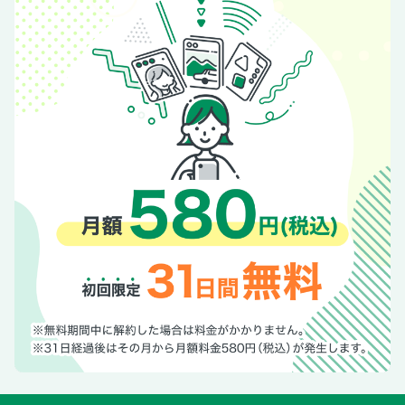
Eclat FINDS／G-FRANCO
AD
次号予告
別冊付録 大人のごちそう鍋
AD
別冊付録 日々のいたわり鍋
特別付録 FAS ザ ブラック ナイトチャージ マスク