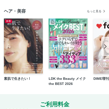
その「こだわり」で差をつける!!コンセプト系サロンに潜入
VENUS PICK UP 1
ヘア・美容
もっと見る
PICK UP HISTORIC HOUSE
新着
VENUS PICK UP 2
『NAIL VENUS』Presents DMMオンラインサロン NEWS!!
次号予告／ショップ＆メーカーリスト
素肌で生きたい！
LDK the Beauty メイク
DIME増刊 f
the BEST 2026
ご利用料金