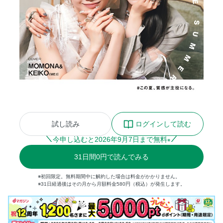
試し読み
ログインして読む
今申し込むと
2026
年
9
月
7
日まで無料
※
31
日間
0円
で読んでみる
※初回限定。無料期間中に解約した場合は料金がかかりません。
※31日経過後はその月から月額料金580円（税込）が発生します。