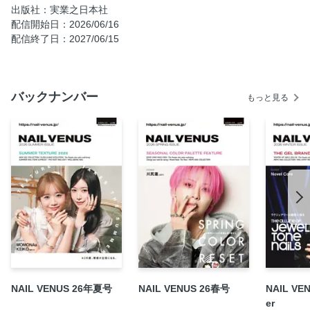
人気ブランド発!! 本気の新色、総チェック。NEW GEL
出版社：実業之日本社
COLLECTION
配信開始日：2026/06/16
配信終了日：2027/06/15
NAIL EVENT REPORT beautyworld JAPAN TOKYO
きらめきは次のフェーズへ FLASH & MAG EVOLUTION
ネイリストのライフスタイル OFFとONから考える、心地よ
バックナンバー
い暮らし
もっと見る
夏を彩る、最新ネイル速報 SUMMER NAIL ITEMS
EXPRESS 7
新世代ウェルネスネイル「LaShade」“アセトンフリー”とい
う選択
NAIL EVENT INFO ネイル未来フォーラム 2026
hbaz 代表取締役・長井竜太 Presents 情熱中毒
MEN’S NAIL COLLECTION 手元が整うと、仕事も整う。
オーダーアートサンプル
NAIL EVENT REPORT 前田志：DMMオンラインサロン
MISA’S TALKING ROOM 未紗の部屋
NAIL VENUS 26年夏号
NAIL VENUS 26春号
NAIL VEN
鯨岡百合香がネイルのお悩みを診断！ユリカクリニック
er