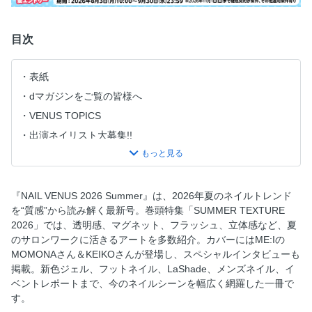
目次
表紙
dマガジンをご覧の皆様へ
VENUS TOPICS
出演ネイリスト大募集!!
目次
読者プレゼント
Cover Interview MOMONA & KEIKO（ME:I）
『NAIL VENUS 2026 Summer』は、2026年夏のネイルトレンド
を“質感”から読み解く最新号。巻頭特集「SUMMER TEXTURE
透ける、きらめく、うねる。もっと熱をまとうアートを探し
2026」では、透明感、マグネット、フラッシュ、立体感など、夏
て。SUMMER TEXTURE 2026
のサロンワークに活きるアートを多数紹介。カバーにはME:Iの
Interview with azu 偶然を、運命に変えて。
MOMONAさん＆KEIKOさんが登場し、スペシャルインタビューも
Interview with RONOHI（ROROnail）手元を守ることは、ネ
掲載。新色ジェル、フットネイル、LaShade、メンズネイル、イ
イルを楽しむ準備になる。
ベントレポートまで、今のネイルシーンを幅広く網羅した一冊で
す。
NAIL EVENT INFO Briliant Beauty Japan Cup 2026