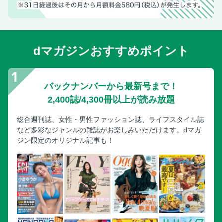
スからアレンジまで～
もしもの質問10問10答
ABCミッケでキッチングッズ販売中
dマガジンおすすめポイント
野菜の保存術「にんじん」
読者アンケート＆プレゼント
料理の相談室
バックナンバーから最新号まで！
DAIGOと読者さん
2,400誌/4,300冊以上が読み放題
次号予告
総合週刊誌、女性・男性ファッション誌、ライフスタイル誌
など多彩なジャンルの雑誌がお楽しみいただけます。dマガ
ジン限定のオリジナル記事も！