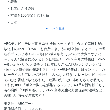
表紙
お気に入り登録
本誌を100倍楽しむ3カ条
目次
素材別料理さくいん
【第1特集】暑いからパパッと楽チン！山本ゆりさんの絶品
レンジレシピ２
ABCテレビ・テレビ朝日系列 全国ネットで月～金まで毎日お昼に
毎日の献立の悩みを解決する40レシピ
放送中の<br> 「DAIGOも台所～きょうの献立何にする？～」の番
組公式レシピ本！<br> 毎日の献立を考えるのって大変ですよね
蒸しナスの冷やしうどん
～。そんな悩みに応えるレシピ雑誌！！<br> 今号の特集は…<br>
秋の吹き寄せご飯
●暑いからパパッと楽チン！山本ゆりさんの絶品レンジレシピ２
カボチャと蓮根のカレー
<br> 大人気企画の第2弾です！<br> ●第2特集は、脱マンネリ！カ
レーライスもアレンジ料理も「みんな大好き‼カレーレシピ」<br>
さんまのわた焼き
そのほか番組で放送された、辻󠄀調の先生と山本ゆりさんが教えて
春菊のゆで餃子
くれた<br> 「献立の悩みを解消するレシピ」40品や新連載「もし
サーモンとねぎのパスタ
もの質問『10問10答』」、<br> 島本先生の野菜保存術連載など、
美味しい情報が満載です！
こんがりチーズハンバーグ
鶏のゆずこしょう蒸し
出版社：ABCアーク
配信開始日：2025/08/16
豆腐とグリンピースの煮込み