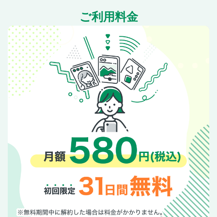
豆苗と豚ミンチの炒めもの
ご利用料金
トマトたっぷりスズキのサルティンボッカ
かにかまシューマイ
かつおの黄身じょうゆ漬け
あじの香味焼き
パプリカと鶏のマリネ
みそ風味のしょうが焼き
【ボクでもできる金曜日】チリコンカン
白身魚の中華蒸し
豚と野菜のピリ辛みそうどん
鶏のうまだれ蒸し＆豆苗とトマトのサラダ
ハムチーズロール
にんじんしりしり＆ブロッコリーのゴマ和え
ポパイライス
焼肉のたれで絶品肉じゃが
【第2特集】みんな大好きカレー～脱マンネリ！カレーライ