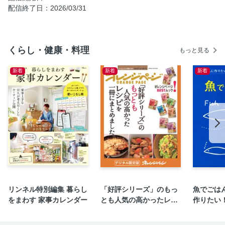
配信終了日：2026/03/31
アスパラとたらこのマリネ
鯛の中華風造り
南蛮混ぜご飯
くらし・健康・料理
もっと見る
お弁当でもだし巻き玉子
たまごツナマヨサンド＆ハムチーズサンド
新着
新着
新着
エビマヨ
高野豆腐と鶏のゴマ煮
豚のナスの柚子こしょう風味
砂肝とジャガイモの炒めもの
キャベツのトマトスープ
鶏と野菜の春巻き
豚しゃぶのとろろ酢そうめん
えびとサーモンのフライ
リンネル特別編集 暮らし
「好評シリーズ」のもっ
魚でごは
ナスの青じそ風味
をまわす 家事カレンダー
とも人気の高かったレシ
作りたい
ピを一冊にまとめまし
ppyごは
鮭の麹みそ幽庵焼き
た。
海老のつるつるカレー