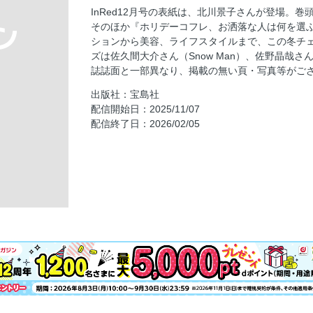
InRed12月号の表紙は、北川景子さんが登場。
次号予告【1月・2月合併号 特別付録】 ①M
そのほか『ホリデーコフレ、お洒落な人は何を選
ラ アシュレイ 2026年カレンダー
ションから美容、ライフスタイルまで、この冬チェ
The FASHION PICK PRADA × 芳根京子
ズは佐久間大介さん（Snow Man）、佐野晶哉さん
短い冬だって主役アイテムに手抜きは厳禁！
誌誌面と一部異なり、掲載の無い頁・写真等がご
19名様にプレゼント！ ホリデーコフレ、お
出版社：宝島社
配信開始日：2025/11/07
美容家・瀬戸麻実先生が熱血指導！ 大人の「保
配信終了日：2026/02/05
美ッションインポッシブル！
イガリシノブの超接近メイク塾
佐々木希のソウル旅〈漢南＆梨泰院〉で買い
コールマン125周年リミテッドウォーカーは
大人のアウトドアバッグ
付録が違うInRed12月号増刊が発売中 コー
ット 特別付録 Coleman × HELLO KI
きる！ 大容量トートバッグ
今季はアパレルブランドコラボが豊作！ 冬のお洒
シーズン リーズン バイ リン アンド レッド
度♡