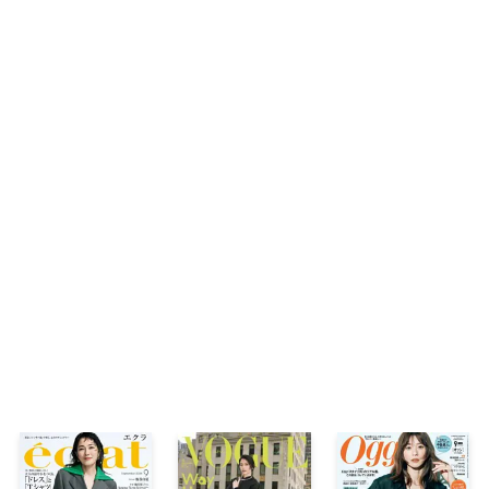
It’s Culture Time！
熱くストイックな表現者 佐久間大介（Snow 
こっそり教えて、 佐野晶哉（Aぇ! group）
InRed女子の働くこと、育てること
編集部員のお気に入り「Editor’s Love」
大人女子の住まい
SHOP LIST
幸運を呼ぶ12星座占い
present ＆ アンケート