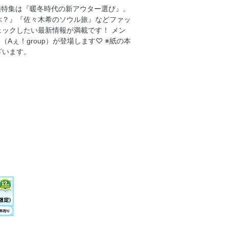
巻頭特集は『暖冬時代の新アウター選び』。
OOMIN ミニミニ文具セット ②ロー
ぶ？』『佐々木希のソウル旅』などファッ
ックしたい最新情報が満載です！ メン
（Aぇ！group）が登場します♡ ※紙の本
 暖冬時代の新アウター選び
ざいます。
洒落な人は何を選ぶ？
湿」学び直しSchool
物欲が止まらない♡
特別感たっぷり 着こなしに差をつける
ルマン × ハローキティ ボストン型ポシェ
TTY たっぷり入る！ 長い持ち手で肩がけで
落はHELLO KITTYと一緒がいい
で見つかる! 優秀コスパアイテムで冬支