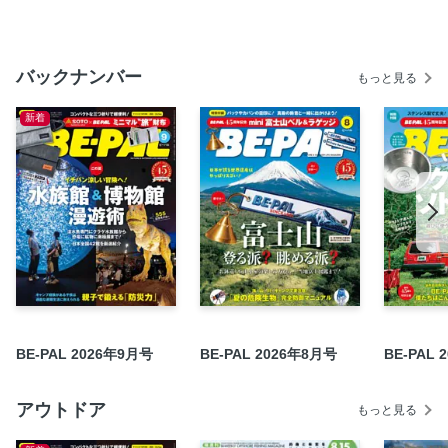
グ
大地を感じる樹海ハイキング！
バックナンバー
富士山グルメ＆おみやげグッズ
もっと見る
達人おすすめの富士見の山7
新着
Fuji.3 日本全国ご当地富士ジマン／美しく偉大な薩摩富士
全国ご当地富士山20
ほんとうに気持ちいいキャンプ場
夏の危険生物 完全防御マニュアル
シェルパ斉藤の旅の自由型
黒田未来雄の脱サラ猟師からの手紙
WEB BE-PAL NEWS！
サラリーマン転覆隊
BE-PAL 2026年9月号
BE-PAL 2026年8月号
BE-PAL 
忘竿堂主人伝奇噺
BE-PAL OUTDOOR博覧会 2026イベントレポート
アウトドア
松本明子のアポなし軽キャン日記
もっと見る
グレートジャーニー最新章