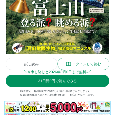
試し読み
ログインして読む
今申し込むと
2026
年
9
月
6
日まで無料
※
31
日間
0円
で読んでみる
※初回限定。無料期間中に解約した場合は料金がかかりません。
※31日経過後はその月から月額料金580円（税込）が発生します。