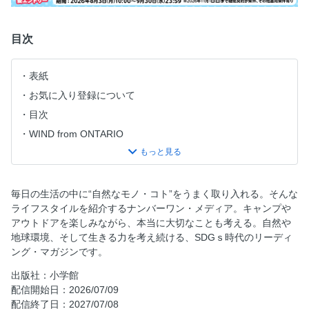
目次
表紙
お気に入り登録について
目次
WIND from ONTARIO
パックやカバンの目印に！真鍮の鈴音と一緒に出かけよう！
BE-PAL アーバン SUV CAMP 開催決定！
大特集 富士山 登る派？眺める派？
毎日の生活の中に“自然なモノ・コト”をうまく取り入れる。そんな
ライフスタイルを紹介するナンバーワン・メディア。キャンプや
Fuji.1 富士山登る派完全ガイド／富士山ができるまで
アウトドアを楽しみながら、本当に大切なことも考える。自然や
富士山とは！
地球環境、そして生きる力を考え続ける、SDGｓ時代のリーディ
富士登山ルートガイド
ング・マガジンです。
富士山の山小屋事情
出版社：小学館
頂上お鉢の楽しみ方
配信開始日：2026/07/09
配信終了日：2027/07/08
Fuji.2 絶景富士を眺める攻略ガイド／富士山 外輪山ハイキン