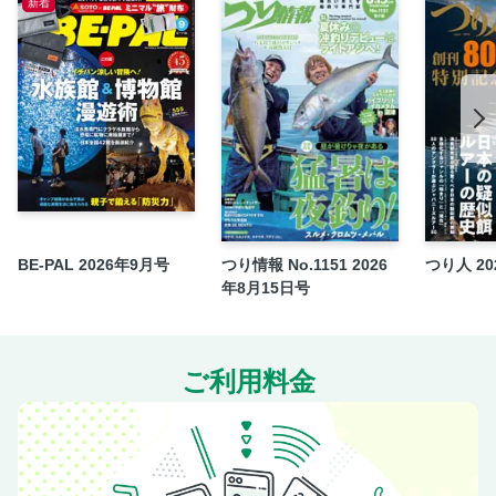
新着
アウトドアは運動だ！
磯野貴理子の推し鳥DIARY
BLUE ＆ GREEN FIELD
エベレストには登らない
Present ＆ Information
つの丸のふがふがDog Days
ビーパル小僧の『野遊び』自由研究
GARAGE FILE
BE-PAL 2026年9月号
つり情報 No.1151 2026
つり人 20
RV GARAGE
年8月15日号
旅する道具学
BE-PAL 野遊び道具店
栗原心平のごちそうキャンプ飯
ご利用料金
植物珍百景
次号予告
＜電子版特典＞ バックナンバーから人気記事をピックアッ
プ ほんとうに気持ちいいキャンプ場／夏の「昆虫採集」超