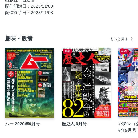
配信開始日：2025/11/09
配信終了日：2028/11/08
趣味・教養
もっと見る
新着
新着
ムー 2026年9月号
歴史人 9月号
パチンコ必
6年9月号