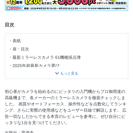
目次
表紙
扉・目次
最新ミラーレスカメラ 61機種採点簿
2025年超最新カメラ選び
LUMIXは最強EOS R50の牙城を崩せるのか？
動画も写真も楽しみたい！
最適な入門モデル探し
初心者がカメラを始めるのにピッタリの入門機からプロ御用達の
高級機まで、各メーカーのミラーレスカメラを徹底チェックしま
今こそ欲しいカメラ
した。 画質やオートフォーカス、操作性などを点数化してランキ
新製品テストラボ
ング、さらに実際の使用感などをユーザー目線で解説します。 広
一眼レフ全機種チェック
告一切なしだからできる本音のレビューを参考に、ぜひ自分にピ
ッタリな1台を見つけてください。
出版社：晋遊舎