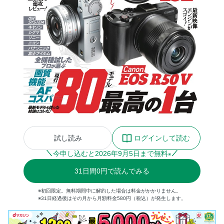
試し読み
ログインして読む
今申し込むと
2026
年
9
月
5
日まで無料
※
31
日間
0円
で読んでみる
※初回限定。無料期間中に解約した場合は料金がかかりません。
※31日経過後はその月から月額料金580円（税込）が発生します。