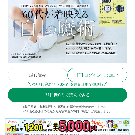
試し読み
ログインして読む
今申し込むと
2026
年
9
月
6
日まで無料
※
31
日間
0円
で読んでみる
※初回限定。無料期間中に解約した場合は料金がかかりません。
※31日経過後はその月から月額料金580円（税込）が発生します。