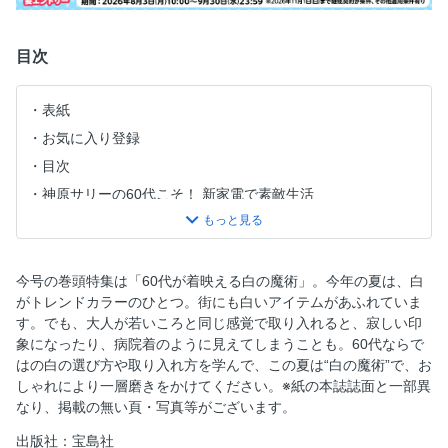
目次
表紙
お気に入り登録
目次
神原サリーの60代こそ！ 新家電で素敵生活
付録紹介
次号予告
風吹ジュンさんの、みんなが幸せになるおすそ分け
今号の巻頭特集は「60代が着映える白の魔術」。今年の夏は、白
がトレンドカラーのひとつ。街にも白いアイテムがあふれていま
リサ・ステッグマイヤーの二拠点生活Diary
す。でも、大人が若いころと同じ感覚で取り入れると、寂しい印
冨士眞奈美の側杖日記
象になったり、病院着のように見えてしまうことも。60代ならで
スタイリスト山本ちえさんのおしゃれ道
はの白の選び方や取り入れ方を学んで、この夏は“白の魔術”で、お
しゃれにより一層磨きをかけてください。※紙の本誌誌面と一部異
齋藤 薫の「素敵なあの人」
なり、掲載の無い頁・写真等がございます。
富岡佳子のWhat I Love
出版社：宝島社
スタイリスト坂本久仁子のおしゃれのかけひき