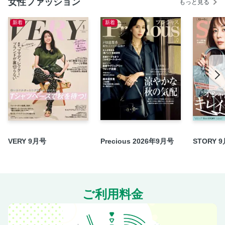
女性ファッション
NEWYORKER 爽やかな夏の装い
もっと見る
夏のお出かけはスヌーピーと一緒に
新着
新着
【不定期連載】好奇心の扉 スタジオ・ジブリの名作が舞台
に甦える！ スーパー歌舞伎『もののけ姫』に挑む市川團子
さんの「一所懸命」
“夏こそ入浴”がもっとも簡単な健康習慣
食べて元気になる！ 李家の日々ごはん
読者プレゼント
カルチャー連載（音楽・本・映画・舞台）
植草桂子の気分だけでも大人修行
石川三千花の素敵とそれなりの間には
VERY 9月号
Precious 2026年9月号
STORY 
素敵な＃インスタグランマリレー
素敵世代の終活講座
ショップリスト
ご利用料金
＜デジタル版限定特典＞バックナンバー人気記事