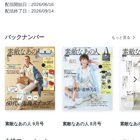
配信開始日：2026/06/16
【隔月連載】黒田知永子さんが着る「素敵なあの人の大人
配信終了日：2026/09/14
服」
「老けて見える」「野暮ったく見える」「なんか地味」を一
気に解決！ 60代が着映える「白」の魔術
バックナンバー
もっと見る
Part1 60代の夏は「白」がアツい！ 読者スナップで大人気の
カラーは「白」でした
Part2 素敵世代スタイリスト池田奈加子さんが伝授４０代と
は選ぶ白を変えて！ ６０代が選ぶべき「白」
Part3 素敵世代の「なんとなく冴えない」を白が払拭！ 白ア
イテムの選び方＆着こなし術
60代からの「清潔感」と「華やぎ」を叶えるアクセサリー使
い
地曳いく子さんの命短し着飾れBBA
ヘア＆メイクアップアーティスト 山本浩未さんの「これだ
け」メイク塾
素敵なあの人 9月号
素敵なあの人 8月号
素敵なあの
素敵なあの人ベストコスメ 2026上半期
素敵世代の夏の薬膳養生