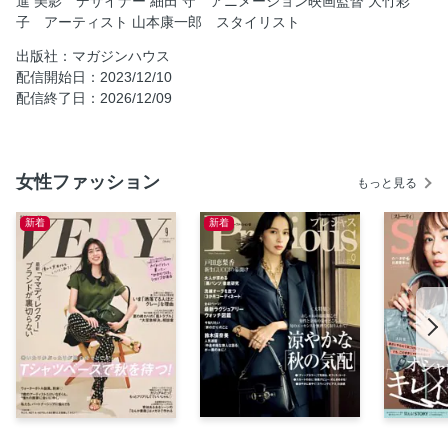
進 美影 デザイナー 細田 守 アニメーション映画監督 大竹彩
子 アーティスト 山本康一郎 スタイリスト
瀧波ユカリ 漫画家
藤田貴大 劇作家、演出家
出版社：マガジンハウス
配信開始日：2023/12/10
Adrian Appiolaza デザイナー
配信終了日：2026/12/09
村田沙耶香 作家
「人はなぜ集めたくなるのか」考察1
森永邦彦 デザイナー
女性ファッション
もっと見る
長見佳祐 ファッションデザイナー
Maro Kuratani アップサイクルデザイナー
新着
新着
進 美影 デザイナー
細田 守 アニメーション映画監督
大竹彩子 アーティスト
山本康一郎 スタイリスト
ヒコロヒー お笑い芸人
ジュエ・ジェンファン デザイナー
清水奈緒美 スタイリスト
Gia Seo クリエイティブディレクター