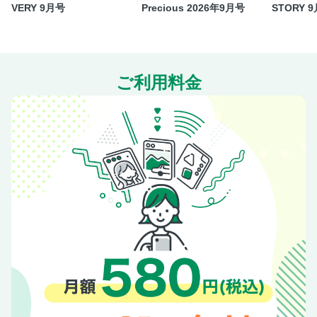
VERY 9月号
Precious 2026年9月号
STORY 
芋生 悠 俳優
Laura & Deanna Fanning デザイナー
GOGOLUPIN スタイリスト
Marie-C-Yuki M?on フードデザイナー Harold Berard ク
ご利用料金
リエイティブデザイナー
Masae Takanaka ファッションコーディネーター
久保嘉男 デザイナー
堀内太郎 デザイナー
西村隆ノ介 フルーツサンド職人
「人はなぜ集めたくなるのか」考察2
河合優実 俳優
福富優樹（Homecomings） ミュージシャン
落合翔平 画家
小野寺匠吾 建築家
高橋ラムダ スタイリスト
Chieko Tanaka デザイナー、アーティスト