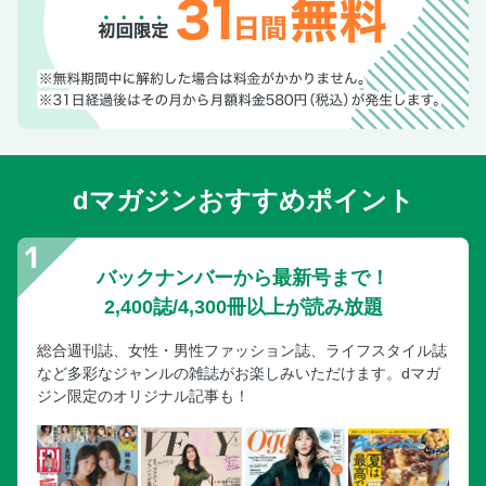
Cyril Rahon バイイングディレクター
服部昌孝 スタイリスト
「人はなぜ集めたくなるのか」考察3
「人はなぜ集めたくなるのか」考察4
VIDEOTAPEMUSIC ミュージシャン、映像ディレクター
岩井勇気 お笑い芸人
dマガジンおすすめポイント
藤澤ゆき テキスタイルデザイナー
Cora Walters オークションハウスオーナー
川上智之 写真家、撮影監督
バックナンバーから最新号まで！
池田尚輝 スタイリスト
2,400誌/4,300冊以上が読み放題
片貝俊 スタイリスト
総合週刊誌、女性・男性ファッション誌、ライフスタイル誌
AJ Elias 裁縫師
など多彩なジャンルの雑誌がお楽しみいただけます。dマガ
Raquel Sanchez Montes 流行予測家、スタイリスト
ジン限定のオリジナル記事も！
山田陵太 スタイリスト 小林新 スタイリスト
遠藤彩香 スタイリスト
Alice Moireau モデル、女優