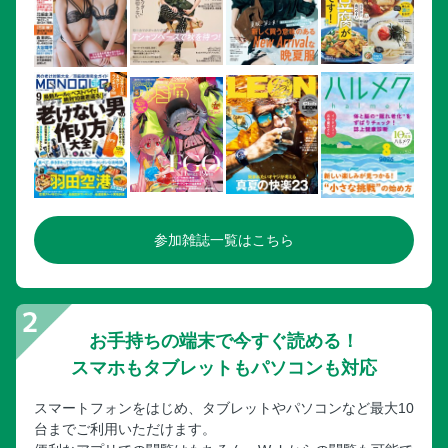
Jean-Roch Dard クリエイティブリサーチャー
「人はなぜ集めたくなるのか」考察5
「人はなぜ集めたくなるのか」考察6
具志堅幸太 デザイナー
立石従寛 アーティスト
アレキサンダー・ジュリアン フラワーアーティスト
石井 大 スタイリスト
金子夏子 スタイリスト
参加雑誌一覧はこちら
私の０円コレクション
コレクションは続くよ、どこまでも
奥付
表4
お手持ちの端末で今すぐ読める！
スマホもタブレットもパソコンも対応
スマートフォンをはじめ、タブレットやパソコンなど最大10
台までご利用いただけます。