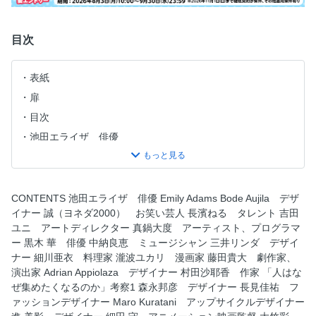
目次
表紙
扉
目次
池田エライザ 俳優
Emily Adams Bode Aujila デザイナー
誠（ヨネダ2000） お笑い芸人
長濱ねる タレント
CONTENTS 池田エライザ 俳優 Emily Adams Bode Aujila デザ
イナー 誠（ヨネダ2000） お笑い芸人 長濱ねる タレント 吉田
吉田ユニ アートディレクター
ユニ アートディレクター 真鍋大度 アーティスト、プログラマ
真鍋大度 アーティスト、プログラマー
ー 黒木 華 俳優 中納良恵 ミュージシャン 三井リンダ デザイ
黒木 華 俳優
ナー 細川亜衣 料理家 瀧波ユカリ 漫画家 藤田貴大 劇作家、
演出家 Adrian Appiolaza デザイナー 村田沙耶香 作家 「人はな
中納良恵 ミュージシャン
ぜ集めたくなるのか」考察1 森永邦彦 デザイナー 長見佳祐 フ
三井リンダ デザイナー
ァッションデザイナー Maro Kuratani アップサイクルデザイナー
細川亜衣 料理家