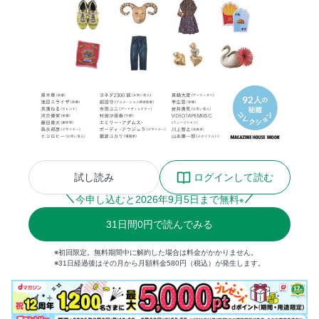
試し読み
ログインして読む
今申し込むと
2026
年
9
月
5
日まで無料
※
31
日間
0円
で読んでみる
※初回限定。無料期間中に解約した場合は料金がかかりません。
※31日経過後はその月から月額料金580円（税込）が発生します。