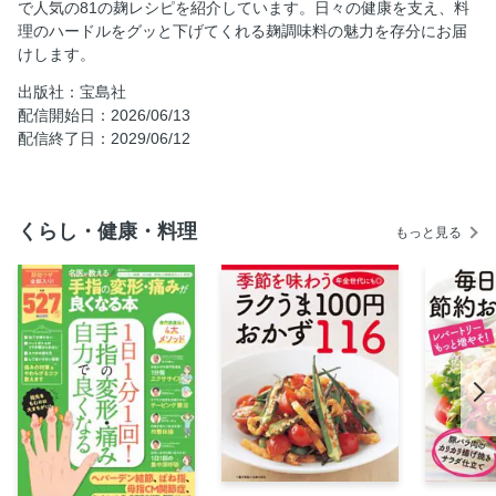
で人気の81の麹レシピを紹介しています。日々の健康を支え、料
塩麹鶏から
理のハードルをグッと下げてくれる麹調味料の魅力を存分にお届
けします。
八丁味噌と塩麹のビーフシチュー
自家製クリームチーズ
出版社：宝島社
配信開始日：2026/06/13
麹生チョコ
配信終了日：2029/06/12
麹レシピを紹介してくれた皆様
基本の麹調味料
塩麹
くらし・健康・料理
もっと見る
醤油麹
玉ねぎ麹
中華麹
置き換えるだけ！ 簡単！ 麹レシピ
塩麹／回復チキン
豚肉の南蛮漬け／豆腐モッツァレラ
巻かないロールキャベツ
ぶりの塩麹バター焼き／ふわとろ麹オムレツ
なすトマ豚バラのミルフィーユ蒸し／あおさ塩麹の長いもフ