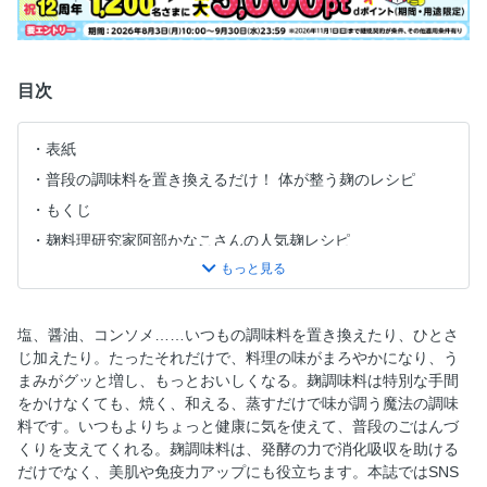
目次
表紙
普段の調味料を置き換えるだけ！ 体が整う麹のレシピ
もくじ
麹料理研究家阿部かなこさんの人気麹レシピ
実は簡単！ 麹レシピのいいところ
人気麹レシピ10
塩麹ポッサム
塩、醤油、コンソメ……いつもの調味料を置き換えたり、ひとさ
じ加えたり。たったそれだけで、料理の味がまろやかになり、う
じゃがチー
まみがグッと増し、もっとおいしくなる。麹調味料は特別な手間
玉ねぎ麹クリームシチュー
をかけなくても、焼く、和える、蒸すだけで味が調う魔法の調味
大根餅
料です。いつもよりちょっと健康に気を使えて、普段のごはんづ
くりを支えてくれる。麹調味料は、発酵の力で消化吸収を助ける
塩麹でおかわり爆弾
だけでなく、美肌や免疫力アップにも役立ちます。本誌ではSNS
ほったらかしローストポーク