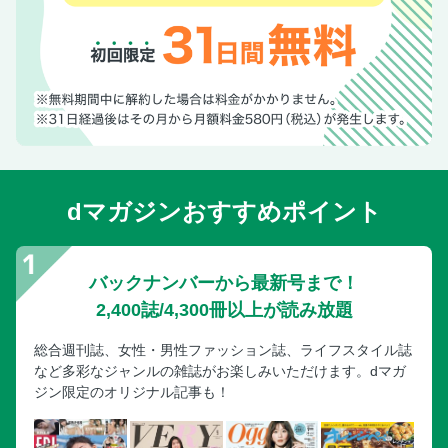
クリームコロッケ
完全無添加ヘルシーナゲット／和風豆乳グラタン
鮭のトマトパッツァ
えびのトマトクリーム煮
やわらかしょうが焼き／腸活ガレット
中華麹／やみつきもつ鍋
白菜焼売
dマガジンおすすめポイント
切り干し大根の腸活中華サラダ／中華麹のオイルパスタ
えびチリ
チンジャオロース／本格麻婆豆腐
バックナンバーから最新号まで！
五目あんかけ焼きそば
2,400誌/4,300冊以上が読み放題
変わり麹を使った毎日おかず
総合週刊誌、女性・男性ファッション誌、ライフスタイル誌
変わり麹1 BBQのタレ麹 豚肩ロースのオーブン焼き
など多彩なジャンルの雑誌がお楽しみいただけます。dマガ
変わり麹2 無添加カレー麹 発酵麹カレー
ジン限定のオリジナル記事も！
変わり麹3 焼肉のタレ麹 鶏むねれんこんチーズ
変わり麹4 にんにく麹 菜の花の豚しゃぶサラダ