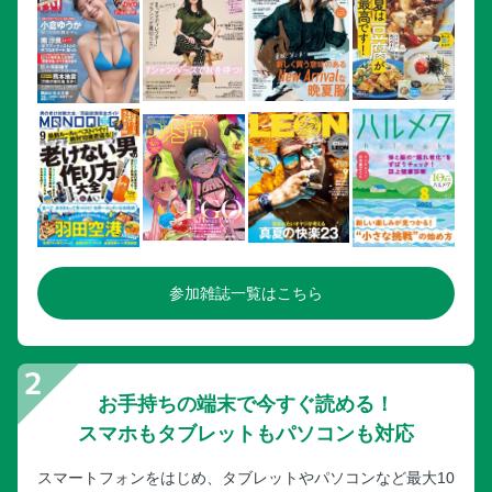
変わり麹5 レモン塩麹 手羽中のさっぱりオーブン焼き
変わり麹6 香味醤油麹 やせる蒸ししゃぶ
変わり麹7 新キムチ麹
変わり麹7 新キムチ麹キンパ
変わり麹8 パクチー麹 腸活スープのフォー
変わり麹9 発酵ケチャップ 本格ボロネーゼ
麹のやさしいおやつ
発酵あんこ
あんこプリン
参加雑誌一覧はこちら
あんバタートースト／発酵あんことかぼちゃ白玉ぜんざい
濃厚かぼちゃ麹／かぼちゃ麹プリン
さつまいも麹／さつまいも麹パイ
チョコ麹
お手持ちの端末で今すぐ読める！
麹のブラウニー／チョコバナナアイス
スマホもタブレットもパソコンも対応
濃縮甘酒
スマートフォンをはじめ、タブレットやパソコンなど最大10
麹アイス／甘酒入り餅のフレンチトースト