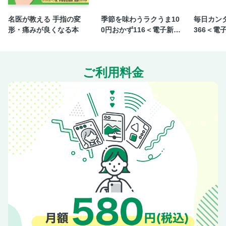
ライ
名医が教える 手指の変
季節を味わうラクうま10
毎日カン
塩麹カルパッチョ
形・痛みが良くなる本
0円おかず116＜電子新版
366＜電
香ばし麹かぼサラ／まろやかコク旨 塩麹ナポリタン
＞
塩麹キャロットナッツ
かぼちゃと豚肉のバター醤油ソテー／塩麹ポテサラ
ご利用料金
ぷるじゅわ鶏ハム／塩麹のとうもろこしごはん
醤油麹／肉巻きピーマン
簡単みぞれ鍋／醤油麹のサーモン包み焼き
キムチマンドゥ／生かつおのにらまみれ
タコライス
我が家の定番ハンバーグ／鶏のほろほろ焼き
やみつき味玉／アスパラ肉巻き
豚肉と玉ねぎのトンテキ風炒め／ほったらかし麹ごはん
豚にらトマト／スコップキャベツメンチ
明太とろろ鍋／ほったらかしチキン南蛮
玉ねぎ麹／サーモンの腸活ごま漬け丼