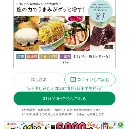
試し読み
ログインして読む
今申し込むと
2026
年
9
月
7
日まで無料
※
31
日間
0円
で読んでみる
※初回限定。無料期間中に解約した場合は料金がかかりません。
※31日経過後はその月から月額料金580円（税込）が発生します。