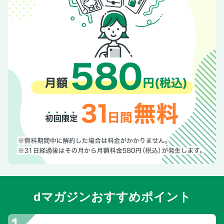
〔校閲至極〕／３３２ 大御所の響きに敬意を感じるか
〔流星の旅人〕第１１回＝天童荒太
〔ＬｏｖｅＭｅＤｏの１２星座占い〕１０／８（水）～１０
／２１（火）
〔大学入試〕全国２３４私立大 推薦入試情報 学力重視の
年内入試が増加 推薦入試の新たな潮流とは
〔大学入試〕全国２３４私立大 推薦入試情報
〔中学入試〕２０２６年私立中学入試最新情報 受験熱が高
まる来春入試で専門家の評価集めた学校は
〔中学入試〕首都圏・関西圏主要２７８校 「私立中学」最
新偏差値
〔えびすごろく〕／１１０ 紙＝蛭子能収
〔川柳で詠む「永田町生きもの劇場」〕／３２ ペンネー
ム・葉月亭遊人
〔大学入試〕受験のルールが大激変！ 新時代の大学入試
dマガジンおすすめポイント
「大推薦時代」を攻略する！／上
〔認知症〕今日から実践 元気な脳を取り戻すための５つの
習慣 軽度認知障害「ＭＣＩ」の段階で手を打つ！