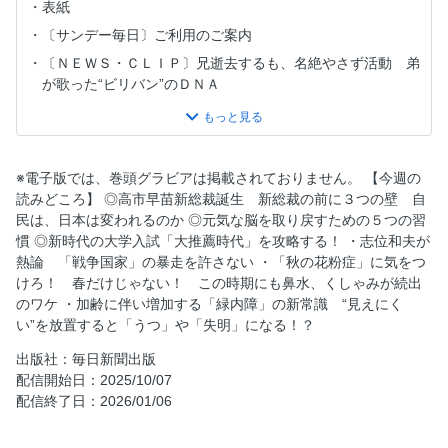
表紙
〔サンデー毎日〕ご利用のご案内
〔ＮＥＷＳ・ＣＬＩＰ〕兄逝去するも、名絶やさず活動 弟
が歌った“ビリバン”のＤＮＡ
〔サンデー毎日目次〕２０２５．１０．１９－２６号
〔倉重篤郎のニュース最前線〕高市早苗新総裁に３つの壁
山崎拓、田中均、金子勝、久米晃が直言
※電子版では、巻頭グラビアは掲載されておりません。 【今週の
〔自民党総裁選〕高市総裁誕生！ とんだ茶番劇だった自民
読みどころ】 ◎高市早苗新総裁誕生 新総裁の前に３つの壁 自
党総裁選 今から始まる多党化戦国時代
民は、日本は変われるのか ◎元気な脳を取り戻すための５つの習
〔志位和夫・共産党議長〕特別インタビュー 「戦争国家」
慣 ◎新時代の大学入試「大推薦時代」を攻略する！ ・志位和夫が
の暴走を許さない 志位・共産党議長が熱論 「国民を守る
熱論 「戦争国家」の暴走を許さない ・「秋の花粉症」に気をつ
政治」へ
けろ！ 春だけじゃない！ この時期にも鼻水、くしゃみが続出
のワケ ・加齢に伴い増加する「緑内障」の新常識 “見えにく
〔「ヒロシマ遡上の旅」〕被爆２世・在宅ホスピスのパイオ
い”を放置すると「うつ」や「失明」になる！？
ニア 川越厚医師の「ヒロシマ遡上の旅」
〔銀シャリ〕光り輝く新米、「銀シャリの名店」を訪ね
出版社：毎日新聞出版
る “令和の米騒動”でおいしさと価値を再発見！
配信開始日：2025/10/07
配信終了日：2026/01/06
〔淑女の養生訓〕／１０２ 使っているはずが道具の奴隷に
＝元村有希子