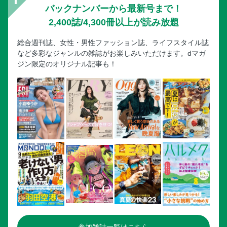
バックナンバーから最新号まで！
〔登山〕秋の登山で遭難しないために 気軽にサッと行ける
2,400誌/4,300冊以上が読み放題
山を侮ってはいけない！
〔ｉｎｔｅｒｖｉｅｗ〕塩野瑛久 「作品の中に生きる」と
総合週刊誌、女性・男性ファッション誌、ライフスタイル誌
いう感覚を得られた経験
など多彩なジャンルの雑誌がお楽しみいただけます。dマガ
ジン限定のオリジナル記事も！
〔大阪・関西万博〕１０月１３日閉幕 来場者２２００万人
超え…だけど 出口が見えない万博未払い問題
〔西田亮介の深層熟考〕／１５ ＳＮＳ時代の選挙 現場か
ら見えた政治の変化 ゲスト・畠山理仁
〔読者から〕新作アニメ…
〔緑内障〕加齢に伴い増加する「緑内障」の新常識 見えに
くいを放置するとうつや失明になる！？
〔編集長後記〕高市早苗氏が自民党の新総裁に就任…
〔ｓｕｎｄａｙ・ｓｃｏｐｅ〕長さ８３メートル 村を練り
歩く「たいしたもん蛇」
〔特集〕クラシックカメラの魅力 ピンホールカメラの次は
レンズ付きフィルム 不朽の名作で味わう新宿界隈