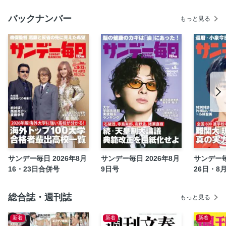
〔青木理のカウンター・ジャーナリズム〕抵抗の拠点から／
５０６ 劣情の拡散と劣悪な為政者
バックナンバー
もっと見る
〔サンデー時評〕／３０４ 安保関連法成立から１０年 真
っ当な防衛を語る政治の不在＝高村薫
〔社会学的皇室ウォッチング！〕／１６９ 信子妃は皇籍離
脱すべきだ 宮家分裂という異常事態
〔牧太郎の青い空白い雲〕／１００２ 神宮外苑の再開発は
「Ｏｎｅ ｆｏｒ ａｌｌ，Ａｌｌ ｆｏｒ ｏｎｅ」でな
ければ！
〔世界透視術〕／４３１ 汪洋氏の復権なるか＝金子秀敏
〔人間ドキュメント・季節の人たち〕／２８９ 排外主義で
は日本の社会は回らない＝森健
〔徒然雑記帳〕／１２３ 三時間映画『国宝』が大ヒット。
サンデー毎日 2026年8月
サンデー毎日 2026年8月
サンデー毎
そのわけは？＝中野翠
16・23日合併号
9日号
26日・8
〔日本史・今までにない人物伝〕／１２１ 細川重賢 御家
解体の危機を救った末期養子＝本郷和人
総合誌・週刊誌
もっと見る
〔これは、アレだな〕／２２０ アニメ、生命なきものに生
命を吹きこむ＝高橋源一郎
新着
新着
新着
〔花粉症〕「秋の花粉症」に気をつけろ！ 春だけじゃな