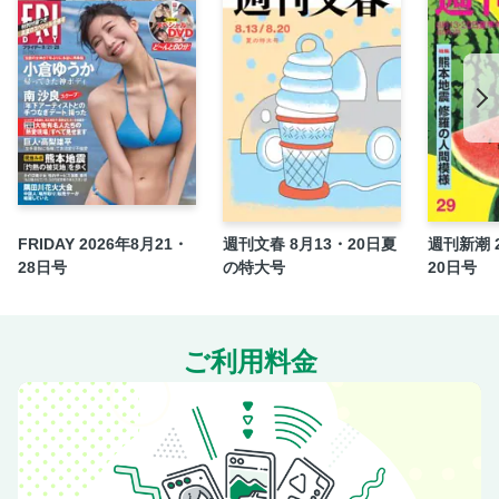
い！ この時期にも鼻水、くしゃみが続出のワケ
〔ワイドショーの恋人〕／７２４ 芸能リポーターは必要＝
山田美保子
〔潜入ルポ〕上野・一条龍ビル 日本を素通りする中国系ビ
ジネスの実態
〔ドキュメンタリー映画〕「ヒポクラテスの盲点」公開 大
西隼監督インタビュー
〔サンデー俳句王〕今週の兼題 温め酒、有（無季）
FRIDAY 2026年8月21・
週刊文春 8月13・20日夏
週刊新潮 2
〔むしろ、映えてる日々〕／７ タクシーでマシーン＝小林
28日号
の特大号
20日号
聡美
〔Ｗｅｅｋｌｙ・Ｃｉｎｅｍａ〕『おーい、応為』他＝平辻
哲也
ご利用料金
〔遠回りの読書〕“秀才”であふれる時代のクリエイティビテ
ィーとは＝近田春夫
〔ガチャガチャ〕第４次ブームの衝撃 子どもも大人も外国
人も熱狂！ 市場規模１２００億円
〔サンキュータツオの現代を読み解くコトバ〕／１２２
「ラブホテル」