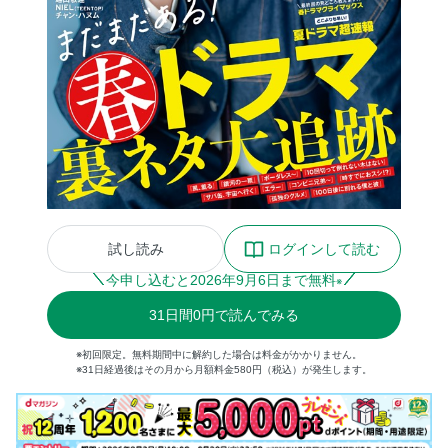
試し読み
ログインして読む
今申し込むと
2026
年
9
月
6
日まで無料
※
31
日間
0円
で読んでみる
※初回限定。無料期間中に解約した場合は料金がかかりません。
※31日経過後はその月から月額料金580円（税込）が発生します。