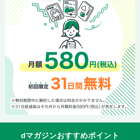
KCON JAPAN 2026 レポート
【好評連載】連載「明日、誰かに話したいゆ。」藤原大祐
【好評連載】連載「日々燦々」中沢元紀
【好評連載】アニレコ 小野賢章「黄泉のツガイ」
【好評連載】＃今旬コレクション 越山敬達
【好評連載】隔号連載 樋口日奈の常々草
【好評連載】隔号連載「ある日の音」井内悠陽
【Regulars】ぱーてぃーちゃん信子のBeloved BL／トンツカ
タン森本のネクストブレイク紀行
【Regulars】宮下草薙の不毛なやりとり／四千頭身・都築拓
紀の生き活きしてる
プレゼント＆次号予告
【巻末SPグラビア】菅井友香＆中村ゆりか 映画「チェイサ
ーゲームW 水魚の交わり」
dマガジンおすすめポイント