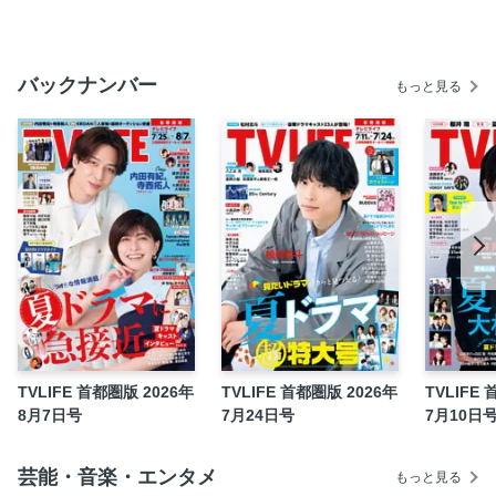
ルメ』
春ドラマ クライマックス 『エラー』『ボーダレス～』
バックナンバー
春ドラマ クライマックス 『月夜行路～』『タツキ先生は甘
もっと見る
すぎる！』
［STARTO連載］Hey! Say! JUMP連載 伊野尾 慧
［STARTO連載］timelesz連載 橋本将生
『リア突WEST. ～』連載100回記念SP WEST. 番組特製名刺
を原寸大で再現
［STARTO連載］『なにわ男子の逆転男子』連載 大西流星
＆藤原丈一郎
［STAGE INTERVIEW］川島如恵留『惰性クラブ』
［LIVE REPORT］WEST. LIVE TOUR 2026 唯一無二
［LIVE REPORT］B＆ZAI LIVE TOUR 2026 -ROCK'N'DOL-
TVLIFE 首都圏版 2026年
TVLIFE 首都圏版 2026年
TVLIFE
in 日本武道館
8月7日号
7月24日号
7月10日
サッカーW杯開幕直前インタビュー 日本テレビ系スペシャル
ナビゲーター 竹内涼真
芸能・音楽・エンタメ
［NEW RELEASE INTERVIEW］23rdシングル「ガチ夢
もっと見る