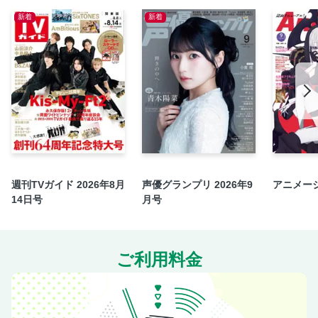
中！」が発売中 超特急 カイ＆ユーキ＆シューヤ＆マサヒロ
新着
新着
エンタメニュース 伊野尾 慧 舞台『四畳半神話大系』ほか
地上波デジタル＆BSデジタル 2週間見開きオールイン番組表
【Regulars】SHOW-WA 紅白ロードSHOW／MATSURI おま
つりRecord
【Regulars】仮面ライダーゼッツ／超宇宙刑事ギャバン イ
ンフィニティ
【Regulars】僕青日記〈ライフ〉をお届けします！／
YOU「三代先までの恥」
2週間日めくり番組解説
週刊TVガイド 2026年8月
声優グランプリ 2026年9
アニメージ
【Regulars】KIKCHY FACTORY
14日号
月号
【Regulars】なーはるのすっぱレビュー
全国版 映画ラインナップ
【坂道発信！】中西アルノ（乃木坂46）
ご利用料金
【坂道発信！】髙橋未来虹＆鶴崎仁香（日向坂46）
［K-POP HOT ICON INTERVIEW］NIEL（TEEN TOP）
［K-POP HOT ICON INTERVIEW］チャン・ハヌム