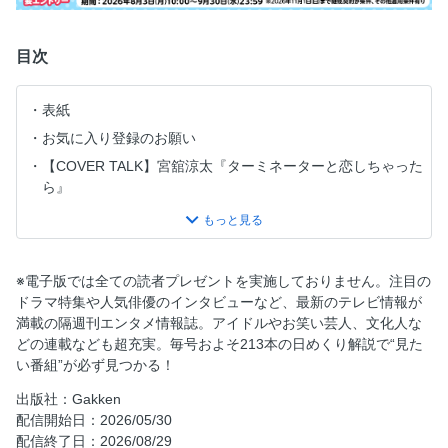
目次
表紙
お気に入り登録のお願い
【COVER TALK】宮舘涼太『ターミネーターと恋しちゃった
ら』
目次
7月期の新ドラマがやって来る！ 夏ドラマ超速報
春ドラマの裏ネタを大追跡！ 『風、薫る』『エラー』
※電子版では全ての読者プレゼントを実施しておりません。注目の
春ドラマの裏ネタを大追跡！ 『10回切って倒れない木はな
ドラマ特集や人気俳優のインタビューなど、最新のテレビ情報が
い』『サバ缶、宇宙へ行く』
満載の隔週刊エンタメ情報誌。アイドルやお笑い芸人、文化人な
どの連載なども超充実。毎号およそ213本の日めくり解説で“見た
春ドラマの裏ネタを大追跡！ 『銀河の一票』『コンビニ兄
い番組”が必ず見つかる！
弟～』
春ドラマの裏ネタを大追跡！ 『時すでにおスシ!?』『100日
出版社：Gakken
後に別れる僕と彼』
配信開始日：2026/05/30
配信終了日：2026/08/29
春ドラマの裏ネタを大追跡！ 『ボーダレス～』『孤独のグ