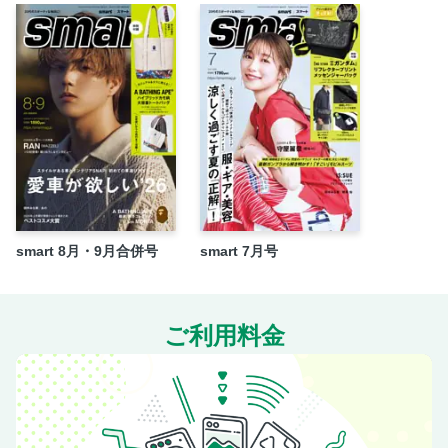
山本彩の今日、何してる？
生の歌声と空気感を届ける!?ボカロP「雪乃イト」さんから
目を離すな！
SPECIAL PRESENT!
次号予告
smart 8月・9月合併号
smart 7月号
ご利用料金