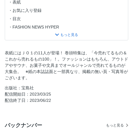
表紙
お気に入り登録
目次
FASHION NEWS HYPER
今月の気になるメンズ美容の話
村上隆の連載 アーティストが創るモノ
ファッションから雑貨、ガジェット、グルメまで！ストリー
表紙にはＪＯ１の11人が登場！ 巻頭特集は、「今売れてるもの＆
トで今、売れてる＆次に売れるもの！！
これから売れるもの100」！。ファッションはもちろん、アウトド
アやサウナ、お菓子や文具までオールジャンルで売れてるものが
新生活に始めたい！smart的 Want to do リスト
大集合。 ※紙の本誌誌面と一部異なり、掲載の無い頁・写真等が
スタイルがある20代のキーパーソン・32人のファッション
ございます。
を深掘り STREET STYLE SNAP
出版社：宝島社
COVER STORY JO1 COLORS OF THE ELEVEN 加速
配信開始日：2023/03/25
する、11人の輝き
配信終了日：2023/06/22
NY在住のアートディレクターが気になるカルチャーをお届
け WHAT’S UP! VOL.6
田中みな実の連載 となりのみな実さん
バックナンバー
もっと見る
TOKYO FASHION TRIBE VOL.350 MITO YOKOTA