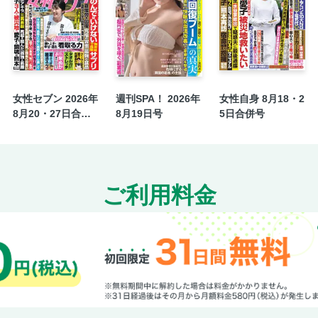
〔サンデー俳句王〕今週の兼題 帰り花、袋
〔大学入試〕新時代の大学入試「大推薦時代
子が「高１・高２」でやっていること
〔古家正亨の韓謝韓激〕／４１ 映画館は誰
〔宇崎竜童〕「お茶の水文化祭」総合プロデ
女性セブン 2026年
週刊SPA！ 2026年
女性自身 8月18・2
「青春を過ごした町角を音楽であふれさせた
8月20・27日合併
8月19日号
5日合併号
〔えびすごろく〕／１１２ サプライズ＝蛭
号
〔校閲至極〕／３３４ テレビに出て「しま
〔サンキュータツオの現代を読み解くコトバ
〔ワイドショーの恋人〕特別編 インタビュ
ご利用料金
新たな景色を目にできたら＝山田美保子
〔社告〕佐谷秀行『がんが気になったら読む
〔Ｗｅｅｋｌｙ・Ｃｉｎｅｍａ〕『爆弾』他
〔遠回りの読書〕同調圧力をかわしながら「
〔編み物ブーム〕真夏に毛糸が売れる 老舗
ーム
〔ダイナペニア〕筋肉の量は減らないが質が