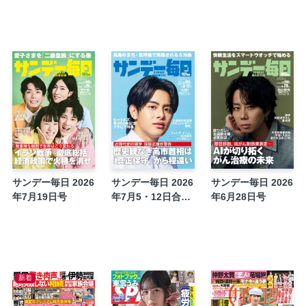
〔人間ドキュメント・季節の人たち〕／２９
森健
〔徒然雑記帳〕／１２５ 俳句通りには、な
〔これは、アレだな〕／２２２ たかが髭、
〔日本史・今までにない人物伝〕／１２３ 
名＝本郷和人
〔京都・時のカケラを探して〕／６ 区民運
王
〔新・炉辺の風おと〕／１９２ 再生する／
〔大学入試〕国公立・私立３２４大学 ４大
サンデー毎日 2026
サンデー毎日 2026
サンデー毎日 2026
で志望者増加 実学系学部が人気をけん引
年7月19日号
年7月5・12日合併
年6月28日号
〔大学入試〕国公立・私立３２４大学 ４大
号
〔ＬｏｖｅＭｅＤｏの１２星座占い〕１０／
〔大学プレスセンター〕ニュースダイジェス
生 学生がプロモに挑む企画も
〔流星の旅人〕第１３回＝天童荒太
新着
〔ラブＹＯＵ川柳〕／３０９ 新垣紀子選