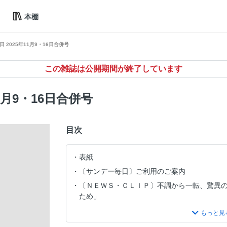
本棚
 2025年11月9・16日合併号
この雑誌は公開期間が終了しています
1月9・16日合併号
目次
表紙
〔サンデー毎日〕ご利用のご案内
〔ＮＥＷＳ・ＣＬＩＰ〕不調から一転、驚異
ため」
〔サンデー毎日目次〕２０２５．１１．９－
〔倉重篤郎のニュース最前線〕高市首相、困