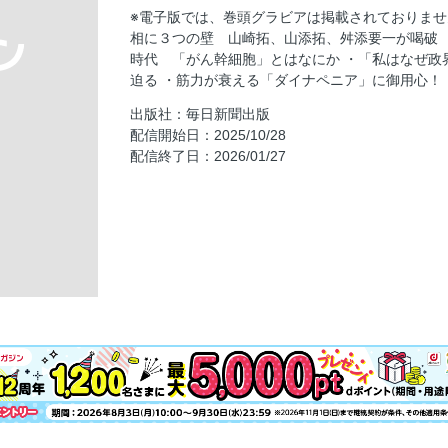
一、山崎拓が喝破 早期解散できなければ短
※電子版では、巻頭グラビアは掲載されておりませ
相に３つの壁 山崎拓、山添拓、舛添要一が喝破 
〔高市首相〕「自民・維新」意外な“盲点”を
時代 「がん幹細胞」とはなにか ・「私はなぜ政
〔寺田学衆院議員〕私はなぜ政界引退するの
迫る ・筋力が衰える「ダイナペニア」に御用心！
朗が迫る
出版社：毎日新聞出版
〔プロ野球〕阪神快進撃の陰に“神ドラフト２
配信開始日：2025/10/28
が明かす 成功の舞台裏と葛藤
配信終了日：2026/01/27
〔淑女の養生訓〕／１０４ 憲政史上初の女
〔青木理のカウンター・ジャーナリズム〕抵
めぐる彼我
〔サンデー時評〕／３０６ クマ被害の背景
薫
〔社会学的皇室ウォッチング！〕／１７１ 
旅
〔『サンデー毎日』が見た昭和１００年〕第
「スーダラ人生」
〔牧太郎の青い空白い雲〕／１００４ お医者
薬会社の「強～い味方」？
〔世界透視術〕／４３３ なにもなかった？