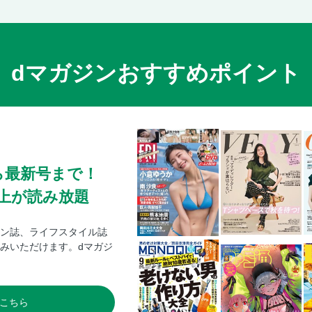
に… ご用心！ 体に負の連鎖を呼ぶダイナ
〔小山明子さん〕何があっても生きていける 
〔サナエノミクス〕消費税減税、ガソリン暫
クスで家計＆生活どうなる？
dマガジンおすすめポイント
〔西田亮介の深層熟考〕／１６ なぜ権力に
メ ゲスト・望月衣塑子
〔あの人への手紙〕早苗さんへ
〔シリーズ「がん新時代」〕／１ 発生と再
〔読者から〕「ちいかわ」の奥深い魅力…
ら最新号まで！
〔編集長後記〕ジェットコースターのような
〔サンデー毎日似顔絵塾〕第２９回
0冊以上が読み放題
ン誌、ライフスタイル誌
みいただけます。dマガジ
こちら