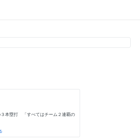
の３本塁打 「すべてはチーム２連覇の
１６号
難な船出 ３つの理由 山添拓、舛添要