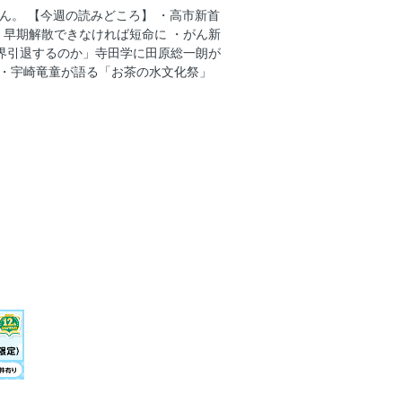
命に
ん。 【今週の読みどころ】 ・高市新首
早期解散できなければ短命に ・がん新
発見！ 高市首相に仕掛けられた地雷原
界引退するのか」寺田学に田原総一朗が
か 寺田学衆院議員（立憲） 田原総一
 ・宇崎竜童が語る「お茶の水文化祭」
０２０”あり 元スカウト熊野輝光さん
性首相。だから何？＝元村有希子
抗の拠点から／５０８ メディアの試練
にあるもの 地方創生の重要課題＝高村
両陛下が取り組んだ戦争記憶「継承」の
３０回 サラリーマンの心をつかんだ
さんは“患者の味方”だけど、時には製
４中全会＝金子秀敏