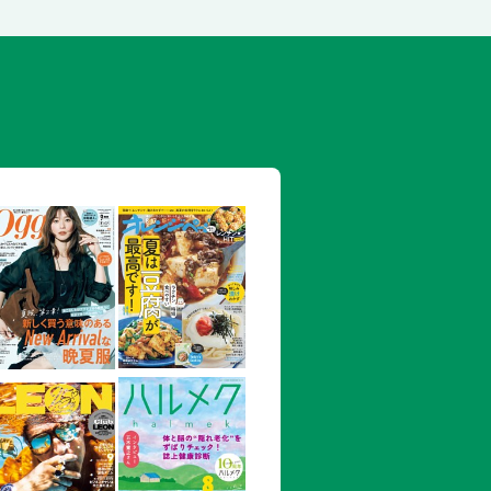
ペニア
小山明子さん×大島武さん×大島新さん
定税率廃止、住宅ローン… サナエノミ
声を上げるのか ブレない生き方のスス
発の元凶 「がん幹細胞」とはなにか
…