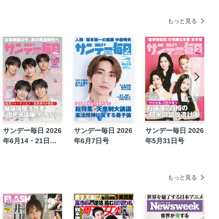
１ 高市首相「仮面七変化」の危うさ＝
もっと見る
らない十月―。＝中野翠
されど髭＝高橋源一郎
金森頼錦 好学かつ文化人だった外様大
動会がつなぐ、町と人のこころ＝彬子女
４＝梨木香歩
模試最新難易度 文系編 文系学部全般
サンデー毎日 2026
サンデー毎日 2026
サンデー毎日 2026
年6月14・21日合
年6月7日号
年5月31日号
模試最新難易度 文系編
併号
２９（水）～１１／１１（火）
ト／２１０ 「旅」や「音楽」で地域再
もっと見る