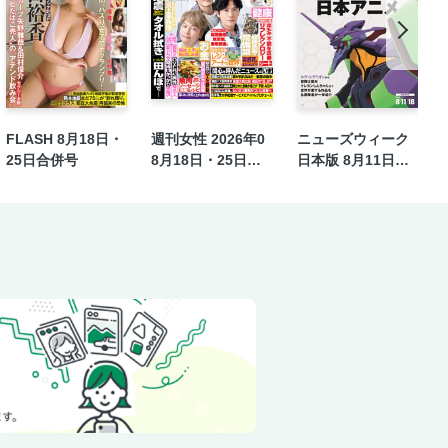
（無季）
」を攻略する！／下 難関大に合格する
のものか！？議論沸くきっかけとは
ューサー・宇崎竜童 インタビュー
FLASH 8月18日・
週刊女性 2026年0
ニューズウィーク
い」
25日合併号
8月18日・25日合
日本版 8月11日・1
子能収
併号
8日合併号
った」！
〕／１２４ 「無言の帰宅」
ー 北山宏光 この舞台を全うした時に
本 生きぬくための最新医学』
＝平辻哲也
自分の文脈」をつくっていく＝平松洋子
メーカーもビックリ！ 空前の編み物ブ
悪くなり、歩く速度が遅くなる。さら