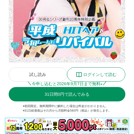
試し読み
ログインして読む
今申し込むと
2026
年
9
月
7
日まで無料
※
31
日間
0円
で読んでみる
※初回限定。無料期間中に解約した場合は料金がかかりません。
※31日経過後はその月から月額料金580円（税込）が発生します。