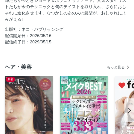
師たちが今どきショート＆ボブにアップデート。人気スタイリス
物で差をつける!
トたちが今のテクニックと旬のテイストを取り入れ、さらにおし
ゃれに進化させます。なつかしのあの人の髪型が、おしゃれによ
気分を上げながらダメージをカバー 初夏のケアで憧れ髪に
みがえる!
PRESENT＆NEWS
出版社：ネコ・パブリッシング
サロン＆メーカーリスト
配信開始日：2026/05/16
配信終了日：2029/05/15
ヘア・美容
もっと見る
新着