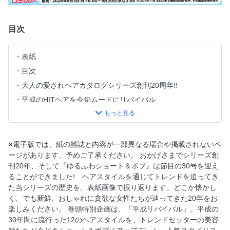
目次
表紙
目次
大人の愛されヘアカタログシリーズ創刊20周年!!
平成のHITヘアを今旬ムードにリバイバル
血色感or抜け感どっちでいく？春夏トレンドメイク
＜レングス別＞ヘアで自己プロデュース☆こなれ度数を
Up Short / Bob
※電子版では、紙の雑誌と内容が一部異なる場合や掲載されないペ
ナプラカラーでトレンドを最速キャッチ ネオ・ベーシック
ージがあります、予めご了承ください。 おかげさまでシリーズ創
☆スタイル
刊20年、そして『ゆるふわショート＆ボブ』は節目の30号を迎え
ることができました! ヘアスタイルを通じてトレンドを追ってき
Trend Style Lesson in ハリウッド美容専門大学校 私にとび
た当シリーズの歴史を、表紙画像で振り返ります。どこか懐かし
きり似合う、最新ヘアを教えて!
く、でも新鮮、おしゃれに貪欲な女性たちが辿ってきた20年をお
人気のフェイスレイヤーをもっと素敵に魅せる! in 国際文化
楽しみください。 巻頭特別企画は、「平成リバイバル」。平成の
理容美容専門学校国分寺校
30年間に流行った12のヘアスタイルを、トレンドセッターの美容
心トキめくヘアアクセが勢揃い♡旬のアレンジはトレンド小