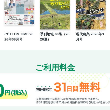
Macour Fan Fun Station
マクールQ＆A
マクールデータLABO日誌
あわよくば2マーク勝負
大物の予感！
COTTON TIME 20
季刊地域 66号（20
現代農業 2026年9
コラムのピット
26年09月号
26夏）
月号
マクール レースカレンダー
選手誕生日カレンダー
マクール杯 平和島・津展望
追配取材メモ
ご利用料金
マクール杯 若松・浜名湖結果
マクール杯 三国・宮島結果
Wオールスター出場予定選手・スタート事故
GI・GIIレース結果・マクール杯 三国展望
SGボートレースクラシックレポート
NEXT ISSUE NOTICE／編集後記