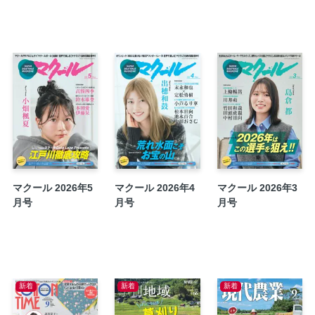
アイチてください愛知支部
ひまひまデータOFFLINE
生涯現役 高塚清一選手、ありがとう…
マクール探偵局
136期選手養成員修了記念
編集長渡辺の賛否両論
GI・GIIレース展望
24場DATA LABORATORY
全国優勝戦結果
24場出場予定＆展望
マクール 2026年5
マクール 2026年4
マクール 2026年3
読者プレゼント
月号
月号
月号
ロングラントトカルチョ
〇〇な人たち─佐藤ほのか─
全国BTS探訪─名張─
マクールブロマイド好評発売中！
新着
新着
新着
ボート日々是好日