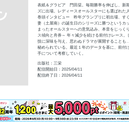
Special Featur 前付けレース─そのレース傾
表紙＆グラビア 門田栞。毎期勝率を伸ばし、新期
選手別売上ランキング
ズに出場。レディースオールスターにも選ばれた
5月から選手に関するルールが変わる
巻頭インタビュー 昨年グランプリに初出場、すぐ
妻（土屋南）の誕生日のシリーズに勝つというカ
西山貴浩 「笑利」への道
まったオールスターへの意気込み、本音をじっくり
マクールトピックス
ス傾向と舟券～ 年々減少を続ける前付けレース。
Macour spot light 話題急騰 気になる
技に深味を与え、思わぬドラマが展開することも
秘められている。最近１年のデータを基に、前付
マスターズチャンピオン（桐生）展望
手について考察していく。
艇言
出版社：三栄
永島知洋の旅打ちでー！エンジョイ！
配信開始日：2025/04/11
シン・ジジー放談
配信終了日：2026/04/11
ボートレーサーズ・ホットライン
伝説の航跡
シマレナ社長の一流企業への道
なでしこフリーランキング
月間フリーランキング
好調選手のトリセツ