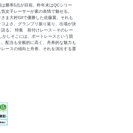
向と舟券─
は勝率5点が目前。昨年末はQCシリー
人気女子レーサーが素の表情で魅せる。
さま大村GⅡで優勝した佐藤翼。それも
ッコよさ。グランプリ振り返り、出場が決
語る。 特集 前付けレース～そのレー
しかしそこには、ボートレースという競
アノ人 勝浦真帆（岡山）
…。配当も全般的に高く、舟券的な魅力も
けレースの傾向と舟券、それを演出する選