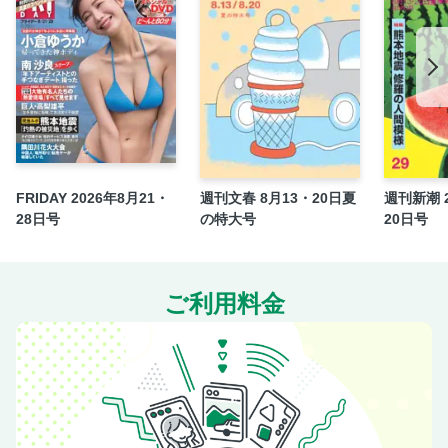
【色づき始めが美しい】あじさい絶景スポット
【華やか映え！】愛される佳子さまスタイル
【ジメジメ季節に効く】床も気持ちもさっぱり「水拭き」習
慣
【まず知るべきお金と生活のリスク】親が75歳を過ぎたら絶
対に備えるべき5つのこと
【50代からは飲酒リスクが一気に上昇】病気にならない「肝
臓」の守り方
FRIDAY 2026年8月21・
週刊文春 8月13・20日夏
週刊新潮 2
28日号
の特大号
20日号
【一気に食中毒リスクが！】お弁当作り「NG」ポイント
加藤綾菜 加トちゃん家ニュース
【1日3分でOK】「足指ほぐし」で不調スッキリ
ご利用料金
〈インタビュー〉くろさわかなさん 悪性度の高い乳がんと
闘うシンガーの決意
細木かおりの幸せを呼ぶ六星占術
投稿どんぶり
コミック／解決屋西園寺真帆のリバーシブル・ラブ
〈男女1000人アンケート〉「終わってほしくなかった」番