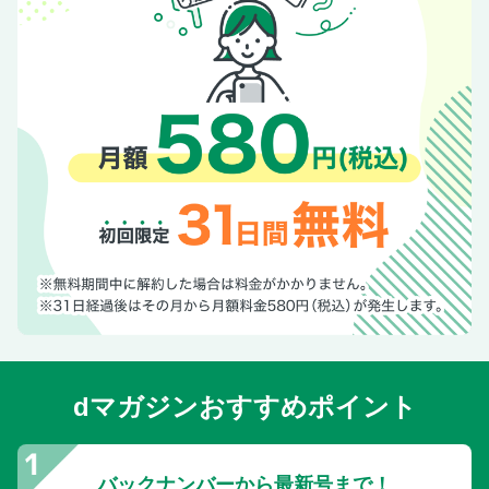
組ランキング
〈インタビュー〉話題のママ投資家・ちょる子さんに聞く
これからのお金との付き合い方と、投資の心構えとは
〈男女500人アンケート〉「朝ドラヒロインのモデル」にな
ってほしい女性ランキング
〈インタビュー〉紺野ぶるま（39）2度の卵巣嚢腫による手
術。「卵子は同年代の200分の1」でも妊娠、出産
〈女性1000人アンケート〉朝ドラ「理想の男性パートナ
ー」ランキング
MINMI It’s not too late〜親子で海外挑戦〜
時をかける主人公が多すぎ？ タイムスリップが鉄板の理由
／北越高校は「自前のバス」運動部でのバス事故の土壌
マスクでも防げない感染力。最新「はしか事情」Q＆A
【20年12月に結婚、23年5月に第1子が誕生】松坂桃李
（37）戸田恵梨香（37）海を望む丘に新築した念願のマイ
dマガジンおすすめポイント
ホーム
現代用語クイズ
福澤希空（22）「夢の空間にいるような心地」
バックナンバーから最新号まで！