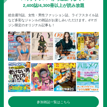
2,400誌/4,300冊以上が読み放題
坂本花織（26）演技も笑顔も輝き続けた21年間
愛子さま（24）のプリンセスピンク
総合週刊誌、女性・男性ファッション誌、ライフスタイル誌
B＆ZAI「僕らと一緒に最高の夢を叶えていこう！」
など多彩なジャンルの雑誌がお楽しみいただけます。dマガ
ジン限定のオリジナル記事も！
《デジタル限定》今週のフォトニュースぷらす
参加雑誌一覧はこちら