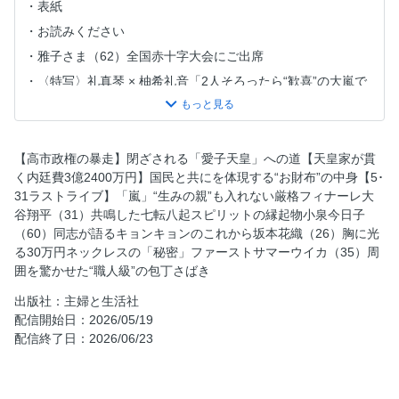
表紙
お読みください
雅子さま（62）全国赤十字大会にご出席
〈特写〉礼真琴 × 柚希礼音「2人そろったら“歓喜”の大嵐で
す」／舞台「BOOP! The Musical ブープ！ ザ ミュージカ
ル」
目次
【高市政権の暴走】閉ざされる「愛子天皇」への道【天皇家が貫
【高市政権の暴走】閉ざされる「愛子天皇」への道
く内廷費3億2400万円】国民と共にを体現する“お財布”の中身【5･
【天皇家が貫く内廷費3億2400万円】国民と共にを体現す
31ラストライブ】「嵐」“生みの親”も入れない厳格フィナーレ大
る“お財布”の中身
谷翔平（31）共鳴した七転八起スピリットの縁起物小泉今日子
（60）同志が語るキョンキョンのこれから坂本花織（26）胸に光
【5･31ラストライブ】「嵐」“生みの親”も入れない厳格フィ
る30万円ネックレスの「秘密」ファーストサマーウイカ（35）周
ナーレ
囲を驚かせた“職人級”の包丁さばき
大谷翔平（31）共鳴した七転八起スピリットの縁起物／小泉
今日子（60）同志が語るキョンキョンのこれから
出版社：主婦と生活社
配信開始日：2026/05/19
坂本花織（26）胸に光る30万円ネックレスの「秘密」
配信終了日：2026/06/23
ファーストサマーウイカ（35）周囲を驚かせた“職人級”の包
丁さばき
ダイアン津田（49）下町の焼き肉店に呼び出したメンツ