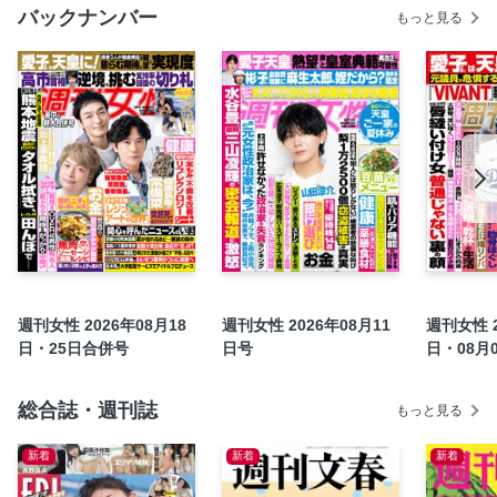
バックナンバー
もっと見る
錦織圭（36）恩師が明かした引退決断のワケ
風間俊介 風の吹くまま、旅がたり
〈インタビュー〉日高屋創業者 神田正さん（85）「会社の
最終目標は金儲けではありません！」
【東京YMCA20代受講生にわいせつ行為】元講師（40）がか
ぶっていた“まじめ”“気さく”の仮面
〈男女1000人アンケート〉「続けてほしい！」「やめてほ
しい…」情報・報道番組司会者ランキング
《短期連載》微笑みプリンセス 佳子さまの歩み
〈インタビュー〉中村江里子（57）フランス人の夫と結婚し
て25年。華やかだけではない、苦楽を綴った書籍が話題
週刊女性 2026年08月18
週刊女性 2026年08月11
週刊女性 2
燃え殻 どんな人生にも名ゼリフはある。
日・25日合併号
日号
日・08月
人間ドキュメント／フリーアナウンサー 武田真一
宝泉薫の人生アゲサゲ分かれ道／向井亜紀
総合誌・週刊誌
もっと見る
《特別付録》礼真琴 × 柚希礼音 ピンナップ
新着
新着
新着
コミック／ペンにりぼんを〜漫画家・井出智香恵物語〜
【梅雨に急増するカビ・ダニ】家の中に潜む見えない温床