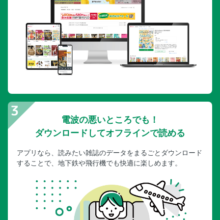
鹿児島ドライブMAP
鹿児島ドライブMAP／鹿児島県全体図
鹿児島ドライブMAP／広域MAP／霧島・川内・出水
鹿児島ドライブMAP／広域MAP／鹿児島タウン・桜島・指
宿
鹿児島ドライブMAP／詳細MAP／指宿・開聞岳
鹿児島ドライブMAP／詳細MAP／枕崎・知覧・大隅半島／
霧島
鹿児島ドライブMAP／ドライブ便利カタログ／道の駅20ス
電波の悪いところでも！
ポット
ダウンロードしてオフラインで読める
鹿児島ドライブMAP／ドライブ便利カタログ／SA＆PAガイ
ド／日帰り温泉
アプリなら、読みたい雑誌のデータをまるごとダウンロード
することで、地下鉄や飛行機でも快適に楽しめます。