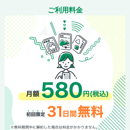
／2雑貨＆味みやげ
ご利用料金
鹿児島タウン・桜島／鹿児島タウン／2大エリア／天文館
鹿児島タウン・桜島／鹿児島タウン／2大エリア／鹿児島中
央駅周辺
鹿児島タウン・桜島／鹿児島タウン／水族館＆動物園
鹿児島タウン・桜島／鹿児島タウン／おすすめスポット
鹿児島タウン・桜島／鹿児島タウン／おすすめ宿セレクショ
ン
指宿・開聞岳・知覧
指宿・開聞岳・知覧／指宿／砂むし温泉でデトックス
指宿・開聞岳・知覧／指宿／指宿名物グルメ
指宿・開聞岳・知覧／指宿／指宿の温泉宿
指宿・開聞岳・知覧／指宿／指宿のたまて箱／おすすめスポ
ット
指宿・開聞岳・知覧／指宿／絶景＆開運ドライブ
指宿・開聞岳・知覧／知覧／名勝庭園めぐり
指宿・開聞岳・知覧／知覧／くつろぎカフェ＆レストラン