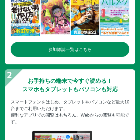
入来麓武家屋敷群
鹿児島タウンからひと足延ばして 周辺エリア／美山／薩摩
焼の里でMy器探し
鹿児島タウンからひと足延ばして 周辺エリア／串木野／名
物マグロを堪能！
鹿児島タウンからひと足延ばして 周辺エリア／枕崎／レト
参加雑誌一覧はこちら
ロな港町でカツオ三昧
鹿児島タウンからひと足延ばして 周辺エリア／枕崎／おれ
んじ食堂
鹿児島交通ガイド
お手持ちの端末で今すぐ読める！
さくいん
スマホもタブレットもパソコンも対応
奥付
鹿児島タウンまち歩きMAP／鹿児島中央駅～天文館／天文館
スマートフォンをはじめ、タブレットやパソコンなど最大10
中心部
台までご利用いただけます。
便利なアプリでの閲覧はもちろん、Webからの閲覧も可能で
鹿児島タウンまち歩きMAP／鹿児島タウン広域
す。
鹿児島タウンまち歩きMAP／鹿児島タウン市電＆周遊バスガ
イド
鹿児島タウンまち歩きMAP／桜島MAP