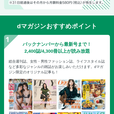
指宿・開聞岳・知覧／知覧／知覧平和公園
霧島
霧島／霧島／霧島神宮
dマガジンおすすめポイント
霧島／霧島神宮周辺／人気スポット周遊ドライブ
霧島／霧島／立ち寄りスポット
霧島／霧島／霧島の温泉宿
バックナンバーから最新号まで！
霧島／まだまだあります！霧島おすすめスポット
2,400誌/4,300冊以上が読み放題
鹿児島タウンからひと足延ばして 周辺エリア
総合週刊誌、女性・男性ファッション誌、ライフスタイル誌
鹿児島タウンからひと足延ばして 周辺エリア／大隅半島／
など多彩なジャンルの雑誌がお楽しみいただけます。dマガ
絶景！シーサイドドライブ
ジン限定のオリジナル記事も！
鹿児島タウンからひと足延ばして 周辺エリア／大隅半島／
海の幸グルメ
鹿児島タウンからひと足延ばして 周辺エリア／まだまだあ
ります！大隅半島おすすめスポット
鹿児島タウンからひと足延ばして 周辺エリア／出水／武家
屋敷群さんぽ
鹿児島タウンからひと足延ばして 周辺エリア／薩摩川内／