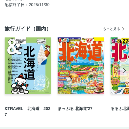
鹿児島タウン・桜島／鹿児島タウン／仙巌園周辺／2大産業
配信終了日：2025/11/30
遺産
鹿児島タウン・桜島／鹿児島タウン／仙巌園見学後のお楽し
みスポット
旅行ガイド（国内）
もっと見る
鹿児島タウン・桜島／鹿児島タウン／西郷どんゆかりの城山
鹿児島タウン・桜島／鹿児島タウン／鹿児島グルメ／黒豚
鹿児島タウン・桜島／鹿児島タウン／鹿児島グルメ／鹿児島
ラーメン
鹿児島タウン・桜島／鹿児島タウン／鹿児島グルメ／薩摩料
理
鹿児島タウン・桜島／鹿児島タウン／鹿児島グルメ／鶏料理
／焼酎BAR
鹿児島タウン・桜島／鹿児島タウン／鹿児島グルメ／白熊
鹿児島タウン・桜島／鹿児島タウン／鹿児島グルメ／鹿児島
茶／フルーツパフェ＆芋スイーツ
&TRAVEL 北海道 202
まっぷる 北海道'27
るるぶ北海
鹿児島タウン・桜島／鹿児島タウン／おみやげセレクション
7
／1新旧かごしま銘菓
鹿児島タウン・桜島／鹿児島タウン／おみやげセレクション