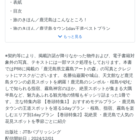
表紙
目次
旅のきほん／鹿児島はこんなところ！
旅のきほん／鹿児島タウン1day王道ベストプラン
旅のきほん／＋1dayで行くエリア別アレンジプラン
旅のきほん／NEWS＆TOPICS
季節の花絶景
※契約等により、掲載許諾が降りなかった物件および、電子書籍対
象外の写真、テキストには一部マスク処理をしております。本書
鹿児島タウン・桜島
ではP88に掲載の「鹿児島県立霧島アートの森」の写真とクレジ
鹿児島タウン・桜島／桜島
ットにマスクがございます。 名勝仙巌園や城山、天文館など鹿児
鹿児島タウン・桜島／桜島／サクラジマアイランドビュー
島タウンの必見スポットを網羅！鹿児島のシンボル・桜島や砂む
しで知られる指宿、霧島神宮のほか、絶景スポットが集まる大隅
鹿児島タウン・桜島／桜島／桜島のお楽しみ／火山スポット
半島など、魅力あふれる観光地の情報もギッシリ詰まった1冊で
／立ち寄り湯のある宿
す。 主な特集内容 【巻頭特集1】 おすすめモデルプラン ・鹿児島
鹿児島タウン・桜島／桜島／桜島のお楽しみ／桜島カフェ／
タウンの王道スポットを巡る1dayプラン ・桜島、指宿、霧島を楽
桜島みやげ
しむエリア別1dayプラン 【巻頭特集2】花絶景 ・鹿児島で人気の
鹿児島タウン・桜島／鹿児島タウン／名勝 仙巌園
花見スポットを季節ごとに紹介
鹿児島タウン・桜島／鹿児島タウン／名勝 仙巌園／みどこ
出版社：JTBパブリッシング
ろ
配信開始日：2024/12/01