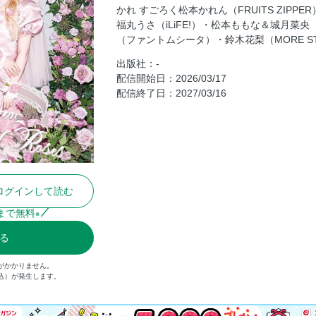
かれ すごろく松本かれん（FRUITS ZIPPE
まつかれ すごろく
福丸うさ（iLiFE!）・松本ももな＆城月菜
KIMONO LARME
（ファントムシータ）・鈴木花梨（MORE STA
OHINASAMANIA
出版社：-
いちごパック
配信開始日：2026/03/17
配信終了日：2027/03/16
Mona′s medical record
SHOPLIST
チェキプレゼント
次号予告／定期購読キャンペーンのご案
裏表紙
ログインして読む
まで無料
※
る
がかかりません。
税込）が発生します。