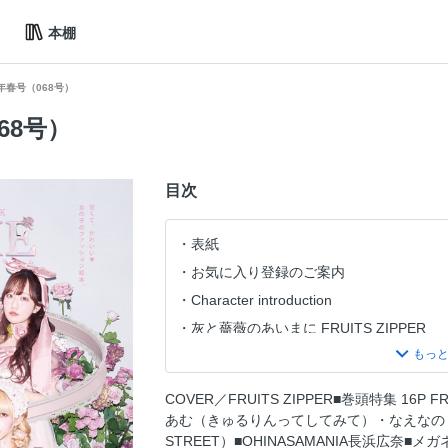
本棚
26年春号（068号）
068号）
目次
表紙
お気に入り登録のご案内
Character introduction
灰と薔薇のあいまに FRUITS ZIPPER
CONTENTS 目次
GIRLS IN BLOOM
COVER／FRUITS ZIPPER■巻頭特集 16P FR
Love Mania
あむ（きゅるりんってしてみて）・なえなの・かす■
メガネ盛りメイク
STREET）■OHINASAMANIA長浜広奈