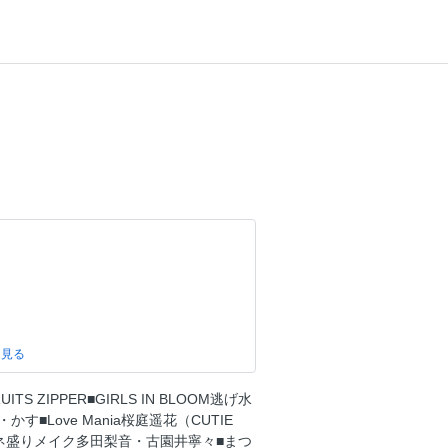
UITS ZIPPER■GIRLS IN BLOOM逃げ水
Love Mania桜庭遥花（CUTIE
■メガネ盛りメイク多田梨音・古園井寧々■まつ