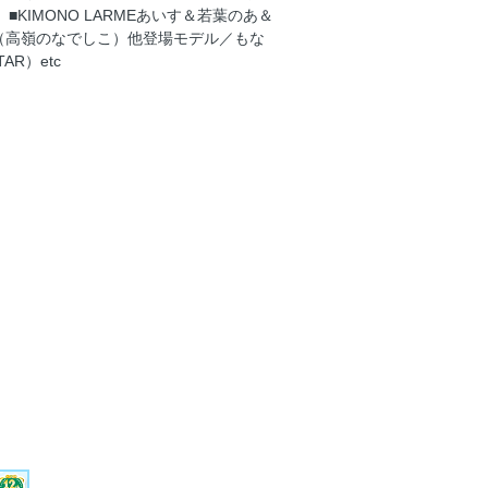
R）■KIMONO LARMEあいす＆若葉のあ＆
央（高嶺のなでしこ）他登場モデル／もな
R）etc
内