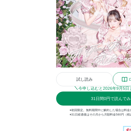
試し読み
今申し込むと
2026
年
9
月
5
日
31
日間
0円
で読んでみ
※初回限定。無料期間中に解約した場合は料金
※31日経過後はその月から月額料金580円（