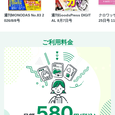
やる気が出る、仕事はかどる！ 心のたるみリセット術
奥付
週刊MONODAS No.83 2
週刊GoodsPress DIGIT
クロワッサ
表4
026/8/8号
AL 8月7日号
25日号 1
ご利用料金