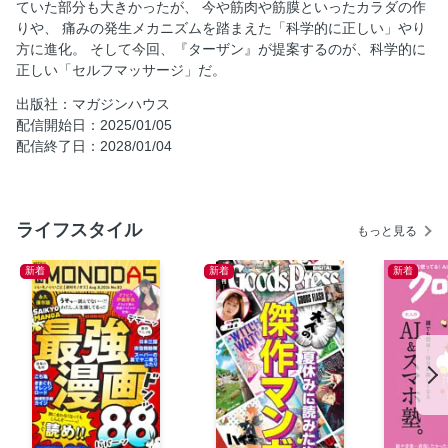
ていた部分も大きかったが、 今や筋肉や筋膜といったカラダの作
お尻
りや、 痛みの発生メカニズムを踏まえた「科学的に正しい」やり
方に進化。 そして今回、『ターザン』が提案するのが、科学的に
脚
正しい「セルフマッサージ」だ。
足
出版社：マガジンハウス
たるみはどうして起こるの？
配信開始日：2025/01/05
むくみはどうして起こるの？
配信終了日：2028/01/04
お悩み解消へと導く、6大セルフケア
より効果的に引き締めるために！ まずは全身の巡りを促そ
う。
ライフスタイル
もっと見る
顔・首
胸
新着
新着
新着
腹
手・腕
背中
自社広
尻
足・脚