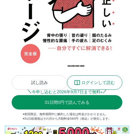
試し読み
ログインして読む
今申し込むと
2026
年
9
月
7
日まで無料
※
31
日間
0円
で読んでみる
※初回限定。無料期間中に解約した場合は料金がかかりません。
※31日経過後はその月から月額料金580円（税込）が発生します。