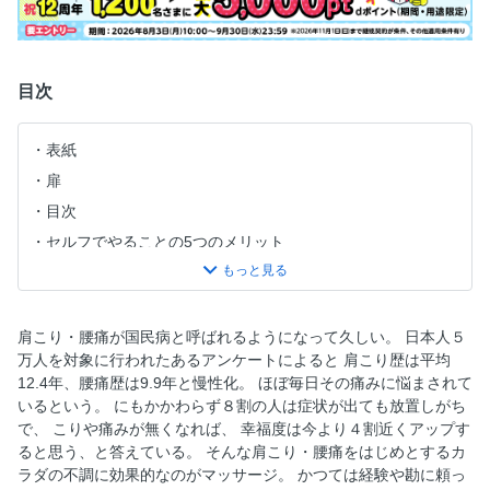
目次
表紙
扉
目次
セルフでやることの5つのメリット
6つのメソッドが科学的に正しい理由。
背中・肩
腰
肩こり・腰痛が国民病と呼ばれるようになって久しい。 日本人５
万人を対象に行われたあるアンケートによると 肩こり歴は平均
首
12.4年、腰痛歴は9.9年と慢性化。 ほぼ毎日その痛みに悩まされて
頭
いるという。 にもかかわらず８割の人は症状が出ても放置しがち
腕
で、 こりや痛みが無くなれば、 幸福度は今より４割近くアップす
ると思う、と答えている。 そんな肩こり・腰痛をはじめとするカ
胸・腹
ラダの不調に効果的なのがマッサージ。 かつては経験や勘に頼っ
手