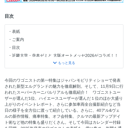
目次
表紙
ご案内
目次
近畿大学・寺本ゼミと 大阪オートメッセ2026がコラボ！！
想像を超えた革新のミニバン、ついにお披露目! 新型エルグ
ランド
40 ALPHARD VELLFIRE NEW CUSTOMIZE!
今回のワゴニストの第一特集はジャパンモビリティショーで発表
SUPER CARNIVAL REAL in 大阪
された新型エルグランドの魅力を徹底解剖。そして、11月9日に行
われたスーパーカーニバルリアルも徹底紹介！ ワゴニストユー
クルマの 最新アップデート術
ザーが選んだ1位、ハイエースユーザーが選んだ１位のほか大盛り
WHEEL COLLECTION
上がりのイベントレポート、さらに参加車両全台撮影紹介など当
SUV HOT STYLE
日の様子を全方位に渡って紹介している。さらに、40アル&ヴェ
ルの新作情報、痛車特集、オフ会特集、クルマの最新アップデイ
BLITZ CROWN ESTATE
ト術など他の特集も盛りだくさん。そして今回はカレンダー付録
MUST CHECK! TUNING ITEMS!!