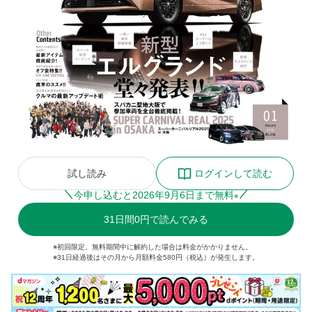
試し読み
ログインして読む
今申し込むと
2026
年
9
月
6
日まで無料
※
31
日間
0円
で読んでみる
※初回限定。無料期間中に解約した場合は料金がかかりません。
※31日経過後はその月から月額料金580円（税込）が発生します。