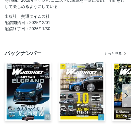
を同梱。2025年発売のワゴニストの表紙を一堂に集め、年間を通
これも立派な推し活! 痛車のススメ!
して楽しめるようにしている！
オフ会ヒーロー
出版社：交通タイムス社
オフ会特集
配信開始日：2025/12/01
配信終了日：2026/11/30
OUR FORCUS 023Premium
ディテールアーティスト × オートバックス春日部
2026 DAD Brand New Items
バックナンバー
もっと見る
DAD×倖田來未 スペシャルコラボ第2弾 記念イベント開催！
ヴァレンティ感謝祭2025
スゴモノEXPRESS
SHOP GUIDE FLEX ランクルハイエース 仙台泉店
次号告知
特別付録 2026年度版 オリジナル カレンダー