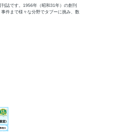
誌です。1956年（昭和31年）の創刊
私物化した NY「10億円コンドミニ
、事件まで様々な分野でタブーに挑み、数
ト中 反日映画『731』の笑える中身
 「紀子妃」「佳子さま」に変化？
”で民放テレビ局に明暗
つみ宮土理」が明かす“私の推し活”
組は「中川安奈」「森香澄」二強時代
 「アラ還」でブレイクした女性たち
前方後円墳墓」はニッポンの葬送を変え