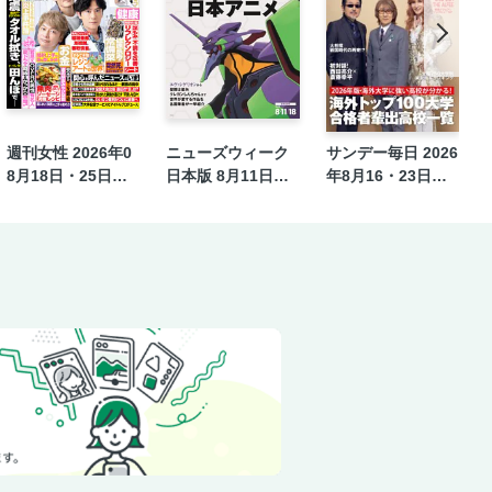
リバー「電通」の失敗と変貌
週刊女性 2026年0
ニューズウィーク
サンデー毎日 2026
8月18日・25日合
日本版 8月11日・1
年8月16・23日合
併号
8日合併号
併号
―デロス島