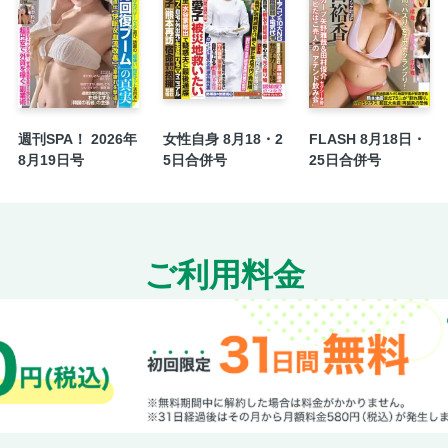
赤字754億円、海外従業員3400人削減 ガ
TEMPO
スクリーン
インシデント
日本ルネッサンス／櫻井よしこ
週刊SPA！ 2026年
女性自身 8月18・2
FLASH 8月18日・
クイズ
8月19日号
5日合併号
25日合併号
[グラビア]野音とともに半世紀
[グラビア]ライバルの和服対決
[グラビア]署長を演じた捜査一課長
ご利用料金
昭和歌謡
[グラビア]【ギリシャ】知られざる世界遺産―
記念日の晩餐
知られざる国旗の世界
俺は健康にふりまわされている／宮川サトシ
優越感具現化カタログ
新潮グルメ直送便