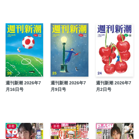
曖昧礼讃ときどきドンマイ／横尾忠則
この連載はミスリードです／中川淳一郎
TVふうーん録／吉田潮
気になる一手／渡辺 明・吉原由香里
それでも日々はつづくから／燃え殻
掲示板
スジ論／坂上忍
コンフィデンシャル
和田式「ピンピンコロリ」の練習帳／和田秀
週刊新潮 2026年7
週刊新潮 2026年7
週刊新潮 2026年7
全知全脳／池谷裕二
月16日号
月9日号
月2日号
黒い報告書
気になる一手その後（下1/4P)
ブックス
結婚
墓碑銘
新着
新着
作家・阿刀田高さんが初めて語る「90歳、男