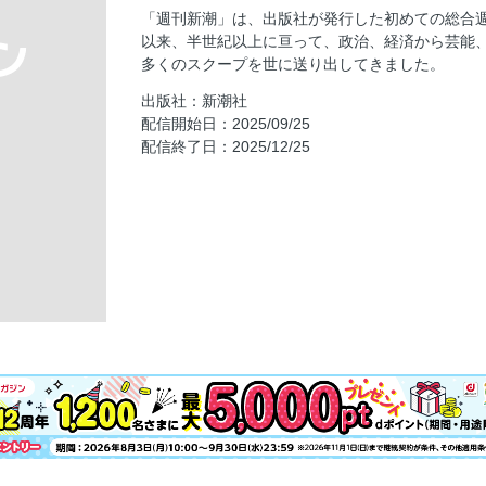
夏裘冬扇/片山杜秀
「週刊新潮」は、出版社が発行した初めての総合週刊
疑惑の経済同友会代表幹事 新浪剛史（66）が
以来、半世紀以上に亘って、政治、経済から芸能
アム」
多くのスクープを世に送り出してきました。
花魁道中に鉢巻ふんどし姿の日本兵が 大ヒッ
出版社：新潮社
[ワイド]“ご一緒お出まし”に周囲は困惑……
配信開始日：2025/09/25
配信終了日：2025/12/25
[ワイド]既に始まっている小泉孝太郎“争奪戦
[ワイド]「若隆景」に化粧まわしを贈呈 「う
[ワイド]消えた田中みな実……バラエティ番
『あんぱん』やなせたかしさんだけじゃない
１人用64万円弱（初期費用込み） 現代版「
るか
生き抜くヒント！／五木寛之
医の中の蛙／里見清一
アスリート列伝 覚醒の時／小林信也
私の週間食卓日記
誰の味方でもありません／古市憲寿
AD UR都市機構