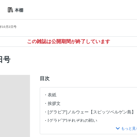
本棚
年10月2日号
この雑誌は公開期間が終了しています
日号
目次
表紙
挨拶文
[グラビア]ノルウェー【スピッツベルゲン島
[グラビア]それぞれの戦い
[グラビア]なみだ降る世界陸上