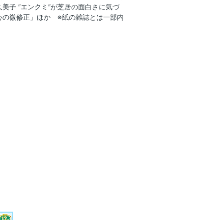
美子 ″エンクミ″が芝居の面白さに気づ
心の微修正」ほか ※紙の雑誌とは一部内
ドラマ」
 「今春で看護学校を辞めました。芸能活
める「最適解」はこれだ！
ドレス！」