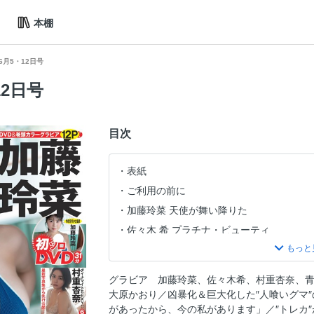
本棚
6年6月5・12日号
12日号
目次
表紙
ご利用の前に
加藤玲菜 天使が舞い降りた
佐々木 希 プラチナ・ビューティ
凶暴化＆巨大化した“人喰いグマ”の戦慄！
実力派「サムライ４投手」が勝てない“8つ
グラビア 加藤玲菜、佐々木希、村重杏奈、
大谷翔平 ６月に打棒が爆発する
大原かおり／凶暴化＆巨大化した″人喰いグマ″
ＭＥＧＵＭＩ プロデューサー上等！ 「
があったから、今の私があります」／″トレカ