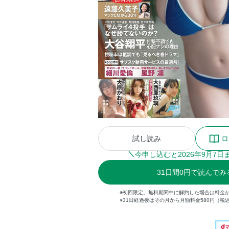
試し読み
ロ
今申し込むと
2026
年
9
月
7
日
31
日間
0円
で読んでみ
※初回限定。無料期間中に解約した場合は料金
※31日経過後はその月から月額料金580円（税