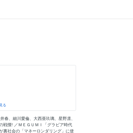
！
の理由”
青井春、細川愛倫、大西亜玖璃、星野凛、
の戦慄! ／ＭＥＧＵＭＩ「グラビア時代
グラビア時代があったから、今の私があり
″が裏社会の「マネーロンダリング」に使