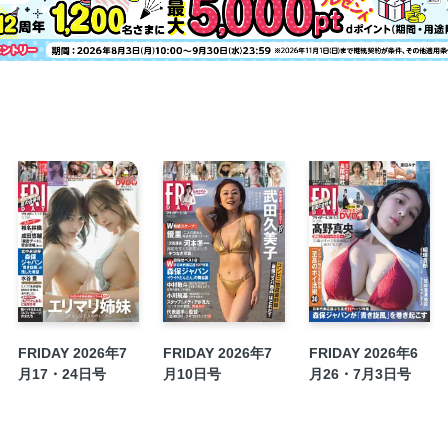
米比軍らと自衛隊が台湾至近で巨大軍事訓
渋谷の高級住宅街に「高さ8ｍ」の土砂の
“トレカ”が裏社会の「マネーロンダリン
『トット』 「賞レースを諦めたあの日か
遠藤久美子 「萩原健一さんからの言葉で
星野 凛 無垢すぎる素肌
大原かおり 50歳、奇跡の裸体
乃木撮 NOGI_SATSU
日向撮 HINA_SATSU
櫻撮 SAKU_SATSU
最新デジタル写真集 新刊ラインナップ
FRIDAYサブスクリプション
FRIDAY 2026年7
FRIDAY 2026年7
FRIDAY 2026年6
月17・24日号
月10日号
月26・7月3日号