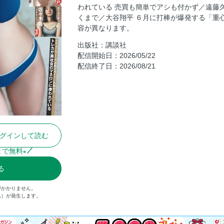
ます」
われている 売買も簡単でアシも付かず／遠藤久
くまで／大谷翔平 ６月に打棒が爆発する「重
視聴率は低調でも玄人が唸る「見るべき春
容が異なります。
今週のカバーガールの胸のウチ 加藤玲菜
出版社：講談社
動は今しかできないから」
配信開始日：2026/05/22
神田愛花 わたしとピンクと、時々NY
配信終了日：2026/08/21
加藤玲菜 スペシャルメイキングDVD
『ハムコイ』体験版が5月28日配信開始
村重杏奈 衝撃！ダイナマイトSEXY！！
青井 春 秘密のプレゼント
細川愛倫 ノックアウトしちゃうよ
グインして読む
大西亜玖璃 夏の恋は、君と。
まで無料
※
週刊「テレビのウラ側」
る
サブスク動画配信大研究 コスパ良く楽し
石塚英彦の“まいう〜”な日々
がかかりません。
込）が発生します。
“孤立死ビジネス”の現場を行く
セレブ女優たちの流行りは「ハイスリット